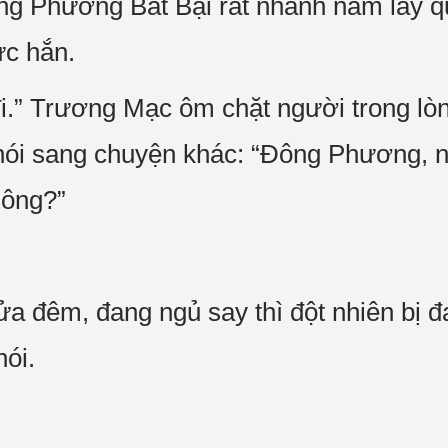
 Phương Bất Bại rất nhanh nắm lấy q
ực hắn.
đi.” Trương Mạc ôm chặt người trong lòn
, nói sang chuyện khác: “Đông Phương, 
hông?”
ửa đêm, đang ngủ say thì đột nhiên bị đ
ói.