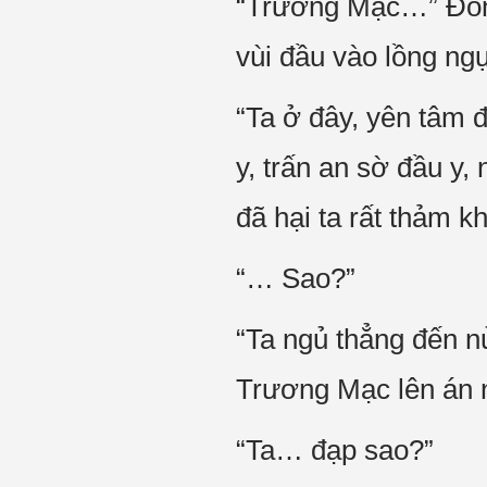
“Trương Mạc…” Đông
vùi đầu vào lồng ng
“Ta ở đây, yên tâm 
y, trấn an sờ đầu y
đã hại ta rất thảm k
“… Sao?”
“Ta ngủ thẳng đến n
Trương Mạc lên án n
“Ta… đạp sao?”