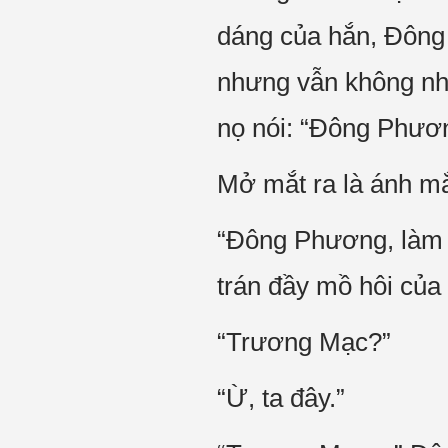
dáng của hắn, Đông
nhưng vẫn không nhì
nọ nói: “Đông Phư
Mở mắt ra là ánh mắ
“Đông Phương, làm 
trán đầy mồ hôi củ
“Trương Mạc?”
“Ừ, ta đây.”