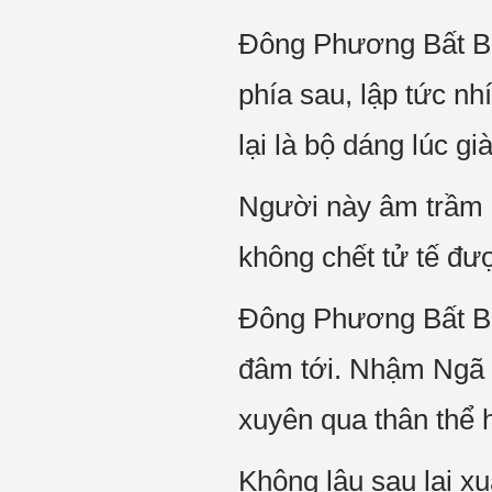
Đông Phương Bất Bại
phía sau, lập tức n
lại là bộ dáng lúc già
Người này âm trầm 
không chết tử tế đư
Đông Phương Bất Bại
đâm tới. Nhậm Ngã H
xuyên qua thân thể 
Không lâu sau lại x