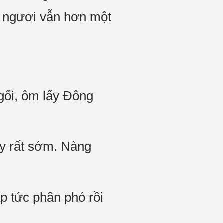
hì ngươi vẫn hơn một
gối, ôm lấy Đông
y rất sớm. Nàng
p tức phân phó rồi