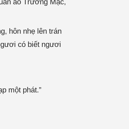
uần áo Trương Mạc,
g, hôn nhẹ lên trán
ngươi có biết ngươi
ạp một phát.”