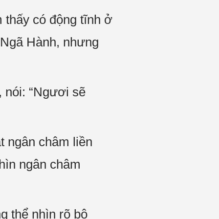
 thấy có động tĩnh ở
ậm Ngã Hành, nhưng
nói: “Ngươi sẽ
t ngân châm liền
nhìn ngân châm
g thể nhìn rõ bộ