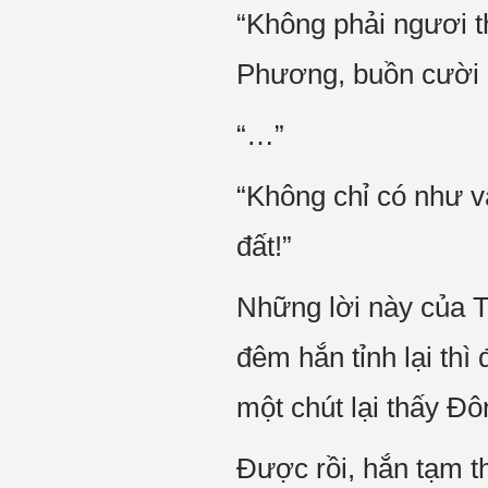
“Không phải ngươi t
Phương, buồn cười 
“…”
“Không chỉ có như vậ
đất!”
Những lời này của T
đêm hắn tỉnh lại thì
một chút lại thấy Đ
Được rồi, hắn tạm t