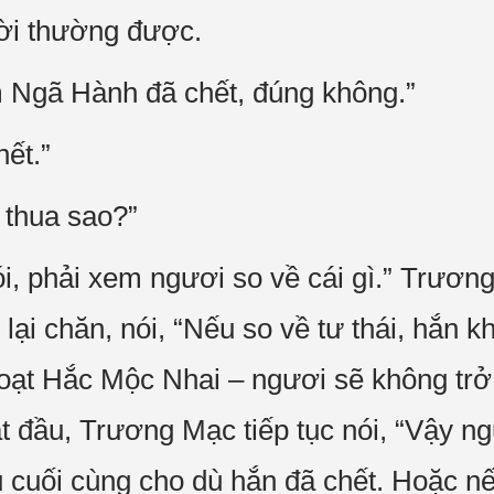
ười thường được.
Ngã Hành đã chết, đúng không.”
ết.”
 thua sao?”
i, phải xem ngươi so về cái gì.” Trươ
ại chăn, nói, “Nếu so về tư thái, hắn k
 đoạt Hắc Mộc Nhai – ngươi sẽ không tr
t đầu, Trương Mạc tiếp tục nói, “Vậy ng
ủ cuối cùng cho dù hắn đã chết. Hoặc 