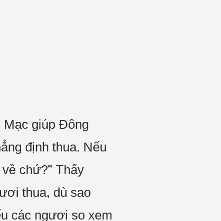
ng Mạc giúp Đông
hẳng định thua. Nếu
ở về chứ?” Thấy
ươi thua, dù sao
nếu các ngươi so xem