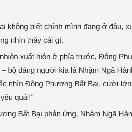
i không biết chính mình đang ở đâu, x
g nhìn thấy cái gì.
nhiên xuất hiện ở phía trước, Đông Ph
ia – bộ dáng người kia là Nhậm Ngã Hành
liếc nhìn Đông Phương Bất Bại, cười lớ
 yêu quái!”
ơng Bất Bại phản ứng, Nhậm Ngã Hàn