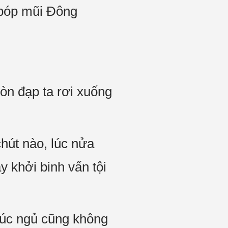
 bóp mũi Đông
còn đạp ta rơi xuống
hút nào, lúc nửa
y khởi binh vấn tội
 lúc ngủ cũng không