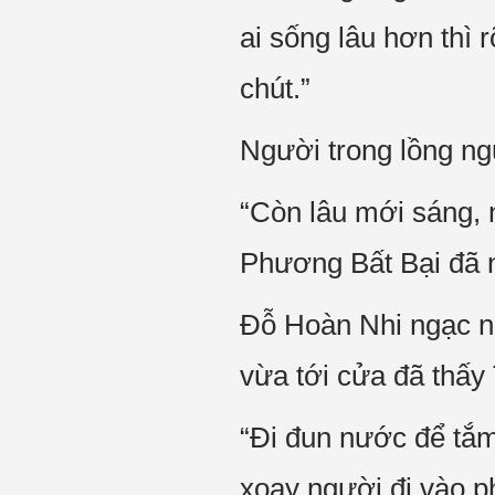
ai sống lâu hơn thì 
chút.”
Người trong lồng ng
“Còn lâu mới sáng, 
Phương Bất Bại đã 
Đỗ Hoàn Nhi ngạc n
vừa tới cửa đã thấ
“Đi đun nước để tắm
xoay người đi vào p