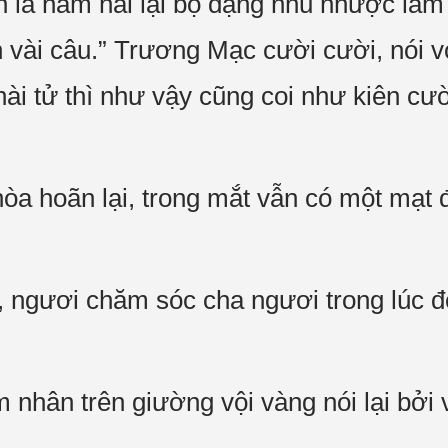
ắn là nam hài lại bộ dạng nhu nhược làm
vài câu.” Trương Mạc cười cười, nói v
hài tử thì như vậy cũng coi như kiên cư
a hoãn lại, trong mắt vẫn có một mạt đ
ốc, ngươi chăm sóc cha ngươi trong lúc 
nhân trên giường vội vàng nói lại bởi v