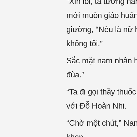
“Xin lỗi, ta tưởng h
mới muốn giáo huấn 
giường, “Nếu là nữ 
không tồi.”
Sắc mặt nam nhân hò
đùa.”
“Ta đi gọi thầy thu
với Đỗ Hoàn Nhi.
“Chờ một chút,” Nam 