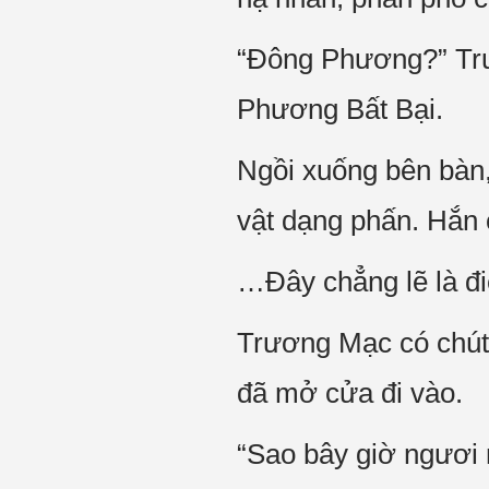
“Đông Phương?” Trư
Phương Bất Bại.
Ngồi xuống bên bàn,
vật dạng phấn. Hắn c
…Đây chẳng lẽ là đ
Trương Mạc có chút
đã mở cửa đi vào.
“Sao bây giờ ngươi