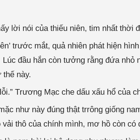
 lời nói của thiếu niên, tim nhất thời đ
iên’ trước mắt, quả nhiên phát hiện hìn
 Lúc đầu hắn còn tưởng rằng đứa nhỏ n
ư thế này.
n lỗi.” Trương Mạc che dấu xấu hổ của c
 mặc như này đúng thật trrông giống na
 vải thô của chính mình, mơ hồ còn c