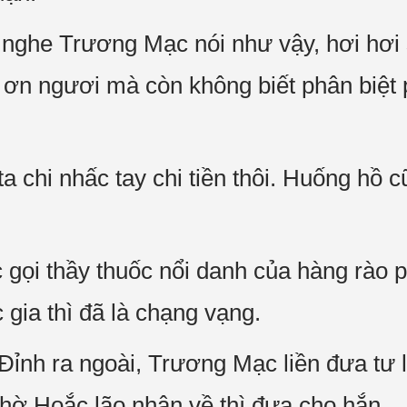
nghe Trương Mạc nói như vậy, hơi hơi 
c ơn ngươi mà còn không biết phân biệt ph
ta chi nhấc tay chi tiền thôi. Huống hồ 
gọi thầy thuốc nổi danh của hàng rào ph
c gia thì đã là chạng vạng.
ỉnh ra ngoài, Trương Mạc liền đưa tư l
hờ Hoắc lão nhân về thì đưa cho hắn.