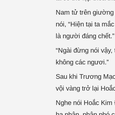
Nam tử trên giường 
nói, “Hiện tại ta mắ
là người đáng chết.”
“Ngài đừng nói vậy, 
không các ngươi.”
Sau khi Trương Mạc 
vội vàng trở lại Hoắ
Nghe nói Hoắc Kim Đ
hạ nhân, phân phó c