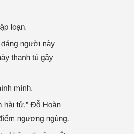
ập loạn.
h dáng người này
ày thanh tú gầy
hính mình.
m hài tử.” Đỗ Hoàn
ó điểm ngượng ngùng.