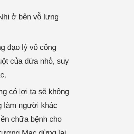
Nhi ở bên vỗ lưng
ng đạo lý vô công
uột của đứa nhỏ, suy
c.
ng có lợi ta sẽ không
ng làm người khác
tiền chữa bệnh cho
Trương Mạc dừng lại,