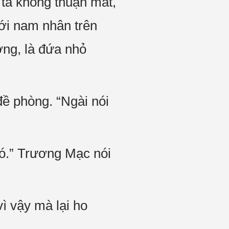
 ta không thuận mắt,
ới nam nhân trên
ờng, là đứa nhỏ
ề phòng. “Ngài nói
đó.” Trương Mạc nói
ì vậy mà lại ho