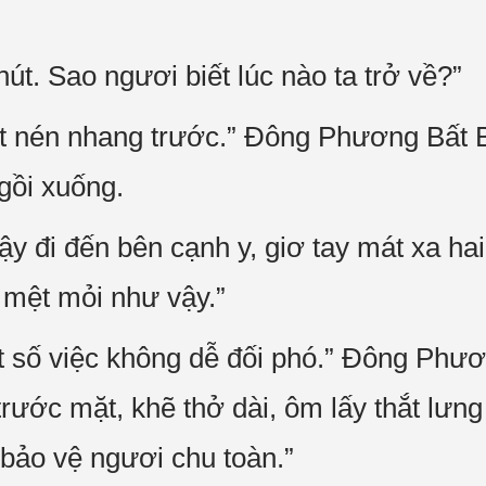
hút. Sao ngươi biết lúc nào ta trở về?”
t nén nhang trước.” Đông Phương Bất 
gồi xuống.
 đi đến bên cạnh y, giơ tay mát xa hai
 mệt mỏi như vậy.”
t số việc không dễ đối phó.” Đông Phư
rước mặt, khẽ thở dài, ôm lấy thắt lưn
 bảo vệ ngươi chu toàn.”