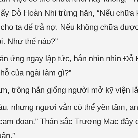
hấy Đỗ Hoàn Nhi trừng hăn, “Nếu chữa 
cho ta để trả nợ. Nếu không chữa được,
ôi. Như thế nào?”
 ứng ngay lập tức, hắn nhìn nhìn Đỗ H
hỗ của ngài làm gì?”
m, trông hắn giống người mở kỹ viện l
lâu, nhưng ngươi vẫn có thể yên tâm, an
ể cam đoan.” Thần sắc Trương Mạc đầy 
uận.”