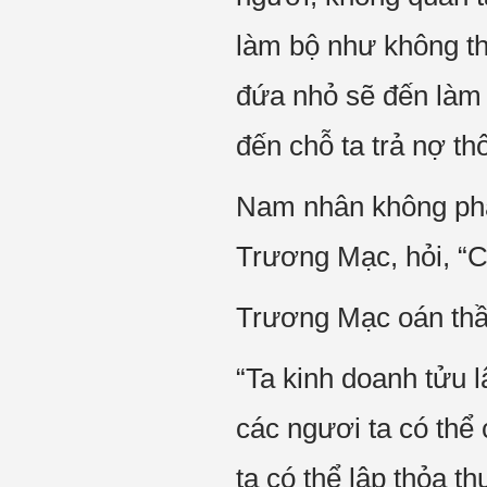
làm bộ như không t
đứa nhỏ sẽ đến làm 
đến chỗ ta trả nợ th
Nam nhân không phản
Trương Mạc, hỏi, “C
Trương Mạc oán thầ
“Ta kinh doanh tửu 
các ngươi ta có th
ta có thể lập thỏa th