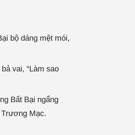
Bại bộ dáng mệt mói,
 bả vai, “Làm sao
ơng Bất Bại ngẩng
g Trương Mạc.