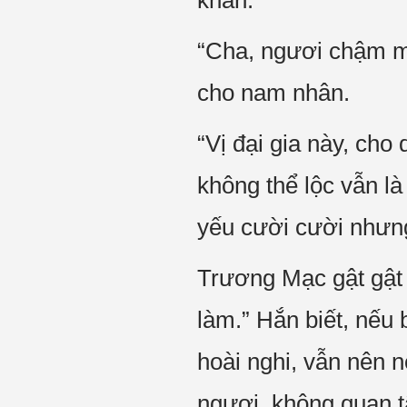
khan.
“Cha, ngươi chậm mộ
cho nam nhân.
“Vị đại gia này, cho
không thể lộc vẫn là
yếu cười cười nhưng
Trương Mạc gật gật đ
làm.” Hắn biết, nếu
hoài nghi, vẫn nên n
ngươi, không quan t