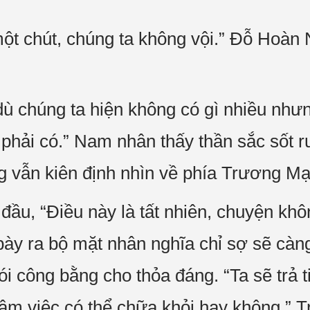
t chút, chúng ta không vội.” Đỗ Hoàn 
 dù chúng ta hiện không có gì nhiều như
 phải có.” Nam nhân thấy thần sắc sốt r
 vẫn kiên định nhìn về phía Trương Mạ
ầu, “Điều này là tất nhiên, chuyện khô
 bày ra bộ mặt nhân nghĩa chỉ sợ sẽ cà
ói công bằng cho thỏa đáng. “Ta sẽ trả 
âm việc có thể chữa khỏi hay không,” 