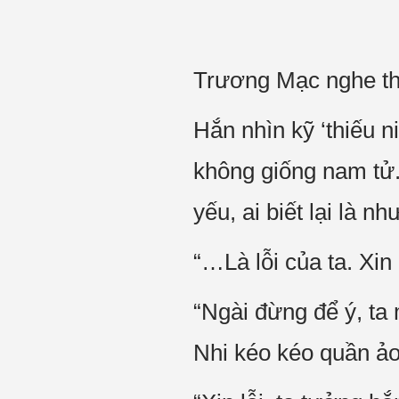
Trương Mạc nghe thấy
Hắn nhìn kỹ ‘thiếu n
không giống nam tử.
yếu, ai biết lại là nh
“…Là lỗi của ta. Xi
“Ngài đừng để ý, ta
Nhi kéo kéo quần ảo