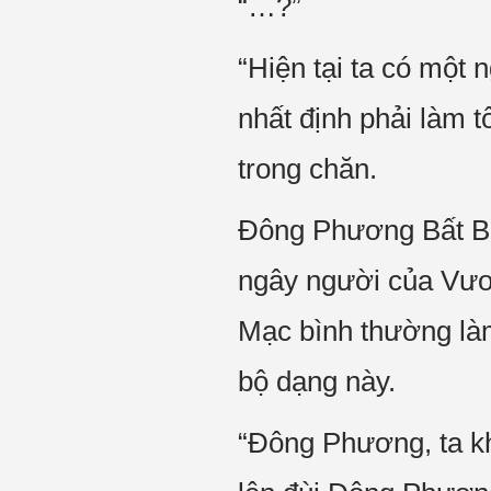
“…?”
“Hiện tại ta có một
nhất định phải làm 
trong chăn.
Đông Phương Bất Bạ
ngây người của Vươ
Mạc bình thường làm 
bộ dạng này.
“Đông Phương, ta k