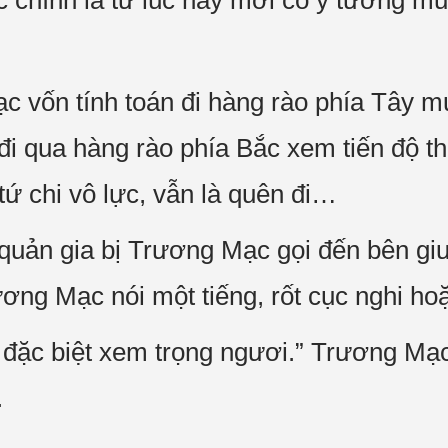
chính là từ lúc này mới có ý tưởng muố
 vốn tính toán đi hàng rào phía Tây 
 đi qua hàng rào phía Bắc xem tiến độ t
tứ chi vô lực, vẫn là quên đi…
quản gia bị Trương Mạc gọi đến bên gi
ơng Mạc nói một tiếng, rốt cục nghi ho
 đặc biệt xem trọng ngươi.” Trương M
.