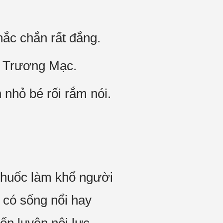
hắc chắn rất đắng.
i Trương Mạc.
nhỏ bé rối rắm nói.
thuốc làm khổ người
n có sống nổi hay