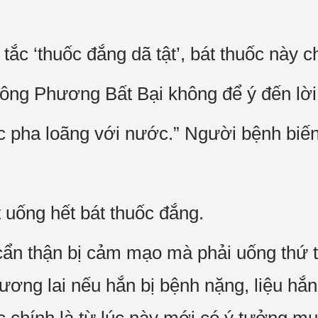
ắc ‘thuốc đắng dã tật’, bát thuốc này c
Đông Phương Bất Bại không để ý đến lờ
 pha loãng với nước.” Người bệnh biến 
 uống hết bát thuốc đắng.
cẩn thận bị cảm mạo mà phải uống thứ 
tương lai nếu hắn bị bệnh nặng, liệu hắ