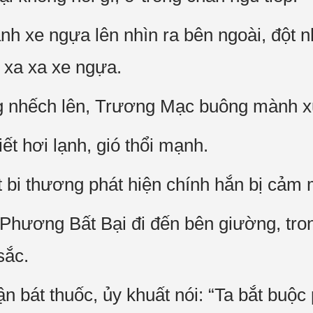
 xe ngựa lên nhìn ra bên ngoài, đột n
 xa xa xe ngựa.
g nhếch lên, Trương Mạc buông mành x
iết hơi lạnh, gió thổi mạnh.
bi thương phát hiện chính hắn bị cảm m
Phương Bất Bại đi đến bên giường, tro
sắc.
n bát thuốc, ủy khuất nói: “Ta bắt buộc