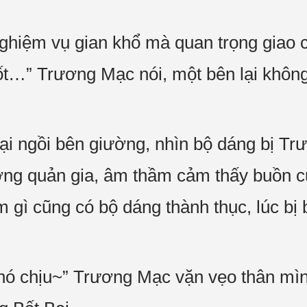
 nghiệm vụ gian khổ mà quan trọng giao
tốt…” Trương Mạc nói, một bên lại không
i ngồi bên giường, nhìn bộ dáng bị Tr
ng quản gia, âm thầm cảm thấy buồn cư
gì cũng có bộ dáng thành thục, lúc bị b
hó chịu~” Trương Mạc vặn vẹo thân mìn