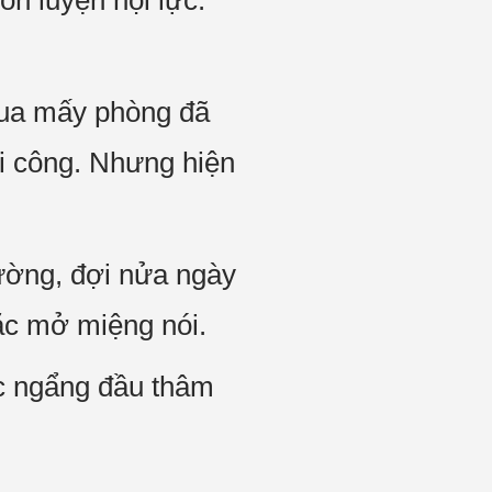
n luyện nội lực.
mua mấy phòng đã
hi công. Nhưng hiện
ường, đợi nửa ngày
ặc mở miệng nói.
ạc ngẩng đầu thâm