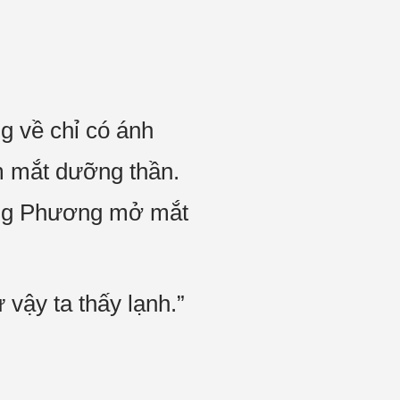
g về chỉ có ánh
m mắt dưỡng thần.
ông Phương mở mắt
vậy ta thấy lạnh.”