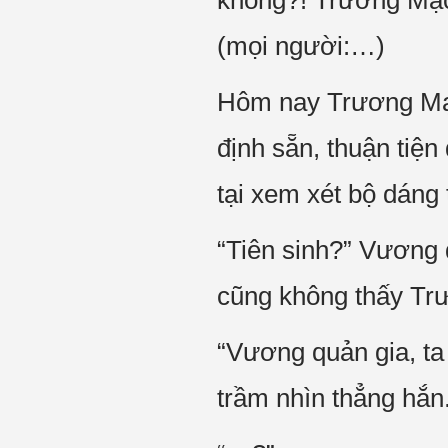
không?! Trương Mạc 
(mọi người:…)
Hôm nay Trương Mạc
định sẵn, thuận tiện
tại xem xét bộ dáng 
“Tiên sinh?” Vương 
cũng không thấy Trư
“Vương quản gia, ta
trầm nhìn thẳng hắn