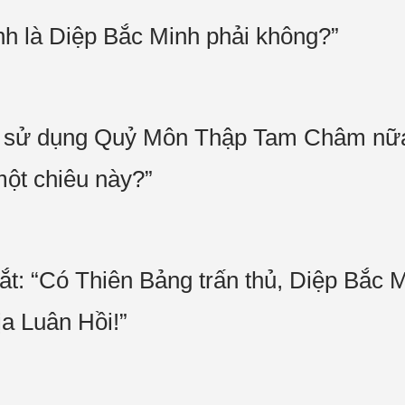
nh là Diệp Bắc Minh phải không?”
òn sử dụng Quỷ Môn Thập Tam Châm nữa,
 một chiêu này?”
: “Có Thiên Bảng trấn thủ, Diệp Bắc M
ịa Luân Hồi!”