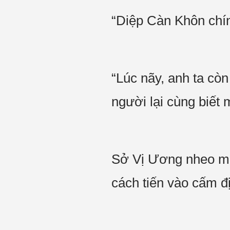
“Diệp Càn Khôn chí
“Lúc nãy, anh ta c
người lại cùng biết
Sở Vị Ương nheo mắt
cách tiến vào cấm đ