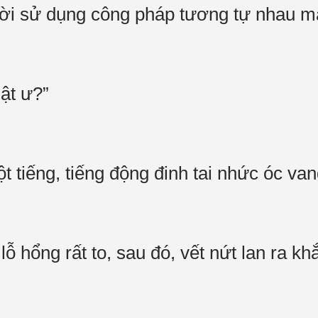
gười sử dụng công pháp tương tự nhau m
hật ư?”
t tiếng, tiếng động đinh tai nhức óc va
lỗ hổng rất to, sau đó, vết nứt lan ra kh