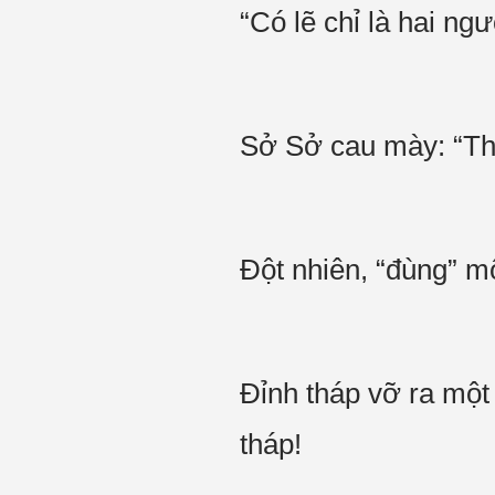
“Có lẽ chỉ là hai n
Sở Sở cau mày: “T
Đột nhiên, “đùng” mộ
Đỉnh tháp vỡ ra một 
tháp!