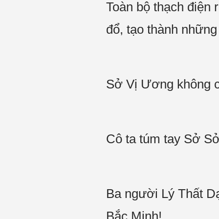
Toàn bộ thạch điện 
đổ, tạo thành những
Sở Vị Ương không ch
Cô ta túm tay Sở S
Ba người Lý Thất Dạ
Bắc Minh!