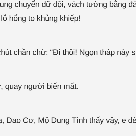
rung chuyển dữ dội, vách tường bằng đá 
 lỗ hổng to khủng khiếp!
út chần chừ: “Đi thôi! Ngọn tháp này s
ở, quay người biến mất.
, Dao Cơ, Mộ Dung Tình thấy vậy, e dè