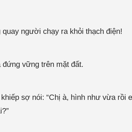
 quay người chạy ra khỏi thạch điện!
ã đứng vững trên mặt đất.
khiếp sợ nói: “Chị à, hình như vừa rồi 
ải?”