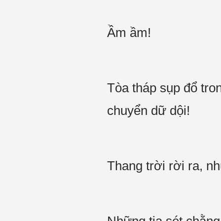
Ầm ầm!
Tòa tháp sụp đổ tro
chuyển dữ dội!
Thang trời rời ra, 