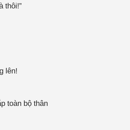
à thôi!”
ng lên!
ắp toàn bộ thân