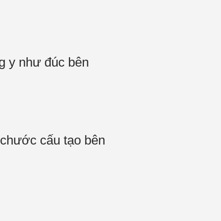
i!
ng y như đúc bên
chước cấu tạo bên