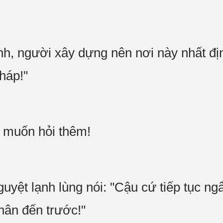
ịnh, người xây dựng nên nơi này nhất đị
tháp!"
g muốn hỏi thêm!
ệt lạnh lùng nói: "Cậu cứ tiếp tục ngẩ
chân đến trước!"