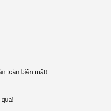
oàn toàn biến mất!
ò qua!