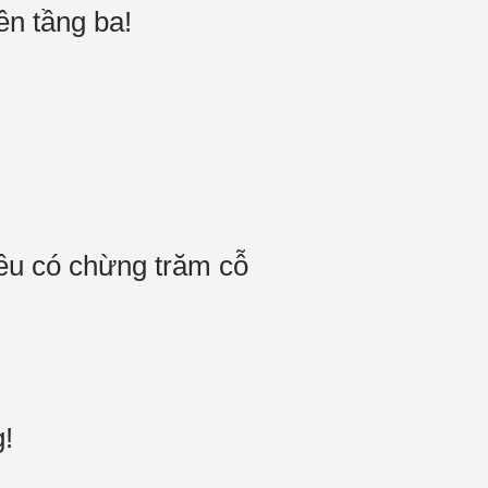
lên tầng ba!
đều có chừng trăm cỗ
ng!