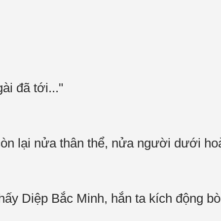
ài đã tới..."
còn lại nửa thân thể, nửa người dưới h
hấy Diệp Bắc Minh, hắn ta kích động b