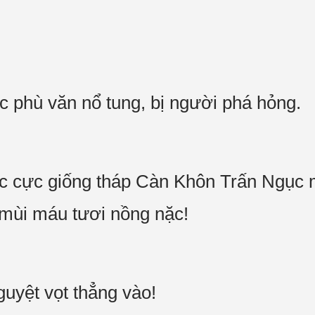
c phù văn nổ tung, bị người phá hỏng.
úc cực giống tháp Càn Khôn Trấn Ngục
n mùi máu tươi nồng nặc!
uyệt vọt thẳng vào!