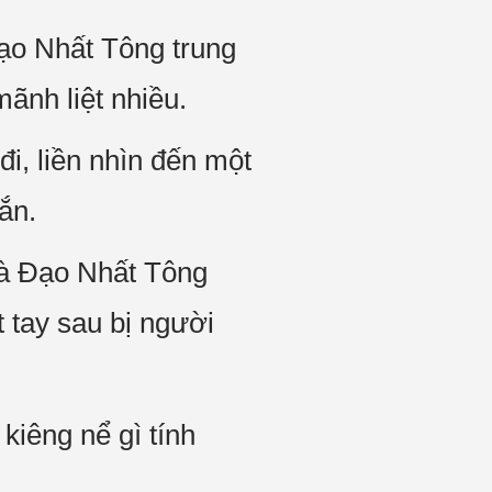
Đạo Nhất Tông trung
ãnh liệt nhiều.
i, liền nhìn đến một
ắn.
là Đạo Nhất Tông
t tay sau bị người
iêng nể gì tính