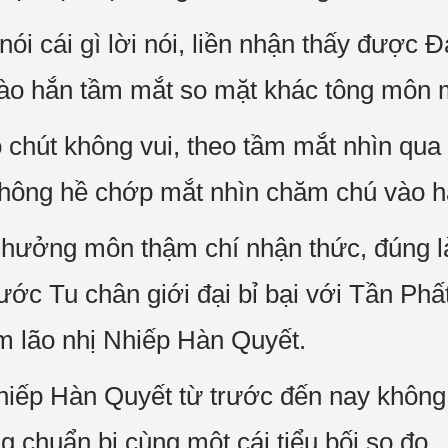
ói cái gì lời nói, liền nhận thấy được 
ào hắn tầm mắt so mặt khác tông môn m
chút không vui, theo tầm mắt nhìn qua đ
không hề chớp mắt nhìn chăm chú vào h
 chưởng môn thậm chí nhận thức, đúng 
trước Tu chân giới đại bỉ bại với Tần Phấ
m lão nhị Nhiếp Hàn Quyết.
ếp Hàn Quyết từ trước đến nay không k
g chuẩn bị cùng một cái tiểu bối so đo.