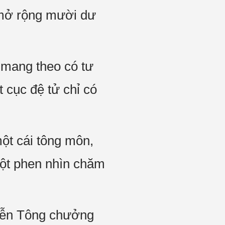
 mở rộng mười dư
 mang theo có tư
 cục đệ tử chỉ có
một cái tông môn,
một phen nhìn chăm
Diễn Tông chưởng