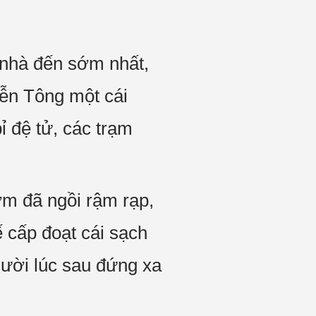
ủ nhà đến sớm nhất,
ễn Tông một cái
ỉ đệ tử, các trạm
ớm đã ngồi rậm rạp,
cấp đoạt cái sạch
người lúc sau đứng xa