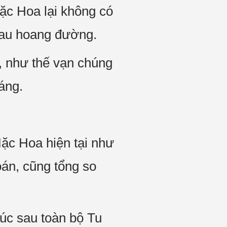
Mặc Hoa lại không có
nhau hoang đường.
ỉ, như thế vạn chúng
áng.
c Hoa hiện tại như
oán, cũng tổng so
lúc sau toàn bộ Tu