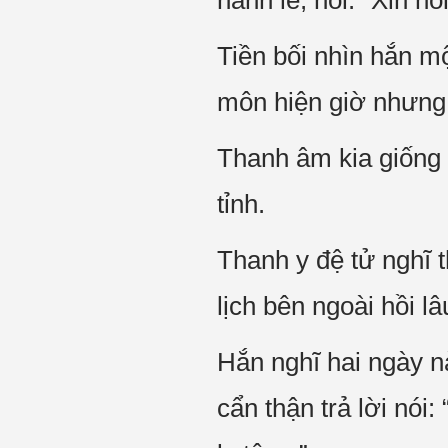
hành lễ, hỏi: “Xin hỏ
Tiền bối nhìn hắn mộ
môn hiện giờ nhưng
Thanh âm kia giống 
tỉnh.
Thanh y đệ tử nghĩ t
lịch bên ngoài hồi lâ
Hắn nghĩ hai ngày n
cẩn thận trả lời nói