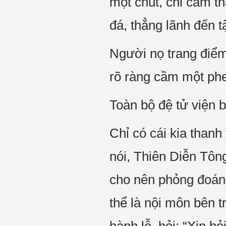
một chút, chỉ cảm 
đá, thẳng lãnh đến t
Người nọ trang điểm 
rõ ràng cầm một phe
Toàn bộ đệ tử viện 
Chỉ có cái kia thanh
nói, Thiên Diễn Tôn
cho nên phỏng đoán 
thể là nội môn bên t