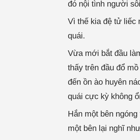
đó nội tình người sôi
Vì thế kia đệ tử liế
quái.
Vừa mới bắt đầu làm
thấy trên đầu đổ mồ
đến ồn ào huyên náo
quái cực kỳ không ổ
Hắn một bên ngóng tr
một bên lại nghĩ nh