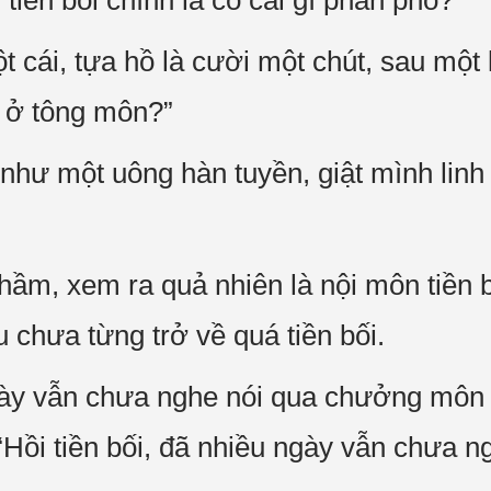
i tiền bối chính là có cái gì phân phó?”
t cái, tựa hồ là cười một chút, sau một 
 ở tông môn?”
như một uông hàn tuyền, giật mình linh
hầm, xem ra quả nhiên là nội môn tiền bố
u chưa từng trở về quá tiền bối.
ày vẫn chưa nghe nói qua chưởng môn ly
: “Hồi tiền bối, đã nhiều ngày vẫn chưa