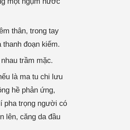
ống một ngụm nước
êm thân, trong tay
a thanh đoạn kiếm.
g nhau trầm mặc.
nếu là ma tu chi lưu
ông hề phản ứng,
í pha trọng người có
ến lên, căng da đầu