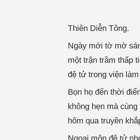
Thiên Diễn Tông.
Ngày mới tờ mờ sáng
một trận trầm thấp t
đệ tử trong viện là
Bọn họ đến thời điể
không hẹn mà cùng t
hôm qua truyền khắp
Ngoại môn đệ tử nhóm