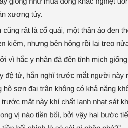
thấy giống như mùa đông khắc nghiệt u
ận xương tủy.
cũng rất là cổ quái, một thân áo đen th
n kiếm, nhưng bên hông rồi lại treo nử
bởi vì hắc y nhân đã đến tĩnh mịch giốn
 y đệ tử, hắn nghĩ trước mắt người này 
g hộ sơn đại trận không có khả năng kh
trước mắt này khí chất lạnh nhạt sát kh
rong vị nào tiền bối, bởi vậy hai bước ti