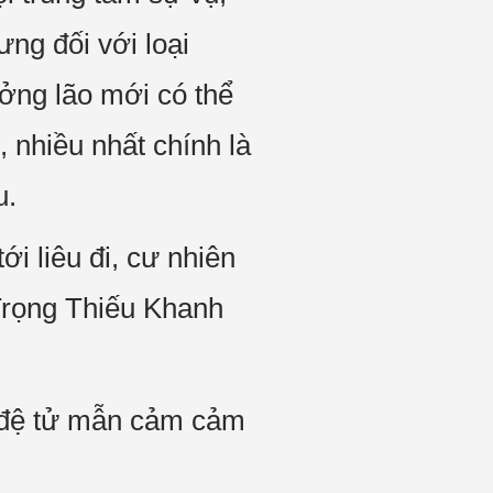
ng đối với loại
ưởng lão mới có thể
, nhiều nhất chính là
u.
ới liêu đi, cư nhiên
 Trọng Thiếu Khanh
 y đệ tử mẫn cảm cảm