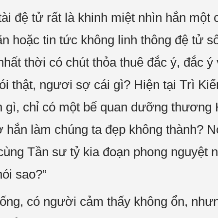
ài đệ tử rất là khinh miệt nhìn hắn một 
 hoặc tin tức không linh thông đệ tử sô
 nhất thời có chút thỏa thuê đắc ý, đắc ý
nói thật, ngươi sợ cái gì? Hiện tại Trì 
n gì, chỉ có một bế quan dưỡng thương
sợ hắn làm chúng ta đẹp không thành? 
i cùng Tần sư tỷ kia đoạn phong nguyệt
nói sao?”
uống, có người cảm thấy không ổn, như