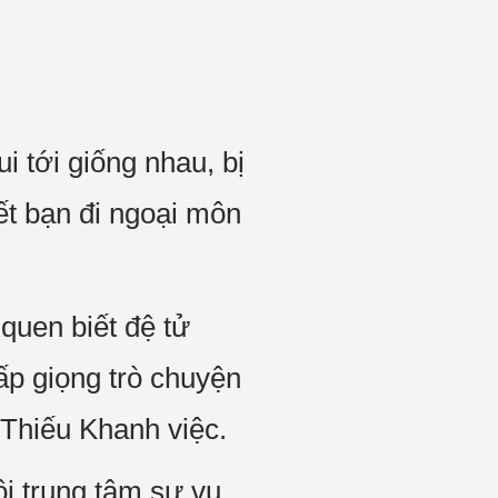
 tới giống nhau, bị
ết bạn đi ngoại môn
quen biết đệ tử
ấp giọng trò chuyện
 Thiếu Khanh việc.
i trung tâm sự vụ,