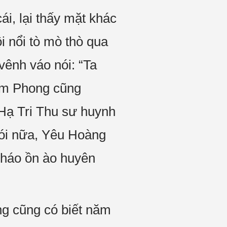
cái, lại thấy mặt khác
i nổi tò mò thò qua
 vênh váo nói: “Ta
Kiếm Phong cũng
 Hạ Tri Thu sư huynh
Nói nữa, Yêu Hoàng
 nháo ồn ào huyên
ng cũng có biết năm