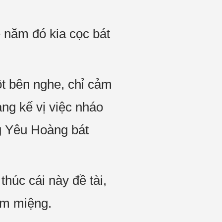
ề năm đó kia cọc bát
t bên nghe, chỉ cảm
ng kế vị việc nháo
ng Yêu Hoàng bát
húc cái này đề tài,
âm miệng.