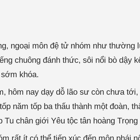
, ngoại môn đệ tử nhóm như thường lui
iếng chuông đánh thức, sôi nổi bò dậy k
m sớm khóa.
m, hôm nay dạy dỗ lão sư còn chưa tới, 
ốp năm tốp ba thấu thành một đoàn, th
 Tu chân giới Yêu tộc tân hoàng Trọng
 rất ít có thể tiếp xúc đến môn phái nộ