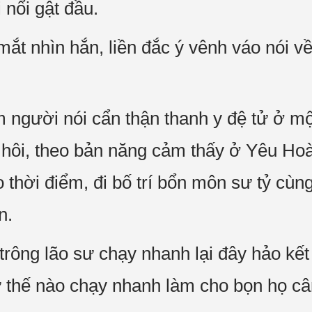
 nổi gật đầu.
c mắt nhìn hắn, liền đắc ý vênh váo nói v
 người nói cẩn thận thanh y đệ tử ở mộ
 hôi, theo bản năng cảm thấy ở Yêu Hoà
 thời điểm, đi bố trí bổn môn sư tỷ cù
n.
ông lão sư chạy nhanh lại đây hảo kết t
ư thế nào chạy nhanh làm cho bọn họ c