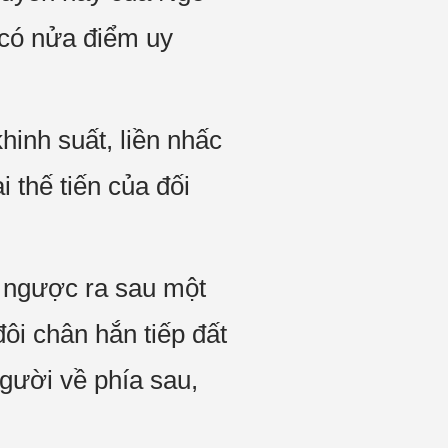
 có nửa điểm uy
inh suất, liền nhấc
 thế tiến của đối
t ngược ra sau một
đôi chân hắn tiếp đất
người về phía sau,