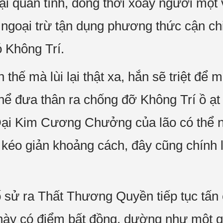
i quán tính, đồng thời xoay người một v
ày ngoại trừ tận dụng phương thức cận c
ó Không Trí.
thế mà lùi lại thật xa, hắn sẽ triệt để 
thể đưa thân ra chống đỡ Không Trí ồ ạ
Đại Kim Cương Chưởng của lão có thể n
éo giản khoảng cách, đây cũng chính l
 sử ra Thất Thương Quyền tiếp tục tấn
ần này có điểm bất đồng, dường như một