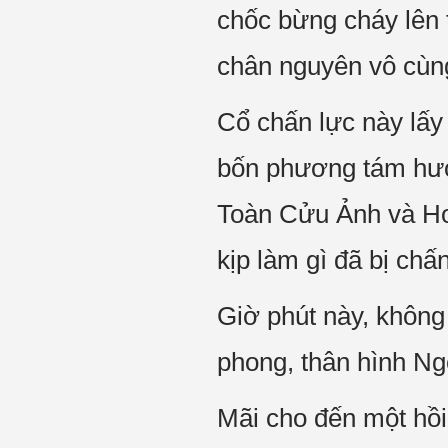
chốc bừng cháy lên t
chân nguyên vô cùn
Cổ chấn lực này lấy
bốn phương tám hướ
Toàn Cửu Ảnh và Ho
kịp làm gì đã bị chấ
Giờ phút này, không 
phong, thân hình Ng
Mãi cho đến một hồi 