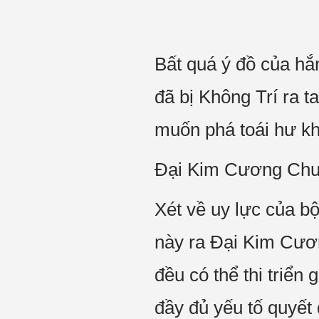
Bất quá ý đồ của hắn
đã bị Không Trí ra t
muốn phá toái hư k
Đại Kim Cương Ch
Xét về uy lực của b
này ra Đại Kim Cươn
đều có thể thi triể
đầy đủ yếu tố quyết 