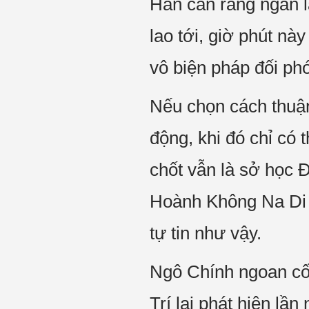
Hắn cắn răng ngăn lạ
lao tới, giờ phút n
vô biện pháp đối ph
Nếu chọn cách thuận 
động, khi đó chỉ có 
chốt vẫn là sở học 
Hoành Không Na Di k
tự tin như vậy.
Ngô Chính ngoan cố
Trí lại phát hiện l