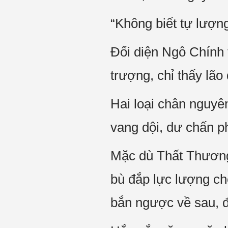
“Không biết tự lượn
Đối diện Ngô Chính 
trượng, chỉ thấy lã
Hai loại chân nguyê
vang dội, dư chấn p
Mặc dù Thất Thương 
bù đắp lực lượng ch
bắn ngược về sau, đ