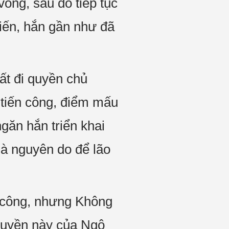
òng, sau đó tiếp tục
hiến, hắn gần như đã
mất đi quyền chủ
t tiến công, điểm mấu
găn hắn triển khai
à nguyên do để lão
 công, nhưng Không
 quyền này của Ngô