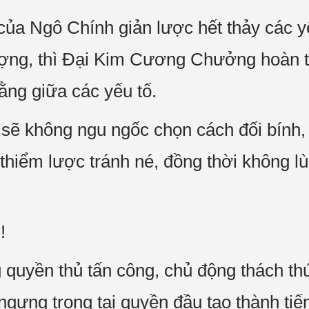
a Ngô Chính giản lược hết thảy các yế
ượng, thì Đại Kim Cương Chưởng hoàn t
ằng giữa các yếu tố.
sẽ không ngu ngốc chọn cách đối bính, li
thiểm lược tránh né, đồng thời không lùi
!
quyền thủ tấn công, chủ động thách th
gưng trọng tại quyền đầu tạo thành tiến