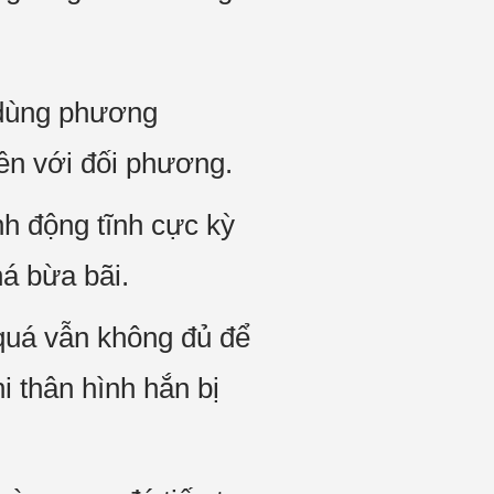
g dùng phương
yền với đối phương.
nh động tĩnh cực kỳ
á bừa bãi.
quá vẫn không đủ để
i thân hình hắn bị