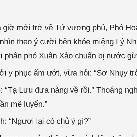
 giờ mới trở về Tứ vương phủ, Phó Hoà
 nhìn theo ý cười bên khóe miệng Lý Như
i phân phó Xuân Xảo chuẩn bị nước gừn
i y phục ẩm ướt, vừa hỏi: “Sơ Nhụy tr
 “Tạ Lưu đưa nàng về rồi.” Thoáng ngh
hần mê luyến.”
: “Ngươi lại có chủ ý gì?”