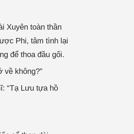
i Xuyên toàn thần
ợc Phi, tâm tình lại
g để thoa đầu gối.
ở về không?”
ĩ: “Tạ Lưu tựa hồ