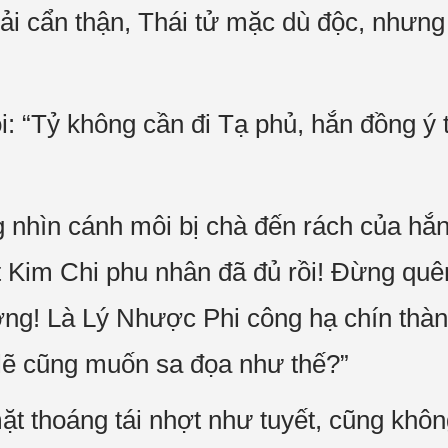
hải cẩn thận, Thái tử mặc dù độc, nhưng
i: “Tỷ không cần đi Tạ phủ, hắn đồng ý
nhìn cánh môi bị chà đến rách của hắn,
 Kim Chi phu nhân đã đủ rồi! Đừng quê
g! Là Lý Nhược Phi công hạ chín thàn
lẽ cũng muốn sa đọa như thế?”
t thoáng tái nhợt như tuyết, cũng khôn