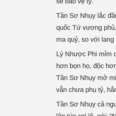
sẽ bảo vệ tỷ.”
Tần Sơ Nhụy lắc đầu
quốc Tứ vương phủ,
ma quỷ, so với lang
Lý Nhược Phi mỉm cư
hơn bọn họ, độc hơn
Tần Sơ Nhụy mở miện
vẫn chưa phụ tỷ, hắn
Tần Sơ Nhụy cả ngườ