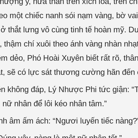
hượng y, nửa thân trên xích lõa, trên ch
eo một chiếc nanh sói nạm vàng, bờ vai
ở thắt lưng vô cùng tinh tế hoàn mỹ. Dư
 thậm chí xuôi theo ánh vàng nhàn nhạt
m dẻo, Phó Hoài Xuyên biết rất rõ, thân
át, sẽ có lực sát thương cường hãn đến
 không đáp, Lý Nhược Phi tức giận: “
 nữ nhân để lôi kéo nhân tâm.”
nh âm ấm ách: “Ngươi luyến tiếc nàng?