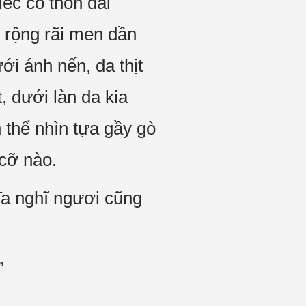
iếc cổ thon dài
 rộng rãi men dần
ới ánh nến, da thịt
, dưới làn da kia
 thể nhìn tựa gầy gò
 cỡ nào.
Ta nghĩ ngươi cũng
”