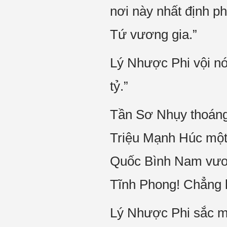
nơi này nhất định p
Tứ vương gia.”
Lý Nhược Phi vội nó
tỷ.”
Tần Sơ Nhụy thoáng 
Triệu Mạnh Húc một
Quốc Bình Nam vươn
Tĩnh Phong! Chẳng 
Lý Nhược Phi sắc mặ