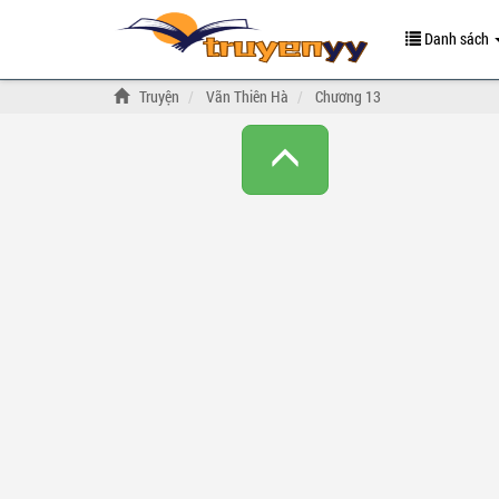
Danh sách
Truyện
Vãn Thiên Hà
Chương 13