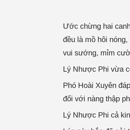
Ước chừng hai canh
đều là mồ hôi nóng,
vui sướng, mỉm cườ
Lý Nhược Phi vừa cở
Phó Hoài Xuyên đáp:
đối với nàng thập p
Lý Nhược Phi cả kinh