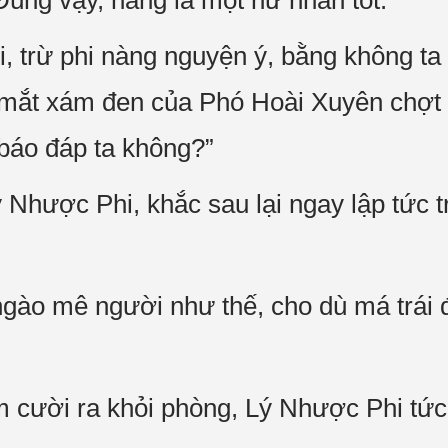
Đúng vậy, nàng là một nữ nhân tốt.”
i, trừ phi nàng nguyện ý, bằng không t
i mắt xám đen của Phó Hoài Xuyên chợt 
báo đáp ta không?”
 Nhược Phi, khắc sau lại ngay lập tức 
ngào mê người như thế, cho dù má trái 
cười ra khỏi phòng, Lý Nhược Phi tức