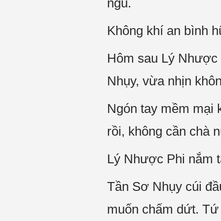
ngủ.
Không khí an bình hữ
Hôm sau Lý Nhược P
Nhụy, vừa nhịn khô
Ngón tay mềm mại k
rồi, không cần chà 
Lý Nhược Phi nắm t
Tần Sơ Nhụy cúi đầu
muốn chấm dứt. Tứ 