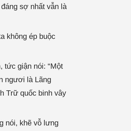
 đáng sợ nhất vẫn là
 ta không ép buộc
 tức giận nói: “Một
n ngươi là Lãng
h Trữ quốc binh vây
g nói, khẽ vỗ lưng