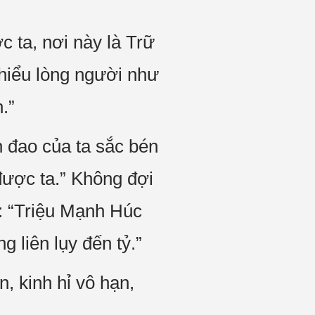
 ta, nơi này là Trữ
hiểu lòng người như
.”
 đao của ta sắc bén
được ta.” Không đợi
: “Triệu Mạnh Húc
g liên lụy đến tỷ.”
, kinh hỉ vô hạn,