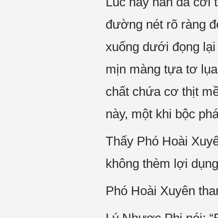
Lúc này hắn đã cởi t
đường nét rõ ràng đ
xuống dưới đọng lại 
mịn màng tựa tơ lụa,
chất chứa cơ thịt mề
này, một khi bộc ph
Thấy Phó Hoài Xuyên
không thèm lợi dụng
Phó Hoài Xuyên tha