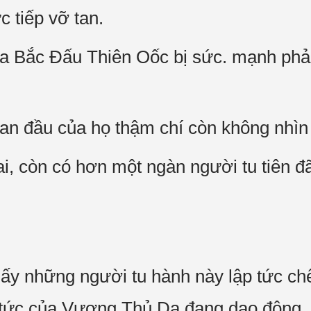
 tiếp vỡ tan.
ủa Bắc Đấu Thiên Oốc bị sức. mạnh phản
an đầu của họ thậm chí còn không nhìn
, còn có hơn một ngàn người tu tiên đ
ấy những người tu hành này lập tức chế
tức của Vương Thủ Dạ đang dao động.