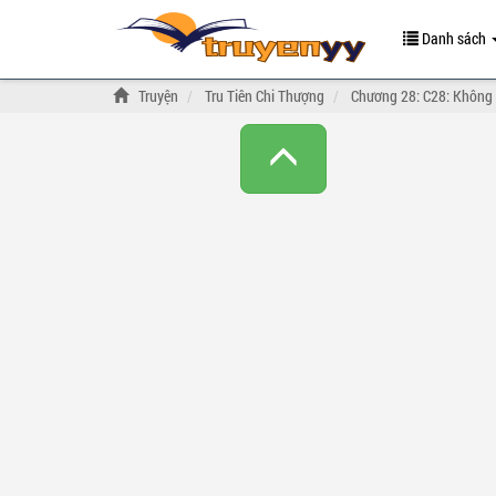
Danh sách
Truyện
Tru Tiên Chi Thượng
Chương 28: C28: Không