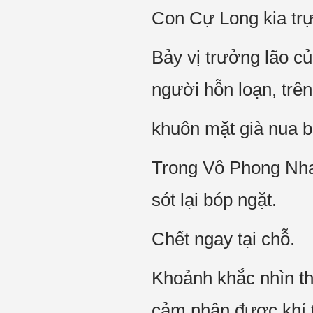
Con Cự Long kia trực
Bảy vị trưởng lão c
người hỗn loạn, trên
khuôn mặt già nua b
Trong Vô Phong Nhai
sót lại bóp ngặt.
Chết ngay tại chỗ.
Khoảnh khắc nhìn th
cảm nhận được khí 