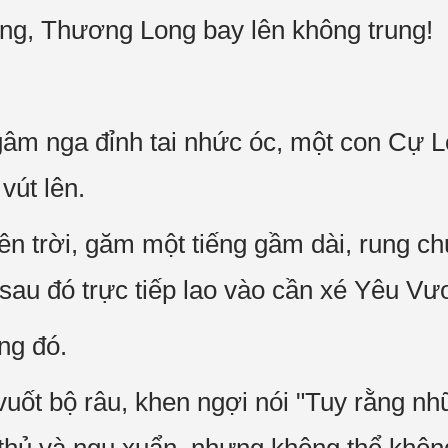
ng, Thương Long bay lên không trung!
âm nga đỉnh tai nhức óc, một con Cự L
vút lên.
 trời, găm một tiếng gầm dài, rung chuy
 sau đó trực tiếp lao vào cần xé Yêu V
ng đó.
ốt bộ râu, khen ngợi nói "Tuy rằng nh