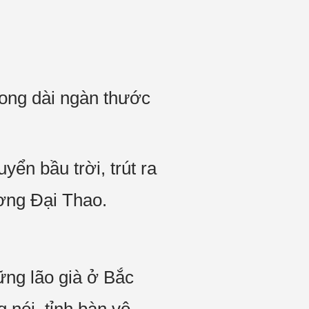
ong dài ngàn thước
ển bầu trời, trút ra
ương Đại Thao.
ững lão già ở Bắc