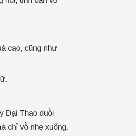
nói, tỉnh bàn vô
uá cao, cũng như
ữ.
y Đại Thao duỗi
mà chỉ vỗ nhẹ xuống.