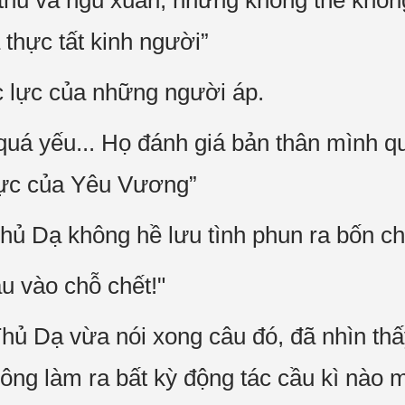
hủ và ngu xuẩn, nhưng không thể không 
 thực tất kinh người”
ực lực của những người áp.
quá yếu... Họ đánh giá bản thân mình q
lực của Yêu Vương”
ủ Dạ không hề lưu tình phun ra bốn ch
u vào chỗ chết!"
ủ Dạ vừa nói xong câu đó, đã nhìn thấ
hông làm ra bất kỳ động tác cầu kì nào 