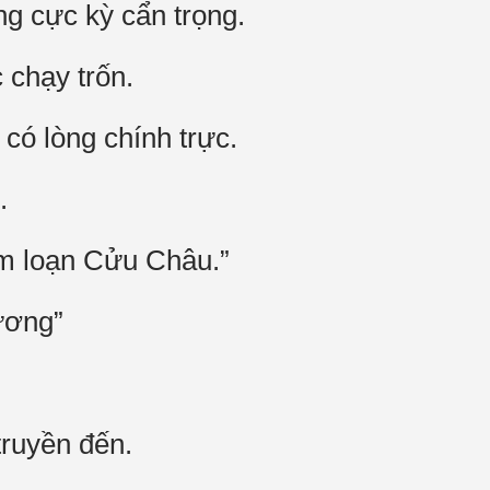
g cực kỳ cẩn trọng.
 chạy trốn.
có lòng chính trực.
.
àm loạn Cửu Châu.”
Vương”
truyền đến.