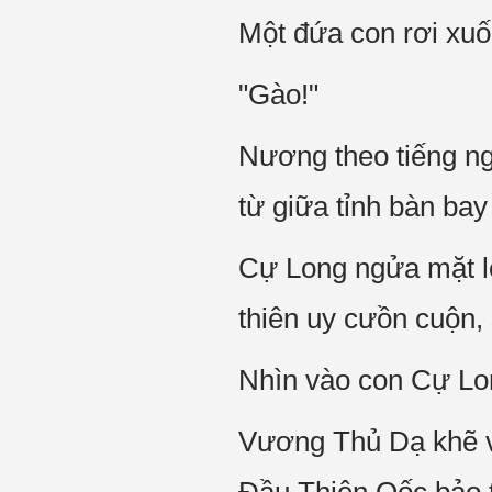
Một đứa con rơi xuố
"Gào!"
Nương theo tiếng ng
từ giữa tỉnh bàn bay 
Cự Long ngửa mặt lên
thiên uy cưồn cuộn,
Nhìn vào con Cự Lo
Vương Thủ Dạ khẽ vu