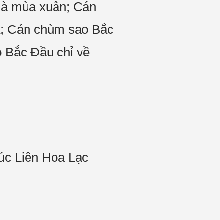
 là mùa xuân; Cán
ạ; Cán chùm sao Bắc
o Bắc Đầu chỉ về
húc Liên Hoa Lạc