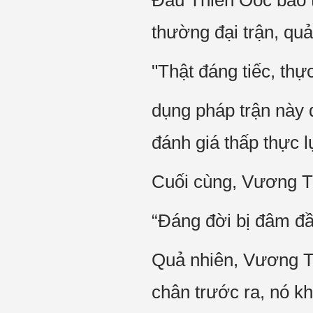
Đầu Thiên Oốc bảo t
thường đại trận, quả
"Thật đáng tiếc, th
dụng pháp trận này 
đánh giá thấp thực 
Cuối cùng, Vương Th
“Đáng đời bị đâm đầ
Quả nhiên, Vương Th
chân trước ra, nó k