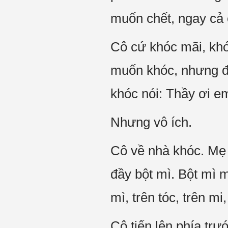
muốn chết, ngay cả 
Cô cứ khóc mãi, kh
muốn khóc, nhưng đa
khóc nói: Thầy ơi em
Nhưng vô ích.
Cô về nhà khóc. Mẹ 
đầy bột mì. Bột mì m
mì, trên tóc, trên m
Cô tiến lên phía trư