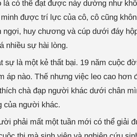
là có thể đạt được này dường như khôn
minh được trí lực của cô, cô cũng khô
n ngợi, huy chương và cúp dưới đáy hộ
 nhiều sự hài lòng.
t sự là một kẻ thất bại. 19 năm cuộc đờ
m áp nào. Thế nhưng việc leo cao hơn đ
 thích chà đạp người khác dưới chân mì
g của người khác.
ời phải mất một tuần mới có thể giải đ
c cuộc thi mà sinh viên và nghiên cứu si