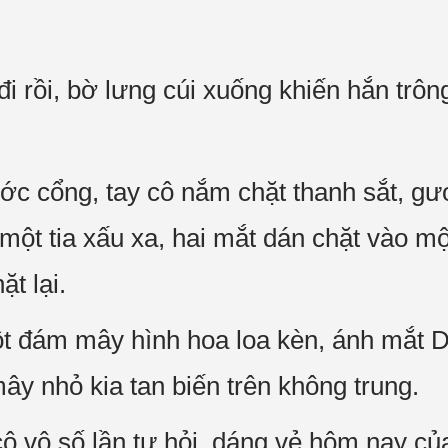
i rồi, bờ lưng cúi xuống khiến hắn trô
ớc cổng, tay cô nắm chặt thanh sắt, gư
một tia xấu xa, hai mắt dán chặt vào mộ
t lại.
ột đám mây hình hoa loa kèn, ánh mắt Di
ây nhỏ kia tan biến trên không trung.
 cô vô số lần tự hỏi, dáng vẻ hôm nay c