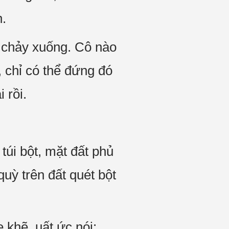
.
 chảy xuống. Cô nào
 chỉ có thể đứng đó
 rồi.
túi bột, mặt đất phủ
uỳ trên đất quét bột
.
 khẽ, uất ức nói: