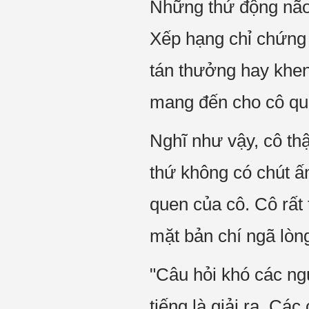
Những thứ động não 
Xếp hạng chỉ chứng 
tán thưởng hay khe
mang đến cho cô quá
Nghĩ như vậy, cô thậ
thứ không có chút ấ
quen của cô. Cô rất
mặt bản chí ngã lòn
"Câu hỏi khó các ngư
tiếng là giải ra. Cá