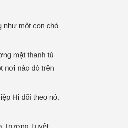
ng như một con chó
ơng mặt thanh tú
t nơi nào đó trên
ệp Hi dõi theo nó,
ủa Trương Tuyết