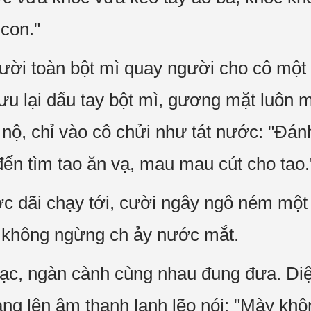
 con."
ời toàn bột mì quay người cho cô một cá
ưu lại dấu tay bột mì, gương mặt luôn 
 nộ, chỉ vào cô chửi như tát nước: "Đán
ến tìm tao ăn vạ, mau mau cút cho tao.
c dãi chạy tới, cười ngây ngô ném một 
, không ngừng ch ảy nước mắt.
 xạc, ngàn cành cùng nhau đung đưa. Di
vang lên âm thanh lạnh lẽo nói: "Mày kh