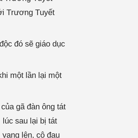
bởi Trương Tuyết
độc đó sẽ giáo dục
hi một lần lại một
 của gã đàn ông tát
lúc sau lại bị tát
i vang lên, cô đau