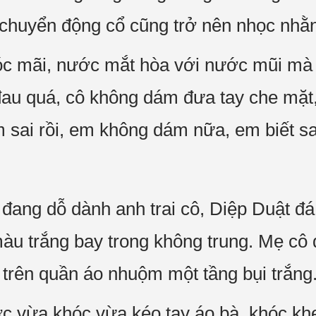
chuyển động cổ cũng trở nên nhọc nhằn
óc mãi, nước mắt hòa với nước mũi mà
u quá, cô không dám đưa tay che mặt,
 sai rồi, em không dám nữa, em biết sai
đang dỗ dành anh trai cô, Diệp Duật đá 
àu trắng bay trong không trung. Mẹ cô q
i, trên quần áo nhuộm một tầng bụi trắng
ớc vừa khóc vừa kéo tay áo bà, khóc khe