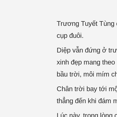
Trương Tuyết Tùng đ
cụp đuôi.
Diệp vẫn đứng ở trư
xinh đẹp mang theo 
bầu trời, môi mím chặ
Chân trời bay tới m
thẳng đến khi đám m
Lúc này, trong lòng