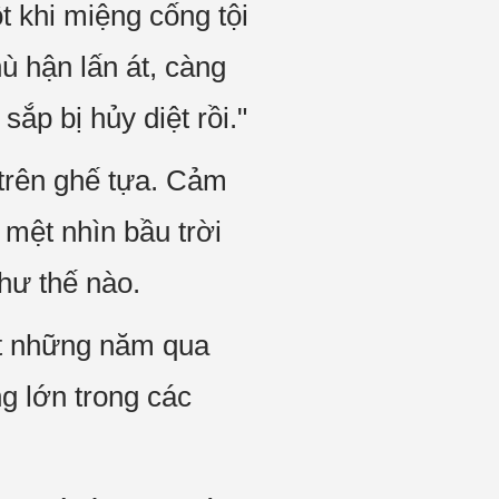
t khi miệng cống tội
ù hận lấn át, càng
ắp bị hủy diệt rồi."
 trên ghế tựa. Cảm
 mệt nhìn bầu trời
hư thế nào.
đạt những năm qua
ng lớn trong các