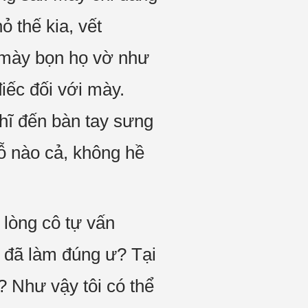
 thế kia, vết
 mày bọn họ vờ như
iếc đối với mày.
ghĩ đến bàn tay sưng
ỗ nào cả, không hề
 lòng cô tự vấn
ự đã làm đúng ư? Tại
? Như vậy tôi có thể