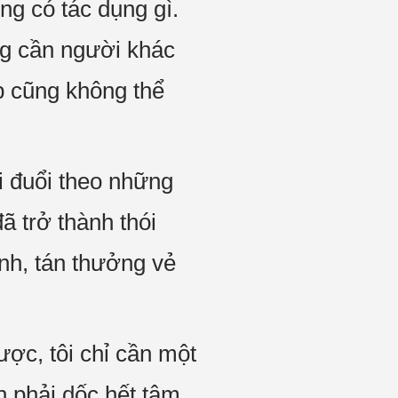
g có tác dụng gì.
ng cần người khác
p cũng không thể
i đuổi theo những
ã trở thành thói
nh, tán thưởng vẻ
ược, tôi chỉ cần một
nh phải dốc hết tâm