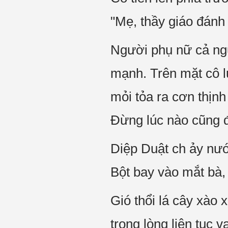
"Mẹ, thầy giáo đánh
Người phụ nữ cả ngư
mạnh. Trên mặt cô l
mỏi tỏa ra cơn thịnh
Đừng lúc nào cũng đ
Diệp Duật ch ảy nướ
Bột bay vào mắt bà
Gió thổi lá cây xào
trong lòng liên tục 