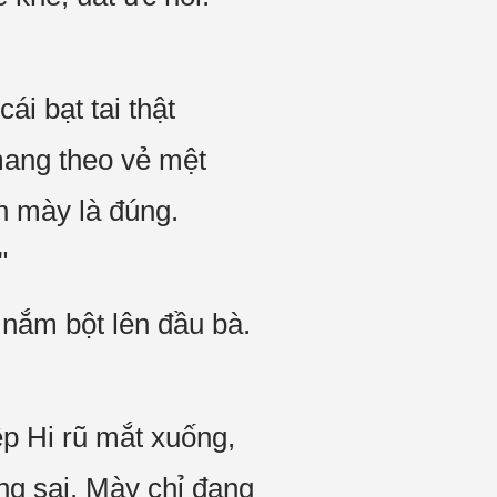
i bạt tai thật
mang theo vẻ mệt
h mày là đúng.
"
nắm bột lên đầu bà.
ệp Hi rũ mắt xuống,
ông sai. Mày chỉ đang