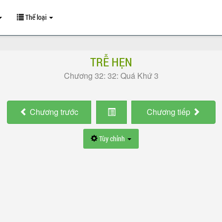
Thể loại
TRỄ HẸN
Chương 32: 32: Quá Khứ 3
Chương
trước
Chương
tiếp
Tùy chỉnh