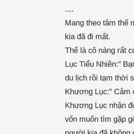
....
Mang theo tâm thế 
kia đã đi mất.
Thế là cô nàng rất 
Lục Tiểu Nhiên:" B
du lịch rồi tạm thời
Khương Lục:" Cảm 
Khương Lục nhận đượ
vốn muốn tìm gặp giá
người kia đã không 