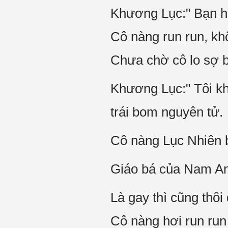
Khương Lục:" Bạn h
Cô nàng run run, k
Chưa chờ cô lo sợ bê
Khương Lục:" Tôi k
trái bom nguyên tử.
Cô nàng Lục Nhiên b
Giáo bá của Nam Anh
Là gay thì cũng thô
Cô nàng hơi run run t