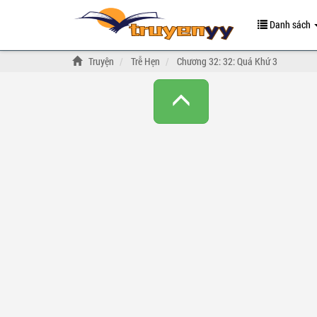
Danh sách
Truyện
Trễ Hẹn
Chương 32: 32: Quá Khứ 3