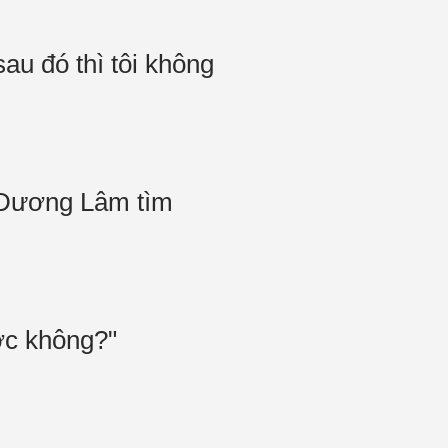
au đó thì tôi không
p Dương Lâm tìm
ợc không?"