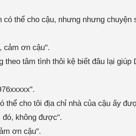
h có thể cho cậu, nhưng nhưng chuyện s
 cảm ơn cậu".
 theo tâm tình thôi kệ biết đâu lại giú
976xxxxx".
 thể cho tôi địa chỉ nhà của cậu ấy đư
i đó, không được".
ảm ơn cậu".