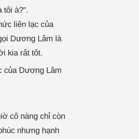
tôi à?".
ức liên lạc của
gọi Dương Lâm là
kia rất tốt.
ạc của Dương Lâm
iờ cô nàng chỉ còn
 phúc nhưng hạnh