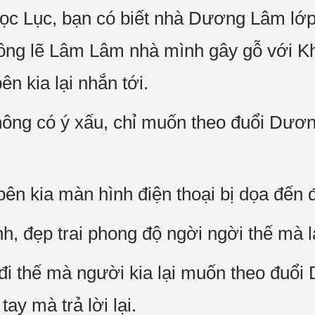
ọc Lục, bạn có biết nhà Dương Lâm lớp
hông lẽ Lâm Lâm nhà mình gây gỗ với K
n kia lại nhắn tới.
hông có ý xấu, chỉ muốn theo đuổi Dư
ên kia màn hình điện thoại bị dọa đến 
, đẹp trai phong độ ngời ngời thế mà lạ
i đi thế mà người kia lại muốn theo đuổ
ay mà trả lời lại.