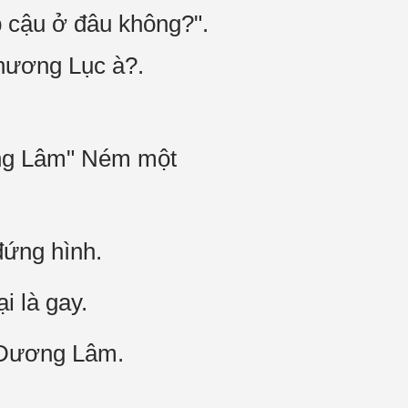
 cậu ở đâu không?".
hương Lục à?.
ơng Lâm" Ném một
đứng hình.
i là gay.
i Dương Lâm.