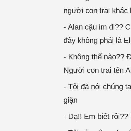
người con trai khác 
- Alan cậu im đi?? 
đây không phải là Ell
- Không thể nào?? 
Người con trai tên A
- Tôi đã nói chúng t
giận
- Dạ!! Em biết rồi?