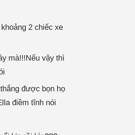
ó khoảng 2 chiếc xe
đây mà!!!Nếu vậy thì
ói
ẽ thắng được bọn họ
lla điềm tĩnh nói