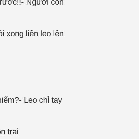
trước!!- Người con
i xong liền leo lên
a
hiểm?- Leo chỉ tay
n trai