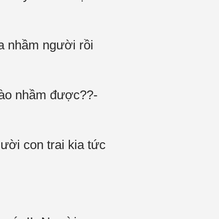
ta nhầm người rồi
 nào nhầm được??-
ười con trai kia tức