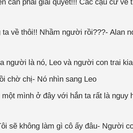
n cần phải giải quyết!!! Các cậu cứ về 
ta về thôi!! Nhầm người rồi???- Alan nó
a người là nó, Leo và người con trai ki
i chờ chị- Nó nhìn sang Leo
một mình ở đây với hắn ta rất là nguy 
ôi sẽ không làm gì cô ấy đâu- Người co