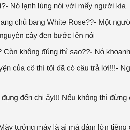
?- Nó lạnh lùng nói với mấy người kia
! Bang chủ bang White Rose??- Một người
nguyên cây đen bước lên nói
? Còn không đúng thì sao??- Nó khoanh
ện của cô thì tôi đã có câu trả lời!!!- N
đụng đến chị ấy!!! Nếu không thì đừng c
 Mày tưởng mày là ai mà dám lớn tiếng