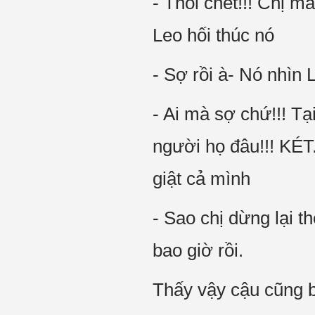
- Thôi chết!!! Chị m
Leo hối thúc nó
- Sợ rồi à- Nó nhìn 
- Ai mà sợ chứ!!! Tạ
người họ đâu!!! KÉT.
giật cả mình
- Sao chị dừng lại t
bao giờ rồi.
Thấy vậy cậu cũng b