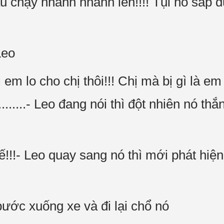
au chạy nhanh nhanh lên!!!! Tụi nó sấp đu
Leo
i em lo cho chị thôi!!! Chị mà bị gì là e
.......- Leo đang nói thì đột nhiên nó th
hế!!!- Leo quay sang nó thì mới phát hiệ
ước xuống xe và đi lại chổ nó