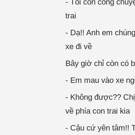
- Tôi còn công chuyệ
trai
- Dạ!! Anh em chúng 
xe đi về
Bây giờ chỉ còn có b
- Em mau vào xe ngồ
- Không được?? Chị 
về phía con trai kia
- Cậu cứ yên tâm!! T