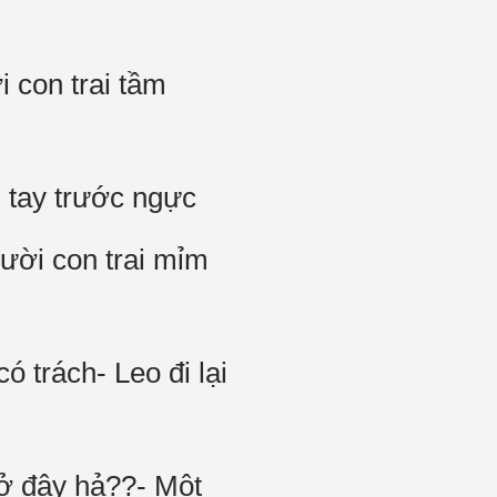
 con trai tầm
 tay trước ngực
gười con trai mỉm
ó trách- Leo đi lại
 ở đây hả??- Một