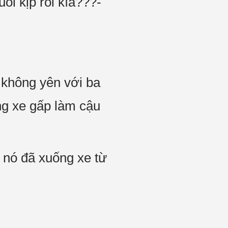
ổi kịp rồi kìa???-
m không yên với ba
ắng xe gấp làm cậu
n nó đã xuống xe từ