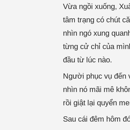
Vừa ngồi xuống, Xu
tâm trạng có chút 
nhìn ngó xung quanh
từng cử chỉ của mìn
đầu từ lúc nào.
Người phục vụ đến và
nhìn nó mãi mê khôn
rồi giật lại quyển m
Sau cái đêm hôm đó,