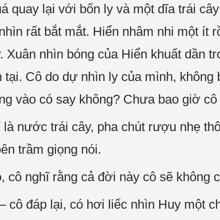
á quay lại với bốn ly và một dĩa trái câ
 nhìn rất bắt mắt. Hiển nhâm nhi một ít r
. Xuân nhìn bóng của Hiển khuất dần t
n tại. Cô do dự nhìn ly của mình, không 
ng vào có say không? Chưa bao giờ cô 
 là nước trái cây, pha chút rượu nhẹ th
ên trầm giọng nói.
 cô nghĩ rằng cả đời này cô sẽ không 
cô đáp lại, có hơi liếc nhìn Huy một c