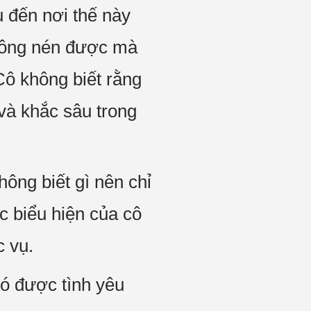
 đến nơi thế này
không nén được mà
Cô không biết rằng
và khắc sâu trong
ông biết gì nên chỉ
c biểu hiện của cô
c vụ.
có được tình yêu