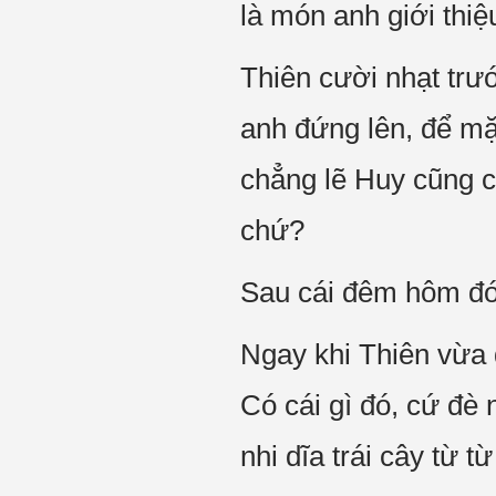
là món anh giới thiệ
Thiên cười nhạt trướ
anh đứng lên, để mặ
chẳng lẽ Huy cũng cứ
chứ?
Sau cái đêm hôm đó,
Ngay khi Thiên vừa đ
Có cái gì đó, cứ đè 
nhi dĩa trái cây từ 