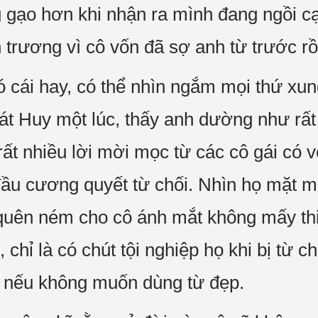
gạo hơn khi nhận ra mình đang ngồi cạ
n trương vì cô vốn đã sợ anh từ trước rồ
ó cái hay, có thể nhìn ngắm mọi thứ xu
t Huy một lúc, thấy anh dường như rất
rất nhiều lời mời mọc từ các cô gái có 
ầu cương quyết từ chối. Nhìn họ mặt m
 quên ném cho cô ánh mắt không mấy th
chỉ là có chút tội nghiệp họ khi bị từ c
u nếu không muốn dùng từ đẹp.