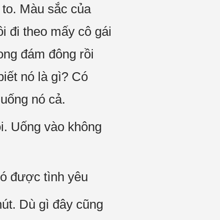
y to. Màu sắc của
ồi đi theo mấy cô gái
rong đám đông rồi
biết nó là gì? Có
uống nó cả.
ôi. Uống vào không
có được tình yêu
hút. Dù gì đây cũng