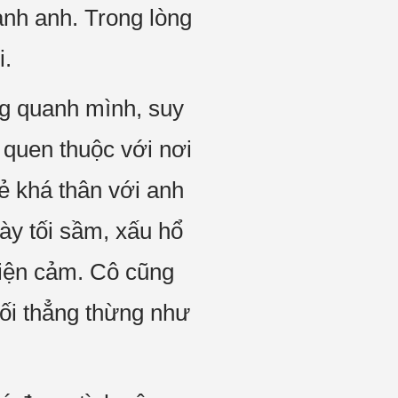
nh anh. Trong lòng
i.
ng quanh mình, suy
 quen thuộc với nơi
vẻ khá thân với anh
ày tối sầm, xấu hổ
iện cảm. Cô cũng
hối thẳng thừng như