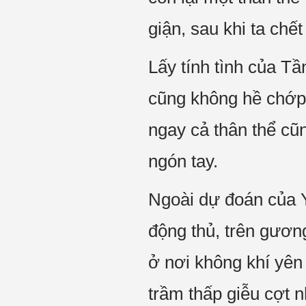
giận, sau khi ta chế
Lấy tính tình của T
cũng không hề chớp 
ngay cả thân thể cũn
ngón tay.
Ngoài dự đoán của 
động thủ, trên gương
ở nơi không khí yên 
trầm thấp giễu cợt 