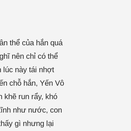
ân thể của hắn quá
hĩ nên chỉ có thể
lúc này tái nhợt
đến chỗ hắn, Yến Vô
n khẽ run rẩy, khó
 tĩnh như nước, con
hấy gì nhưng lại