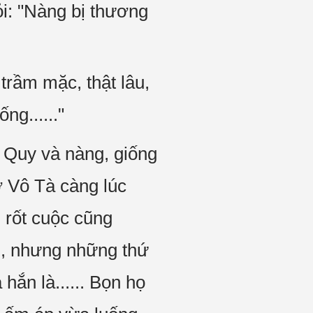
i: "Nàng bị thương
rầm mặc, thật lâu,
ng......"
 Quy và nàng, giống
ờ Vô Tà càng lúc
 rốt cuộc cũng
n, nhưng những thứ
hắn là...... Bọn họ