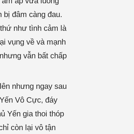
hứ ấm áp vừa luống
n bị đâm càng đau.
 thứ như tình cảm là
loại vụng về và mạnh
 nhưng vẫn bất chấp
 lên nhưng ngay sau
g Yến Vô Cực, đáy
ủ Yến gia thoi thóp
hỉ còn lại vô tận