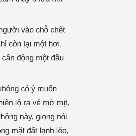
 người vào chỗ chết
ỉ còn lại một hơi,
hỉ cần động một đầu
không có ý muốn
iên lộ ra vẻ mờ mịt,
thông này, giọng nói
ng mặt đất lạnh lẽo,