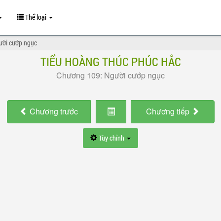
Thể loại
ười cướp ngục
TIỂU HOÀNG THÚC PHÚC HẮC
Chương 109: Người cướp ngục
Chương
trước
Chương
tiếp
Tùy chỉnh