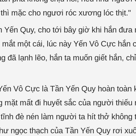
t thì mặc cho ngươi róc xương lóc thịt."
ần Yến Quy, cho tới bây giờ khi hắn đưa
mắt một cái, lúc này Yến Vô Cực hắn ch
g đã lạnh lẽo, hắn ta muốn giết hắn, c
Yến Vô Cực là Tần Yến Quy hoàn toàn 
 mặt mất đi huyết sắc của người thiếu n
tĩnh đè nén làm người ta hít thở không 
như ngọc thạch của Tần Yến Quy rơi xuố