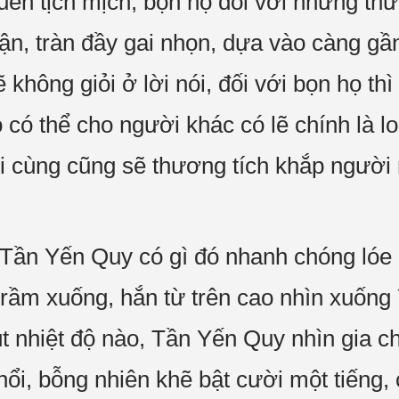
quen tịch mịch, bọn họ đối với những t
hận, tràn đầy gai nhọn, dựa vào càng gầ
 không giỏi ở lời nói, đối với bọn họ thì
ọ có thể cho người khác có lẽ chính là 
i cùng cũng sẽ thương tích khắp người
 Tần Yến Quy có gì đó nhanh chóng lóe
trầm xuống, hắn từ trên cao nhìn xuốn
t nhiệt độ nào, Tần Yến Quy nhìn gia ch
nổi, bỗng nhiên khẽ bật cười một tiếng, c