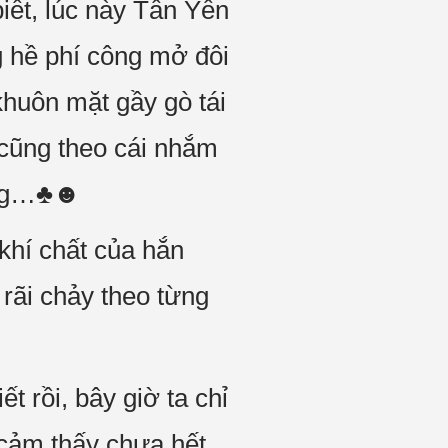
iết, lúc này Tần Yến
g hề phí công mở đôi
khuôn mặt gầy gò tái
 cũng theo cái nhắm
uong…♣☻
khí chất của hắn
rãi chảy theo từng
t rồi, bây giờ ta chỉ
 cảm thấy chưa hết