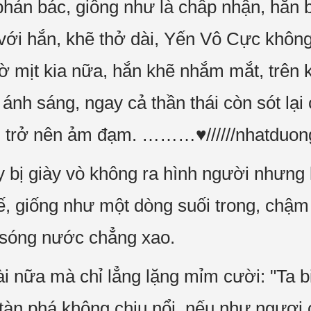
ản bác, giống như là chấp nhận, hắn b
 với hắn, khẽ thở dài, Yến Vô Cực khôn
mờ mịt kia nữa, hắn khẽ nhắm mắt, trên 
nh sáng, ngay cả thần thái còn sót lại
n trở nên ảm đạm. ………♥//////nhatd
y bị giày vò không ra hình người nhưng 
ế, giống như một dòng suối trong, chậm 
sóng nước chẳng xao.
 nữa mà chỉ lẳng lặng mỉm cười: "Ta biế
ể tàn phá không chịu nổi, nếu như ngươi