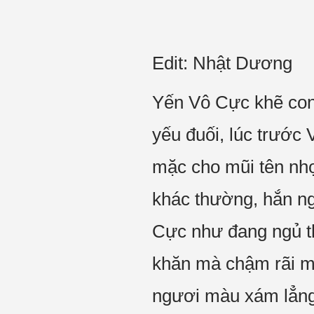
Edit: Nhật Dương
Yến Vô Cực khẽ cong
yếu đuối, lúc trước
mặc cho mũi tên nhọ
khác thường, hắn ng
Cực như đang ngủ thi
khăn mà chậm rãi mở
ngươi màu xám lẳng 