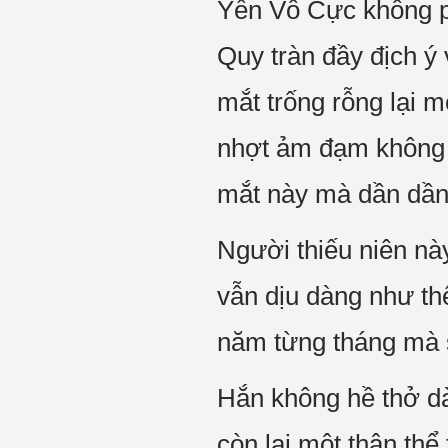
Yến Vô Cực không ph
Quy tràn đầy địch ý
mắt trống rỗng lại 
nhợt ảm đạm không á
mắt này mà dần dầ
Người thiếu niên nà
vẫn dịu dàng như th
năm từng tháng mà 
Hắn không hề thở dài
còn lại một thân th