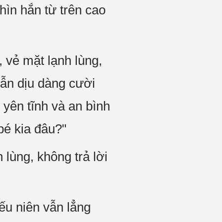
hìn hắn từ trên cao
 vẻ mặt lạnh lùng,
ẫn dịu dàng cười
 yên tĩnh và an bình
bé kia đâu?"
lùng, không trả lời
ếu niên vẫn lẳng