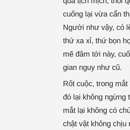
quá tịch mịch, thói 
cuống lại vừa cẩn t
Người như vậy, có lẽ
thứ xa xỉ, thứ bọn h
mẽ đâm tới này, cuố
gian nguy như cũ.
Rốt cuộc, trong mắt
đó lại không ngừng 
mắt lại không có chú
chật vật không chịu 