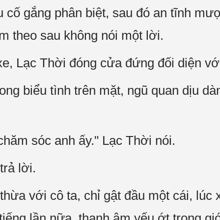
u cố gắng phân biệt, sau đó an tĩnh mượ
̃m theo sau không nói một lời.
e, Lạc Thời đóng cửa đứng đối diện vơ
g biểu tình trên mặt, ngũ quan dịu dàng
chăm sóc anh ấy." Lạc Thời nói.
ả lời.
hừa với cô ta, chỉ gật đầu một cái, lu
iếng lần nữa, thanh âm yếu ớt trong gio