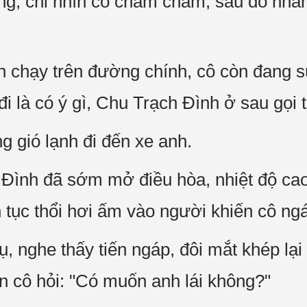
ng, chỉ nhìn cô chằm chằm, sau đó nhan
h chạy trên đường chính, cô còn đang s
i là có ý gì, Chu Trạch Đình ở sau gọi
ng gió lạnh đi đến xe anh.
̀nh đã sớm mở điều hòa, nhiệt độ cao
ên tục thổi hơi ấm vào người khiến cô nga
̣, nghe thấy tiến ngáp, đôi mắt khép lại v
n cô hỏi: "Có muốn anh lái không?"