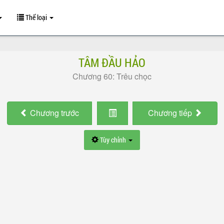
Thể loại
TÂM ĐẦU HẢO
Chương 60: Trêu chọc
Chương
trước
Chương
tiếp
Tùy chỉnh