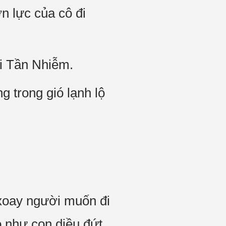
n lực của cô đi
́i Tần Nhiễm.
 trong gió lạnh lộ
́c xoay người muốn đi
́ như con diều đứt