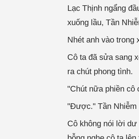
Lạc Thịnh ngẩng đầ
xuống lầu, Tần Nhiê
Nhét anh vào trong x
Cô ta đã sửa sang xon
ra chút phong tình.
"Chút nữa phiền cô 
"Được." Tần Nhiễm tr
Cô không nói lời dư t
bỗng nghe cô ta lên t