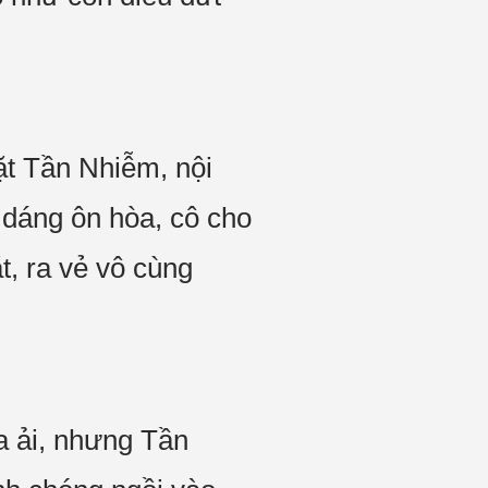
̣t Tần Nhiễm, nội
̣ dáng ôn hòa, cô cho
ặt, ra vẻ vô cùng
ua ải, nhưng Tần