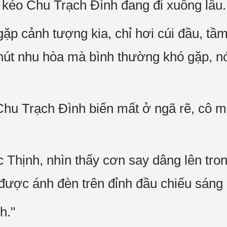
kéo Chu Trạch Đình đang đi xuống lầu.
gặp cảnh tượng kia, chỉ hơi cúi đầu, tầ
hút nhu hòa mà bình thường khó gặp, no
hu Trạch Đình biến mất ở ngã rẽ, cô m
̣c Thịnh, nhìn thấy cơn say dâng lên tr
ợc ánh đèn trên đỉnh đầu chiếu sáng l
h."