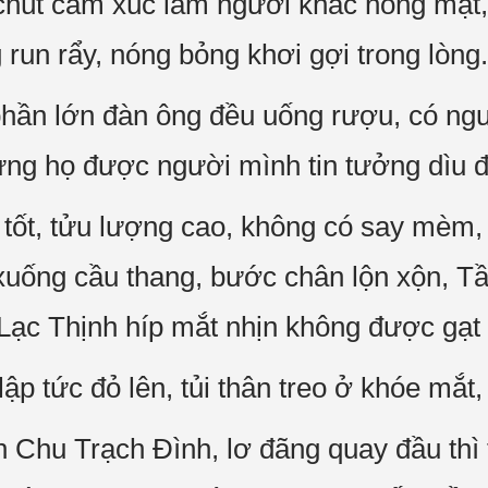
út cảm xúc làm người khác nóng mặ
 run rẩy, nóng bỏng khơi gợi trong lòng.
 phần lớn đàn ông đều uống rượu, có n
ưng họ được người mình tin tưởng dìu đ
tốt, tửu lượng cao, không có say mèm, c
 xuống cầu thang, bước chân lộn xộn, T
ạc Thịnh híp mắt nhịn không được gạt 
ập tức đỏ lên, tủi thân treo ở khóe mắt
nh Chu Trạch Đình, lơ đãng quay đầu thì 