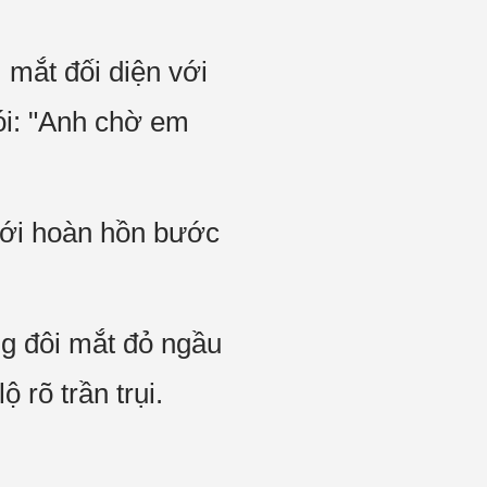
m mắt đối diện với
́i: "Anh chờ em
ới hoàn hồn bước
ong đôi mắt đỏ ngầu
ộ rõ trần trụi.