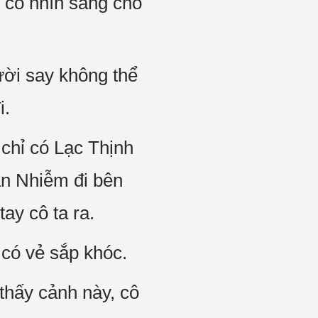
t, cô nhìn sang chỗ
gười say không thể
i.
hỉ có Lạc Thịnh
ần Nhiễm đi bên
tay cô ta ra.
, có vẻ sắp khóc.
thấy cảnh này, cô