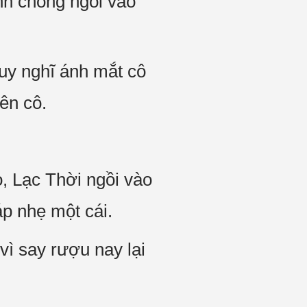
h chóng ngồi vào
uy nghĩ ánh mắt cô
 tên cô.
, Lạc Thời ngồi vào
́p nhẹ một cái.
ì say rượu nay lại