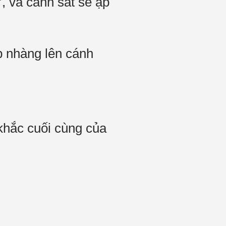
, và cảnh sát sẽ ập
p nhàng lên cánh
khắc cuối cùng của