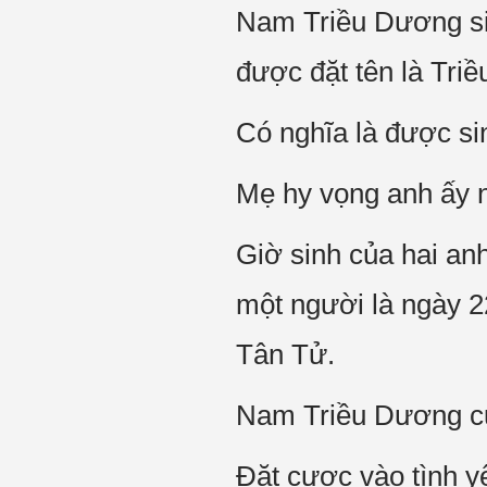
Nam Triều Dương sin
được đặt tên là Tri
Có nghĩa là được si
Mẹ hy vọng anh ấy n
Giờ sinh của hai an
một người là ngày 22
Tân Tử.
Nam Triều Dương cuố
Đặt cược vào tình y