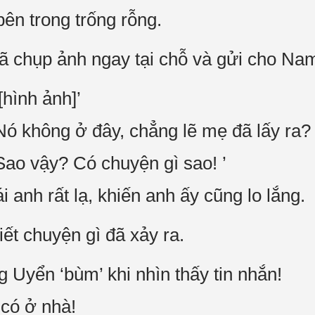
ên trong trống rỗng.
 chụp ảnh ngay tại chỗ và gửi cho N
hình ảnh]’
 không ở đây, chẳng lẽ mẹ đã lấy ra? 
ao vậy? Có chuyện gì sao! ’
anh rất lạ, khiến anh ấy cũng lo lắng.
ết chuyện gì đã xảy ra.
yển ‘bùm’ khi nhìn thấy tin nhắn!
có ở nhà!