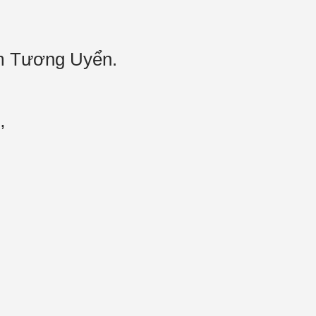
am Tương Uyển.
’