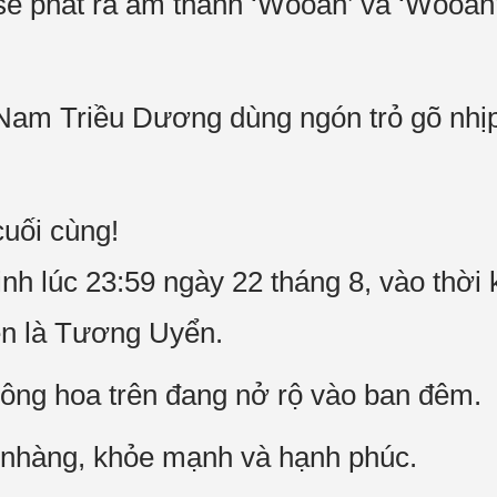
 sẽ phát ra âm thanh ‘Wooah’ và ‘Wooah’
 Nam Triều Dương dùng ngón trỏ gõ nhị
cuối cùng!
 lúc 23:59 ngày 22 tháng 8, vào thời 
ên là Tương Uyển.
ông hoa trên đang nở rộ vào ban đêm.
nhàng, khỏe mạnh và hạnh phúc.