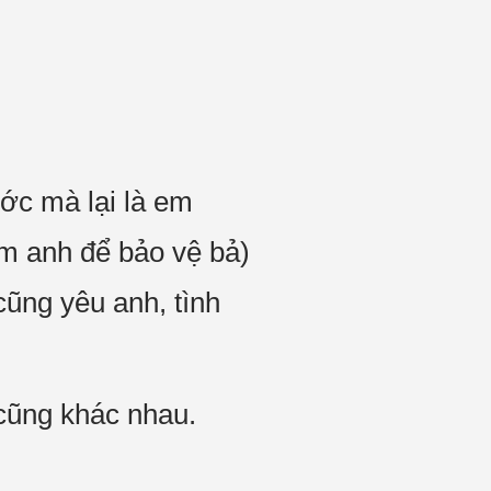
ớc mà lại là em
àm anh để bảo vệ bả)
ũng yêu anh, tình
 cũng khác nhau.