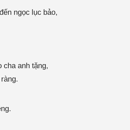
 đến ngọc lục bảo,
o cha anh tặng,
 ràng.
êng.