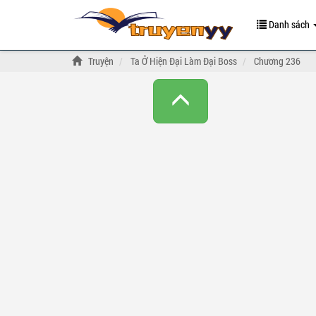
Danh sách
Truyện
Ta Ở Hiện Đại Làm Đại Boss
Chương 236