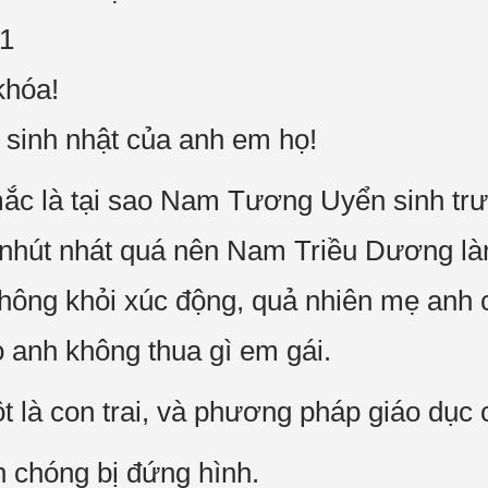
01
hóa!
n sinh nhật của anh em họ!
mắc là tại sao Nam Tương Uyển sinh trư
bà nhút nhát quá nên Nam Triều Dương l
ông khỏi xúc động, quả nhiên mẹ anh c
 anh không thua gì em gái.
ột là con trai, và phương pháp giáo dục
 chóng bị đứng hình.