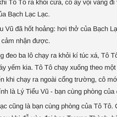
hi Tô Tô ra khỏi cửa, cô ấy vội vàng đi
của Bạch Lạc Lạc.
ểu Vũ đã hốt hoảng: hơi thở của Bạch L
 cảm nhận được.
 đeo ba lô chạy ra khỏi kí túc xá, Tô T
áy yếm kia. Tô Tô chạy xuống theo một 
ến khi chạy ra ngoài cổng trường, cô mớ
ính là Lý Tiểu Vũ - bạn cùng phòng của 
ạc cũng là bạn cùng phòng của Tô Tô. C