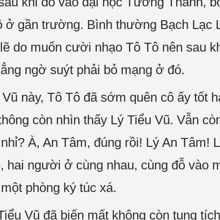
, sau khi đỗ vào đại học Tương Thành, 
ộ ở gần trường. Bình thường Bạch Lạc L
 lẽ do muốn cười nhạo Tô Tô nên sau khi
chẳng ngờ suýt phải bỏ mạng ở đó.
Vũ này, Tô Tô đã sớm quên cô ấy tốt hay
không còn nhìn thấy Lý Tiểu Vũ. Vẫn cò
ì nhỉ? À, An Tâm, đúng rồi! Lý An Tâm!
ọ, hai người ở cùng nhau, cùng đỗ vào m
g một phòng ký túc xá.
 Tiểu Vũ đã biến mất không còn tung tíc