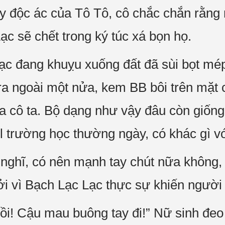
y độc ác của Tô Tô, cô chắc chắn rằng
c sẽ chết trong ký túc xá bọn họ.
ạc đang khuỵu xuống đất đã sùi bọt mép
 ra ngoài một nửa, kem BB bôi trên mặt
ủa cô ta. Bộ dạng như vậy đâu còn giống
l trường học thường ngày, có khác gì v
nghĩ, có nên mạnh tay chút nữa không,
i vì Bạch Lạc Lạc thực sự khiến người
rồi! Cậu mau buông tay đi!” Nữ sinh đe