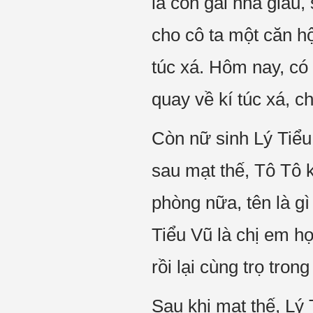
là con gái nhà giàu
cho cô ta một căn h
túc xá. Hôm nay, có
quay về kí túc xá, 
Còn nữ sinh Lý Tiểu 
sau mạt thế, Tô Tô 
phòng nữa, tên là g
Tiểu Vũ là chị em h
rồi lại cùng trọ tron
Sau khi mạt thế, Lý