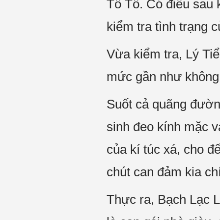
Tô Tô. Có điều sau k
kiểm tra tình trạng 
Vừa kiểm tra, Lý Ti
mức gần như không
Suốt cả quãng đường
sinh đeo kính mặc v
của kí túc xá, cho đ
chút can đảm kia ch
Thực ra, Bạch Lạc L