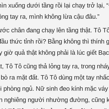
n xuống dưới tầng rồi lại chạy trở lại, “
ông tay ra, mình không lừa cậu đâu.”
ước chân đang chạy lên tầng thật. Tô Tô
ầu thức tỉnh rồi? Bằng không thì thính gi
 giờ quả thật không phải là lúc giết Bạ
t, Tô Tô cũng thả lỏng tay ra, trong nh
 ra mặt đất. Tô Tô dùng một tay nhấc b
ỏi phòng ngủ. Nữ sinh đeo kính mặc vá
ền nghiêng người nhường đường, cũng k