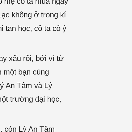
bố mẹ cô ta mua ngay
ạc không ở trong kí
 tan học, cô ta cố ý
 xấu rồi, bởi vì từ
n một bạn cùng
 Lý An Tâm và Lý
ột trường đại học,
h, còn Lý An Tâm