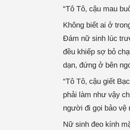
“Tô Tô, cậu mau buôn
Không biết ai ở tro
Đám nữ sinh lúc tr
đều khiếp sợ bỏ chạ
dạn, đứng ở bên ngo
“Tô Tô, cậu giết Bạc
phải làm như vậy ch
người đi gọi bảo vệ 
Nữ sinh đeo kính m