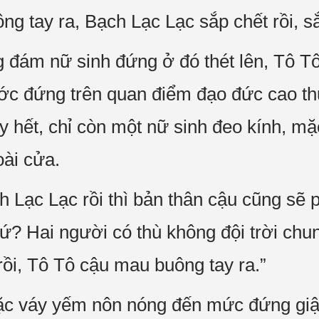
g tay ra, Bạch Lạc Lạc sắp chết rồi, sắp
ng đám nữ sinh đứng ở đó thét lên, Tô T
ước đứng trên quan điểm đạo đức cao t
y hết, chỉ còn một nữ sinh đeo kính, m
ài cửa.
h Lạc Lạc rồi thì bản thân cậu cũng sẽ p
ứ? Hai người có thù không đội trời chu
rồi, Tô Tô cậu mau buông tay ra.”
ặc váy yếm nôn nóng đến mức đứng gi