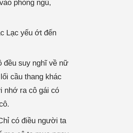
 vào phòng ngủ,
ạc Lạc yếu ớt đến
ô đều suy nghĩ về nữ
lối cầu thang khác
i nhớ ra cô gái có
cô.
hỉ có điều người ta