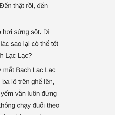
Đến thật rồi, đến
 hơi sửng sốt. Dị
ác sao lại có thể tốt
ch Lạc Lạc?
áy mắt Bạch Lạc Lạc
a lô trên ghế lên,
y yếm vẫn luôn đứng
hông chạy đuổi theo