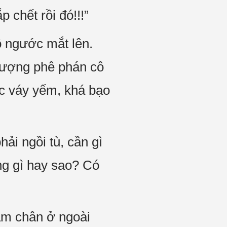
 chết rồi đó!!!”
ô ngước mắt lên.
hượng phê phán cô
ặc váy yếm, khá bạo
hải ngồi tù, cần gì
ng gì hay sao? Có
ậm chân ở ngoài