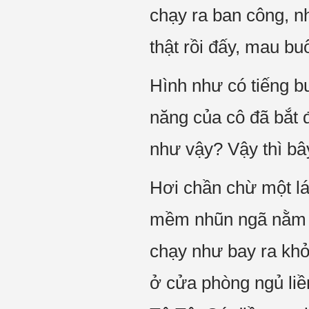
chạy ra ban công, nhì
thật rồi đấy, mau bu
Hình như có tiếng b
năng của cô đã bắt đ
như vậy? Vậy thì bây
Hơi chần chừ một lá
mềm nhũn ngã nằm bò
chạy như bay ra kh
ở cửa phòng ngủ li