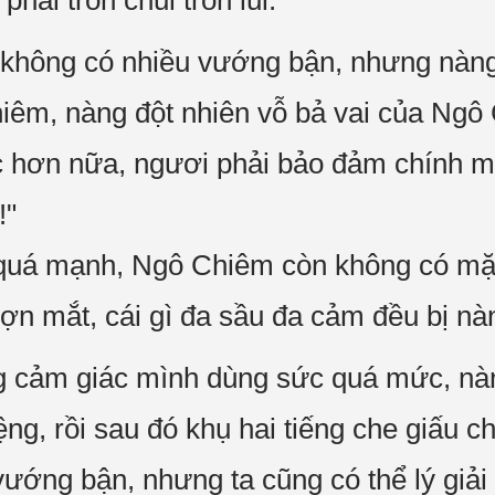
phải trốn chui trốn lủi.
không có nhiều vướng bận, nhưng nàng 
iêm, nàng đột nhiên vỗ bả vai của Ngô
ực hơn nữa, ngươi phải bảo đảm chính m
!"
quá mạnh, Ngô Chiêm còn không có mặc
ợn mắt, cái gì đa sầu đa cảm đều bị nà
 cảm giác mình dùng sức quá mức, nàn
ệng, rồi sau đó khụ hai tiếng che giấu c
vướng bận, nhưng ta cũng có thể lý giải