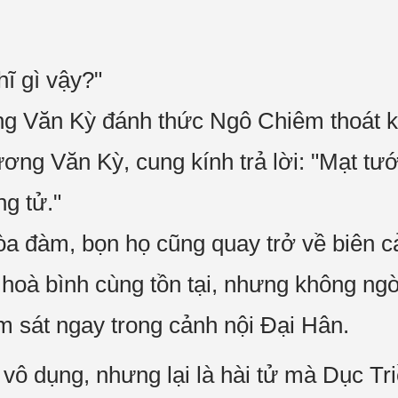
ĩ gì vậy?"
g Văn Kỳ đánh thức Ngô Chiêm thoát kh
ương Văn Kỳ, cung kính trả lời: "Mạt tư
g tử."
òa đàm, bọn họ cũng quay trở về biên cả
 hoà bình cùng tồn tại, nhưng không ng
m sát ngay trong cảnh nội Đại Hân.
y vô dụng, nhưng lại là hài tử mà Dục T