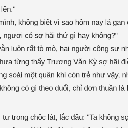
lên."
ình, không biết vì sao hôm nay lá gan
, ngươi có sợ hãi thứ gì hay không?"
ẫn luôn rất tò mò, hai người cộng sự n
ưa từng thấy Trương Văn Kỳ sợ hãi điề
hống soái một quân khi còn trẻ như vậy
không có gì theo đuổi, chỉ đơn thuần là
ư trong chốc lát, lắc đầu: "Ta không sợ 