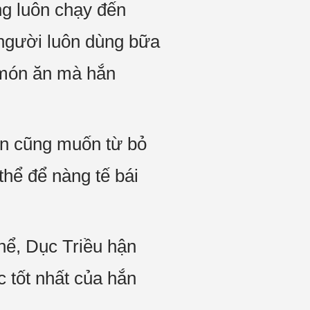
ng luôn chạy đến
 người luôn dùng bữa
 món ăn mà hắn
ắn cũng muốn từ bỏ
hể để nàng tế bái
thể, Dục Triều hận
c tốt nhất của hắn