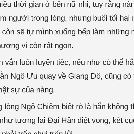
iều thời gian ở bên nữ nhi, tuy rằng nà
ìm người trong lòng, nhưng buổi tối hai
g còn sẽ tự mình xuống bếp làm những
hương vị còn rất ngon.
 vẫn luôn luyến tiếc, nếu như có thể h
ẫn Ngô Ưu quay về Giang Đô, cũng có t
hật sự của nàng.
g lòng Ngô Chiêm biết rõ là hắn không 
hư tương lai Đại Hân diệt vong, kết cụ