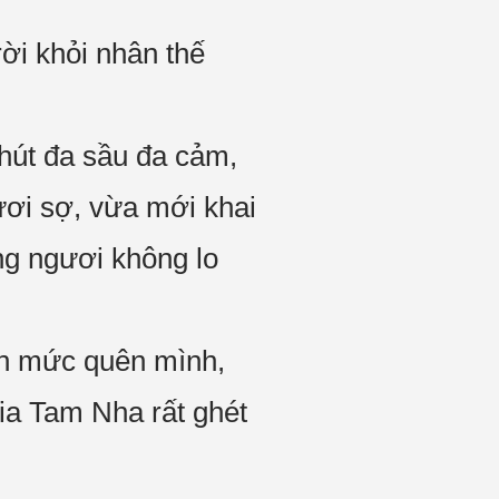
rời khỏi nhân thế
hút đa sầu đa cảm,
ươi sợ, vừa mới khai
ng ngươi không lo
đến mức quên mình,
kia Tam Nha rất ghét