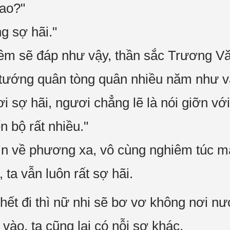
sao?"
g sợ hãi."
m sẽ đáp như vậy, thần sắc Trương Văn
 tướng quân tòng quân nhiều năm như v
 sợ hãi, ngươi chẳng lẽ là nói giỡn với
n bộ rất nhiều."
n về phương xa, vô cùng nghiêm túc mà
 ta vẫn luôn rất sợ hãi.
chết đi thì nữ nhi sẽ bơ vơ không nơi n
vào, ta cũng lại có nỗi sợ khác.