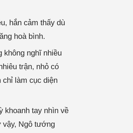
ều, hắn cảm thấy dù
ăng hoà bình.
g không nghĩ nhiều
nhiêu trận, nhỏ có
h chỉ làm cục diện
ỳ khoanh tay nhìn về
ư vậy, Ngô tướng