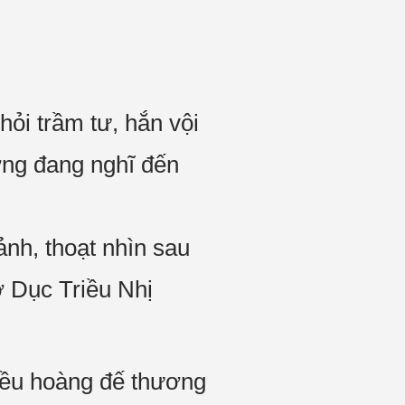
ỏi trầm tư, hắn vội
ớng đang nghĩ đến
nh, thoạt nhìn sau
ờ Dục Triều Nhị
riều hoàng đế thương