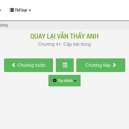
Thể loại
trùng
QUAY LẠI VẪN THẤY ANH
Chương 41: Cặp bài trùng
Chương
trước
Chương
tiếp
Tùy chỉnh