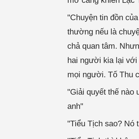
mở càng khiến Lạc 
"Chuyện tin đồn của 
thường nếu là chuyện
chả quan tâm. Nhưng
hai người kia lại vớ
mọi người. Tố Thu c
"Giải quyết thế nào
anh"
"Tiểu Tịch sao? Nó t