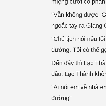
miệng cười có phần 
"Vẫn không được. Gi
ngoắc tay ra Giang
"Chủ tịch nói nếu tô
đường. Tôi có thể gọ
Đến đây thì Lạc Thàn
đầu. Lạc Thành khô
"Ai nói em về nhà e
đường"