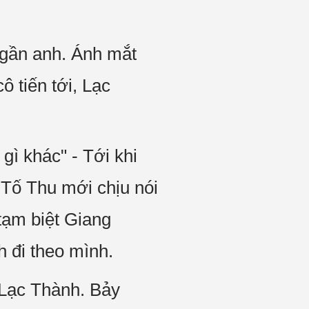
 gần anh. Ánh mắt
ô tiến tới, Lạc
ì khác" - Tới khi
 Tố Thu mới chịu nói
tạm biệt Giang
 đi theo mình.
 Lạc Thành. Bảy