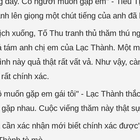
g đây. Có người muốn gặp em" - Tiểu T
ành lên giọng một chút tiếng của anh đã
ịch xuống, Tố Thu tranh thủ thăm thú n
ả tám anh chị em của Lạc Thành. Một 
ình này quả thật rất vất vả. Như vậy, c
 rất chính xác.
 muốn gặp em gái tôi" - Lạc Thành thắ
 gặp nhau. Cuộc viếng thăm này thật sự
 cần xác nhận mới biết chính xác được