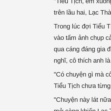
"Tiểu Tịch, em xuốn
trên lầu hai, Lạc Th
Trong lúc đợi Tiểu T
vào tấm ảnh chụp c
qua cáng đáng gia đ
nghĩ, cô thích anh là
"Có chuyện gì mà cô
Tiểu Tịch chưa từng
"Chuyện này lát nữa