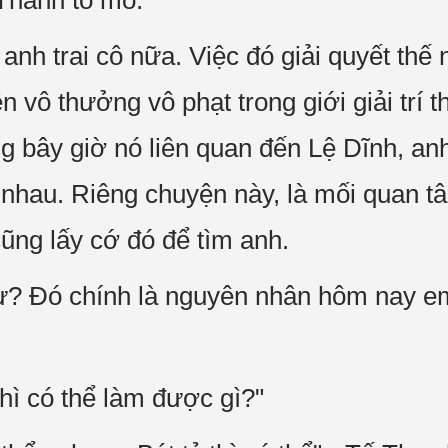
Thành tò mò.
anh trai cô nữa. Việc đó giải quyết thế 
 vô thưởng vô phạt trong giới giải trí 
 bây giờ nó liên quan đến Lệ Dĩnh, an
i nhau. Riêng chuyện này, là mối quan t
ũng lấy cớ đó để tìm anh.
 ư? Đó chính là nguyên nhân hôm nay em
hì có thể làm được gì?"