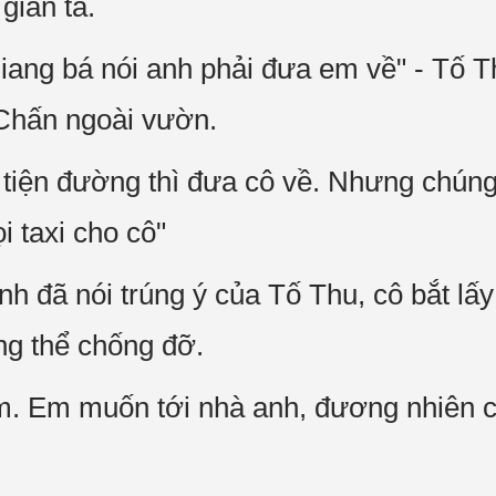
gian tà.
ang bá nói anh phải đưa em về" - Tố T
 Chấn ngoài vườn.
i tiện đường thì đưa cô về. Nhưng chún
i taxi cho cô"
h đã nói trúng ý của Tố Thu, cô bắt lấy
ng thể chống đỡ.
m. Em muốn tới nhà anh, đương nhiên 