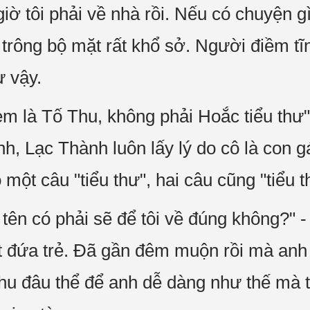
giờ tôi phải về nhà rồi. Nếu có chuyện g
h trông bộ mặt rất khổ sở. Người điềm t
ư vậy.
em là Tố Thu, không phải Hoắc tiểu thư"
h, Lạc Thành luôn lấy lý do cô là con g
 một câu "tiểu thư", hai câu cũng "tiểu t
 tên có phải sẽ để tôi về đúng không?" 
t đứa trẻ. Đã gần đêm muộn rồi mà anh
hu đâu thể để anh dễ dàng như thế mà 