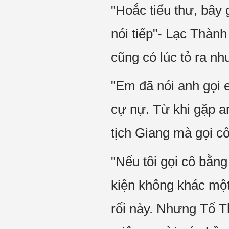
"Hoắc tiểu thư, bây 
nói tiếp"- Lạc Thàn
cũng có lúc tỏ ra nh
"Em đã nói anh gọi 
cự nự. Từ khi gặp an
tịch Giang mà gọi cô
"Nếu tôi gọi cô bằng
kiện không khác mộ
rối này. Nhưng Tố T