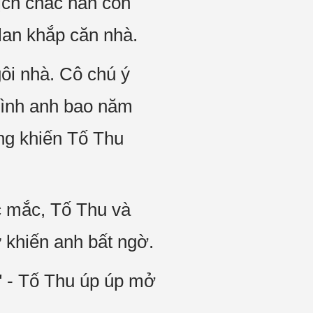
ịch chắc hẳn còn
 lan khắp căn nhà.
gôi nhà. Cô chú ý
mình anh bao năm
àng khiến Tố Thu
c mắc, Tố Thu và
 khiến anh bất ngờ.
" - Tố Thu úp úp mở