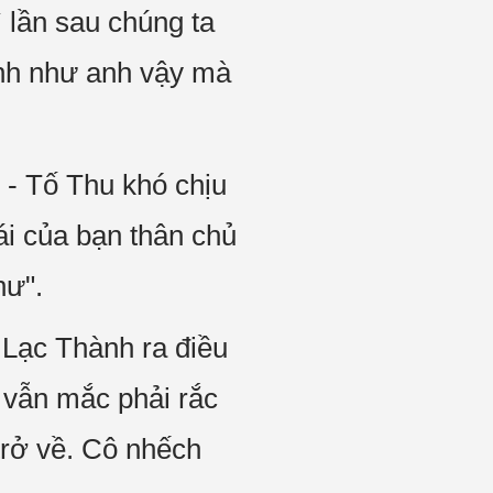
ì lần sau chúng ta
ĩnh như anh vậy mà
 - Tố Thu khó chịu
ái của bạn thân chủ
hư".
- Lạc Thành ra điều
 vẫn mắc phải rắc
trở về. Cô nhếch