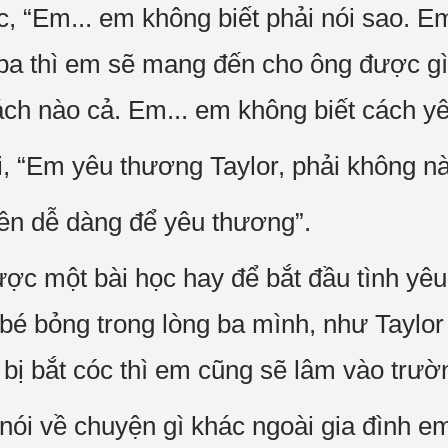
, “Em... em không biết phải nói sao. 
 ba thì em sẽ mang đến cho ông được g
ách nào cả. Em... em không biết cách yê
i, “Em yêu thương Taylor, phải không n
ên dễ dàng để yêu thương”.
ược một bài học hay để bắt đầu tình yê
 bé bỏng trong lòng ba mình, như Taylor
 bị bắt cóc thì em cũng sẽ lâm vào trư
ói về chuyện gì khác ngoài gia đình e