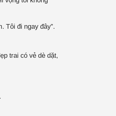
i vọng tôi không
. Tôi đi ngay đây”.
p trai có vẻ dè dặt,
.