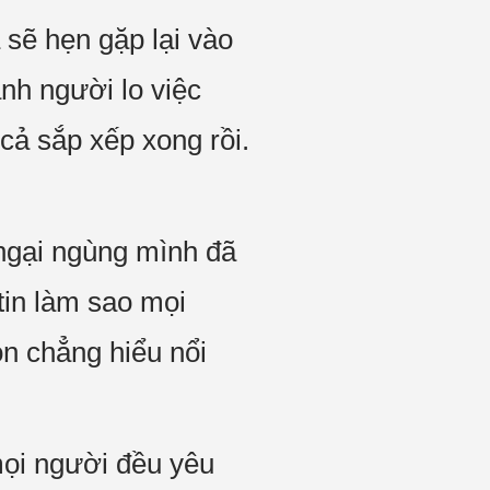
 sẽ hẹn gặp lại vào
anh người lo việc
cả sắp xếp xong rồi.
i ngại ngùng mình đã
tin làm sao mọi
òn chẳng hiểu nổi
mọi người đều yêu