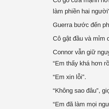
Cô gõ cửa mạnh hơn,
làm phiền hai người”
Guerra bước đến phía
Cô gật đầu và mỉm c
Connor vẫn giữ nguyê
“Em thấy khá hơn rồ
“Em xin lỗi”.
“Không sao đâu”, gi
“Em đã làm mọi ngườ