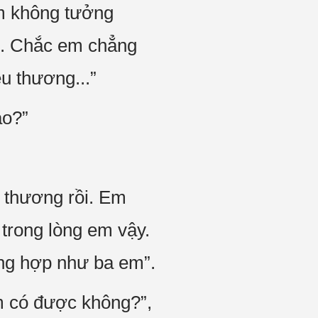
Em không tưởng
ì. Chắc em chẳng
u thương...”
ào?”
u thương rồi. Em
 trong lòng em vậy.
ờng hợp như ba em”.
m có được không?”,