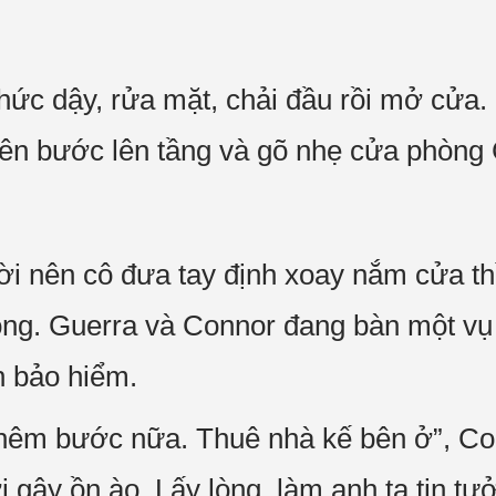
thức dậy, rửa mặt, chải đầu rồi mở cửa.
ên bước lên tầng và gõ nhẹ cửa phòng
lời nên cô đưa tay định xoay nắm cửa th
òng. Guerra và Connor đang bàn một vụ 
n bảo hiểm.
 thêm bước nữa. Thuê nhà kế bên ở”, Con
gây ồn ào. Lấy lòng, làm anh ta tin tư