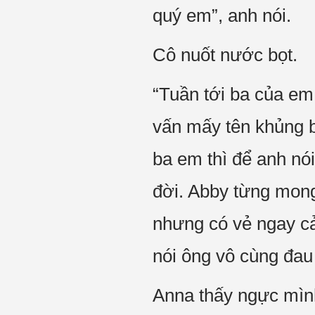
quý em”, anh nói.
Cô nuốt nước bọt.
“Tuần tới ba của e
vấn mấy tên khủng b
ba em thì để anh nó
đời. Abby từng mong 
nhưng có vẻ ngay cả
nói ông vô cùng đau
Anna thấy ngực mình