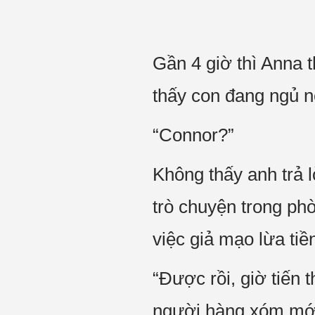
Gần 4 giờ thì Anna 
thấy con đang ngủ n
“Connor?”
Không thấy anh trả 
trò chuyện trong ph
việc giả mạo lừa tiề
“Được rồi, giờ tiến
người hàng xóm mới 