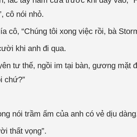
 lắc tay nắm cửa trước khi đẩy vào, “H
, cô nói nhỏ.
 cô, “Chúng tôi xong việc rồi, bà Storm
ười khi anh đi qua.
n tư thế, ngồi im tại bàn, gương mặt đẹ
i chứ?”
ọng nói trầm ấm của anh có vẻ dịu dàng
i thất vọng”.