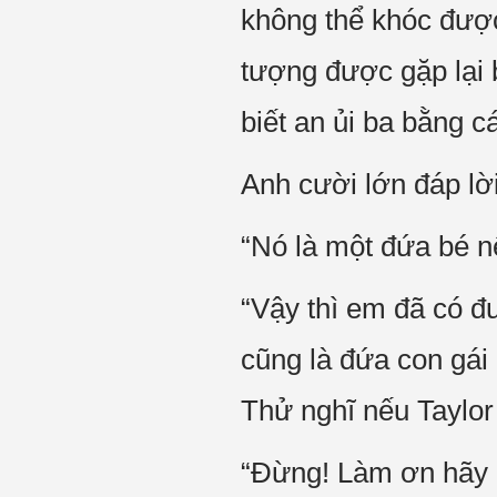
không thể khóc được
tượng được gặp lại
biết an ủi ba bằng c
Anh cười lớn đáp lờ
“Nó là một đứa bé n
“Vậy thì em đã có đ
cũng là đứa con gái
Thử nghĩ nếu Taylor
“Đừng! Làm ơn hãy n