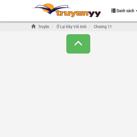
Danh sách
Truyện
Ở Lại Đây Với Anh
Chương 11