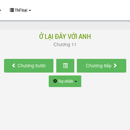
Thể loại
Ở LẠI ĐÂY VỚI ANH
Chương 11
Chương
trước
Chương
tiếp
Tùy chỉnh