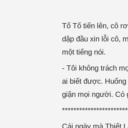
Tố Tố tiến lên, cô 
dập đầu xin lỗi cô, 
một tiếng nói.
- Tôi không trách m
ai biết được. Huống 
giận mọi người. Có g
***********************
Cái ngày mà Thiết L