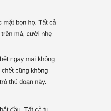
c mặt bọn họ. Tất cả
i trên má, cười nhẹ
chết ngay mai không
ôi chết cũng không
trò thủ đoạn này.
ắt đầu. Tất cả tụ