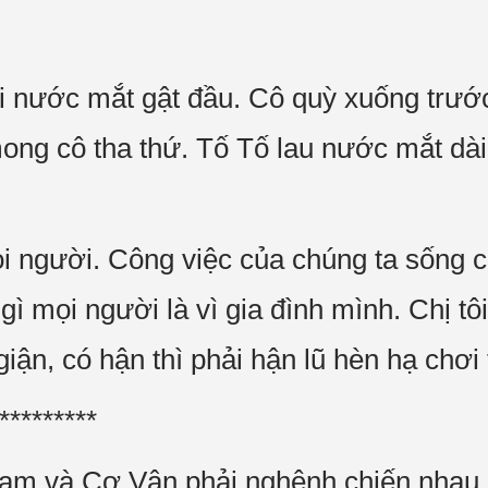
rơi nước mắt gật đầu. Cô quỳ xuống trướ
mong cô tha thứ. Tố Tố lau nước mắt dà
ọi người. Công việc của chúng ta sống 
gì mọi người là vì gia đình mình. Chị t
iận, có hận thì phải hận lũ hèn hạ chơi 
*********
am và Cơ Vân phải nghênh chiến nhau b