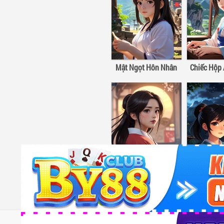
Mật Ngọt Hôn Nhân
Chiếc Hộp 
Công Tắc Tình Yêu
Truyenyy
- Khám phá Truyenyy.mobi – trang đọc truyện o