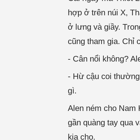
hợp ở trên núi X, T
ở lưng và giầy. Tron
cũng tham gia. Chỉ c
- Cân nổi không? A
- Hừ cậu coi thường 
gì.
Alen ném cho Nam H
gần quàng tay qua v
kia cho.