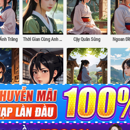
Ánh Trăng
Thời Gian Cùng Anh Vừa Hay Đúng Lúc
Cậy Quân Sủng
Ngoan Đề
Bóc Kẹo – Đa Nhục Bồ Đào Hảo Hảo Hát
Chờ Anh Đến Cùng Gió
Siêu Cấp Cưng Chiều
Đầu Xuân
nline miễn phí với
Chính Sách Bảo Mật