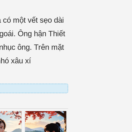
 có một vết sẹo dài
goái. Ông hận Thiết
 nhục ông. Trên mặt
hó xâu xí