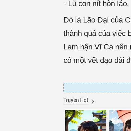
- Lũ con nít hỗn láo
Đó là Lão Đại của C
thành quả của việc 
Lam hận Vĩ Ca nên m
có một vết dạo dài 
Truyện Hot