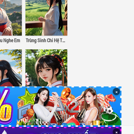
u Nghe Em
Trùng Sinh Chi Hệ Thống Tự Cứu Của Nhân Vật Phản Diện
×
 Tươi Sáng
Đồ Đệ Xuống Núi Vô Địch Thiên Hạ
×
Miễn trừ trách nhiệm
Về chúng tôi
Liên hệ
Tác giả