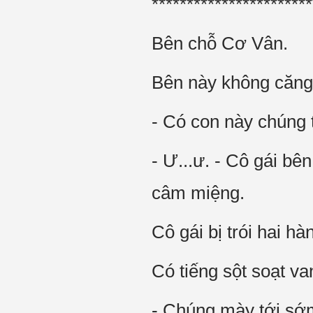
***********************
Bên chỗ Cơ Vân.
Bên này không căng 
- Có con này chúng t
- Ư...ư. - Cô gái bê
câm miệng.
Cô gái bị trói hai h
Có tiếng sột soạt va
- Chúng mày tới sớm