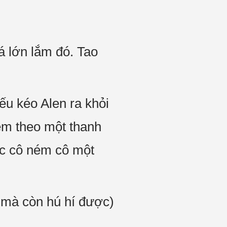
á lớn lắm đó. Tao
ếu kéo Alen ra khỏi
èm theo một thanh
ợc cô ném cô một
 mà còn hú hí được)