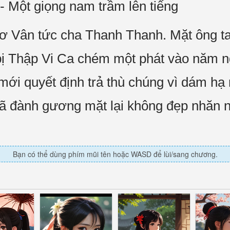
. - Một giọng nam trầm lên tiếng
ơ Vân tức cha Thanh Thanh. Mặt ông ta
bị Thập Vi Ca chém một phát vào năm n
ới quyết định trả thù chúng vì dám hạ
đã đành gương mặt lại không đẹp nhăn n
Bạn có thể dùng phím mũi tên hoặc WASD để lùi/sang chương.