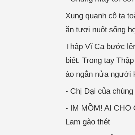
Xung quanh cô ta to
ăn tươi nuốt sống họ
Thập Vĩ Ca bước lên,
biết. Trong tay Thậ
áo ngắn nửa người k
- Chị Đại của chún
- IM MỒM! AI CHO
Lam gào thét