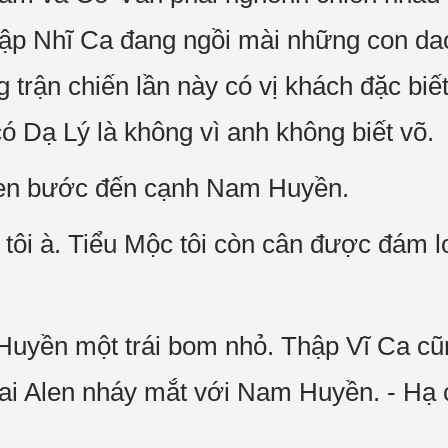
hập Nhĩ Ca đang ngồi mài những con dao
g trận chiến lần này có vị khách đặc bi
ó Dạ Lý là không vì anh không biết võ.
len bước đến cạnh Nam Huyền.
tôi à. Tiểu Mộc tôi còn cân được đám loi
uyền một trái bom nhỏ. Thập Vĩ Ca cũn
ai Alen nháy mắt với Nam Huyền. - Hạ 