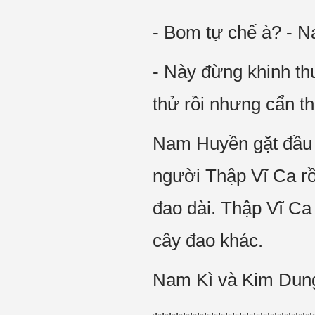
- Bom tự chế à? - N
- Này đừng khinh th
thử rồi nhưng cẩn th
Nam Huyền gặt đầu r
người Thập Vĩ Ca r
đao dài. Thập Vĩ C
cây đao khác.
Nam Kì và Kim Dung