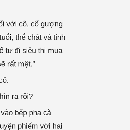
ối với cô, cố gượng
ổi, thể chất và tinh
ể tự đi siêu thị mua
ẽ rất mệt.”
cô.
ìn ra rồi?
 vào bếp pha cà
uyện phiếm với hai