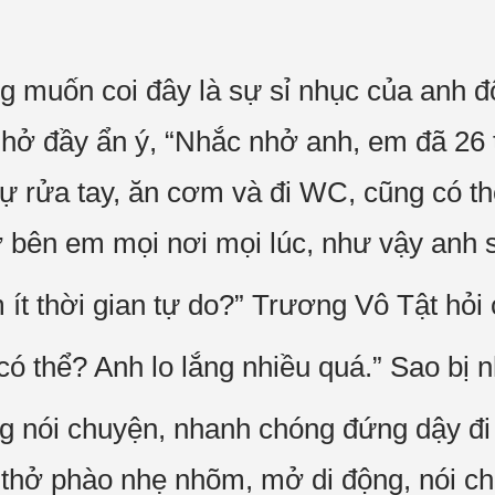
 muốn coi đây là sự sỉ nhục của anh đ
nhở đầy ẩn ý, “Nhắc nhở anh, em đã 26 tu
 tự rửa tay, ăn cơm và đi WC, cũng có th
 bên em mọi nơi mọi lúc, như vậy anh s
ít thời gian tự do?” Trương Vô Tật hỏi 
ó thể? Anh lo lắng nhiều quá.” Sao bị nh
g nói chuyện, nhanh chóng đứng dậy đi
thở phào nhẹ nhõm, mở di động, nói ch