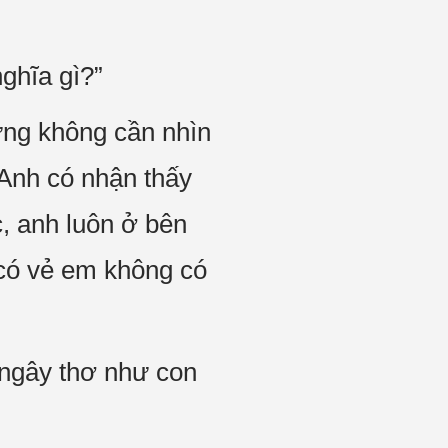
ghĩa gì?”
ưng không cần nhìn
“Anh có nhận thấy
c, anh luôn ở bên
 có vẻ em không có
 ngây thơ như con