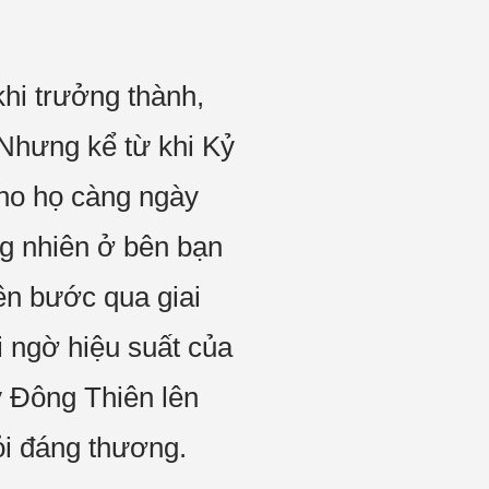
hi trưởng thành,
 Nhưng kể từ khi Kỷ
cho họ càng ngày
ng nhiên ở bên bạn
ên bước qua giai
i ngờ hiệu suất của
ỷ Đông Thiên lên
 ỏi đáng thương.