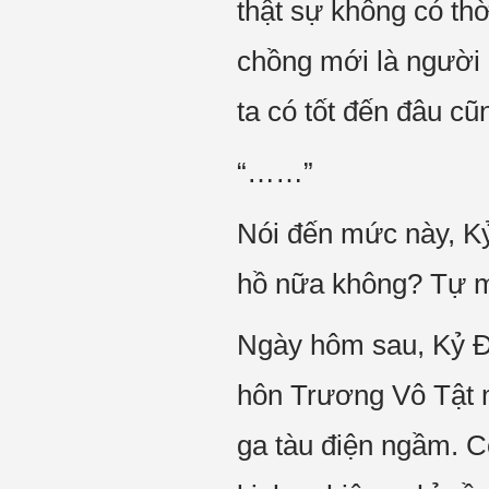
thật sự không có thờ
chồng mới là người 
ta có tốt đến đâu c
“……”
Nói đến mức này, Kỷ
hồ nữa không? Tự mì
Ngày hôm sau, Kỷ Đôn
hôn Trương Vô Tật m
ga tàu điện ngầm. C