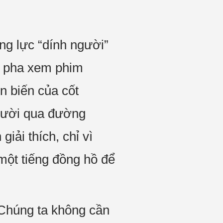
ng lực “dính người”
sô pha xem phim
n biến của cốt
người qua đường
iải thích, chỉ vì
ột tiếng đồng hồ để
“Chúng ta không cần