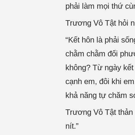
phải làm mọi thứ cù
Trương Vô Tật hỏi n
“Kết hôn là phải số
chằm chằm đối phươn
không? Từ ngày kết h
cạnh em, đôi khi em
khả năng tự chăm só
Trương Vô Tật thản 
nít.”