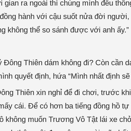
i gian ra ngoài thì chúng mình đều thôn
đồng hành với cậu suốt nửa đời người,
ũng không thể so sánh được với anh ấy.”
 Đông Thiên dám không đi? Còn cần dan
nh quyết định, hứa “Mình nhất định sẽ
g Thiên xin nghỉ để đi chơi, trước khi 
ấy cái. Để có hơn ba tiếng đồng hồ tự 
ô không muốn Trương Vô Tật lái xe chở 