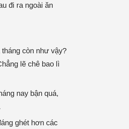
u đi ra ngoài ăn
a tháng còn như vậy?
hẳng lẽ chê bao lì
tháng nay bận quá,
.
đáng ghét hơn các