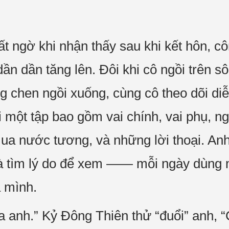
t ngờ khi nhận thấy sau khi kết hôn, cô
ần dần tăng lên. Đôi khi cô ngồi trên 
g chen ngồi xuống, cùng cô theo dõi diễ
ỗi một tập bao gồm vai chính, vai phụ, 
a nước tương, và những lời thoại. Anh g
à tìm lý do để xem —— mỗi ngày dùng m
a mình.
a anh.” Kỷ Đông Thiên thử “đuổi” anh, 