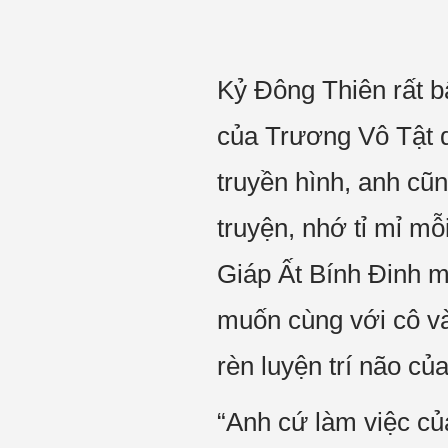
Kỷ Đông Thiên rất bấ
của Trương Vô Tật d
truyền hình, anh cũn
truyện, nhớ tỉ mỉ m
Giáp Ất Bính Đinh mu
muốn cùng với cô v
rèn luyện trí não củ
“Anh cứ làm việc củ