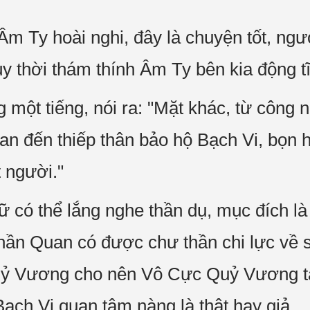
"Âm Ty hoài nghi, đây là chuyện tốt, ngư
 tùy thời thám thính Âm Ty bên kia động t
một tiếng, nói ra: "Mặt khác, từ công n
an đến thiếp thân bảo hộ Bạch Vi, bọn 
 người."
có thể lắng nghe thần dụ, mục đích l
n Quan có được chư thần chi lực về sa
ỷ Vương cho nên Vô Cực Quỷ Vương tấ
Bạch Vi quan tâm nàng là thật hay giả.