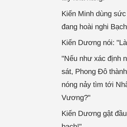
Kiến Minh dùng sức th
đang hoài nghi Bạch
Kiến Dương nói: "L
"Nếu như xác định nà
sát, Phong Đô thàn
nóng nảy tìm tới Nh
Vương?"
Kiến Dương gật đầu,
bạch!"