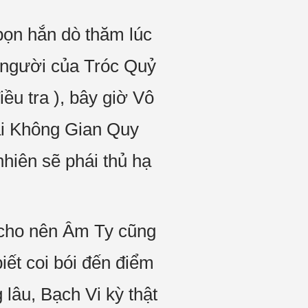
 bọn hắn dò thăm lúc
ị người của Tróc Quỷ
ều tra ), bây giờ Vô
ại Không Gian Quy
nhiên sẽ phái thủ hạ
, cho nên Âm Ty cũng
iết coi bói đến điểm
 lâu, Bạch Vi kỳ thật