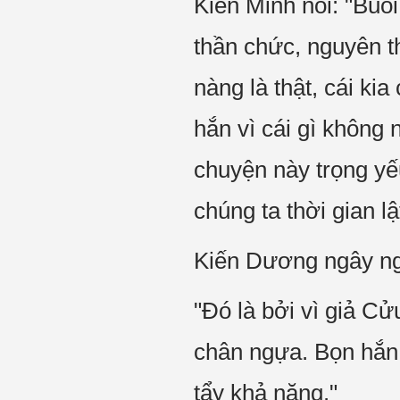
Kiến Minh nói: "Buổi 
thần chức, nguyên th
nàng là thật, cái kia
hắn vì cái gì không
chuyện này trọng yế
chúng ta thời gian l
Kiến Dương ngây n
"Đó là bởi vì giả Cử
chân ngựa. Bọn hắn 
tẩy khả năng."