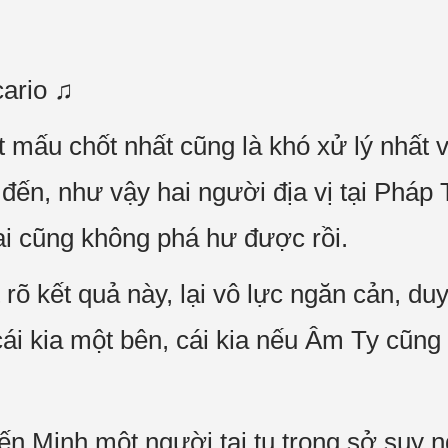
cario ♫
 mấu chốt nhất cũng là khó xử lý nhất 
ến, như vậy hai người địa vị tại Pháp T
i cũng không phá hư được rồi.
 rõ kết quả này, lại vô lực ngăn cản, duy
ái kia một bên, cái kia nếu Âm Ty cũng
ến Minh một người tại tu trong sở suy n