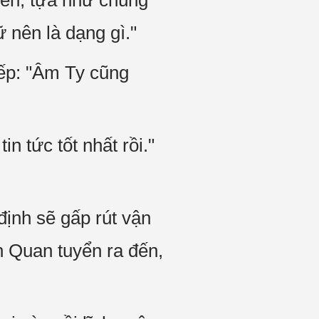
tiên, tựa như chúng
 nên là dạng gì."
ếp: "Âm Ty cũng
tin tức tốt nhất rồi."
 định sẽ gấp rút vận
 Quan tuyển ra đến,