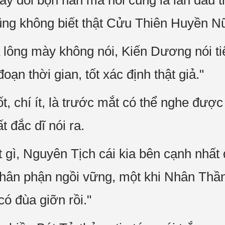
này đối bọn hắn mà nói cũng là lần đầu 
cũng không biết thật Cửu Thiên Huyền Nữ
lông mày không nói, Kiến Dương nói ti
ạn thời gian, tốt xác định thật giả."
t, chí ít, là trước mắt có thể nghe được 
t đắc dĩ nói ra.
ốt gì, Nguyên Tịch cái kia bên cạnh nhất
hân phận ngồi vững, một khi Nhân Thần
có đùa giỡn rồi."