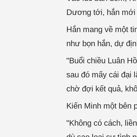
Dương tới, hắn mới t
Hắn mang về một tin 
như bọn hắn, dự địn
"Buổi chiều Luân Hồ
sau đó mấy cái đại 
chờ đợi kết quả, khô
Kiến Minh một bên p
"Không có cách, liề