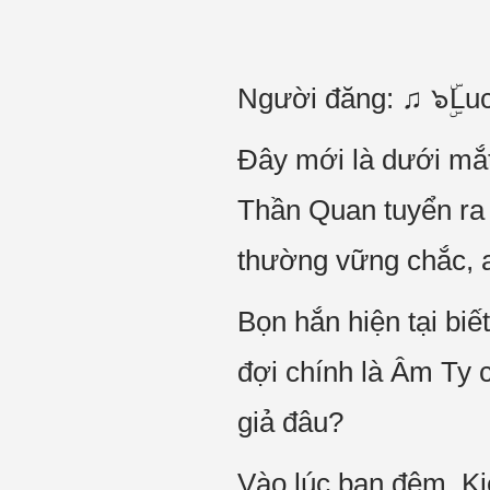
Người đăng: ♫ ๖ۣۜLu
Đây mới là dưới mắt
Thần Quan tuyển ra đ
thường vững chắc, a
Bọn hắn hiện tại biết
đợi chính là Âm Ty c
giả đâu?
Vào lúc ban đêm, Ki