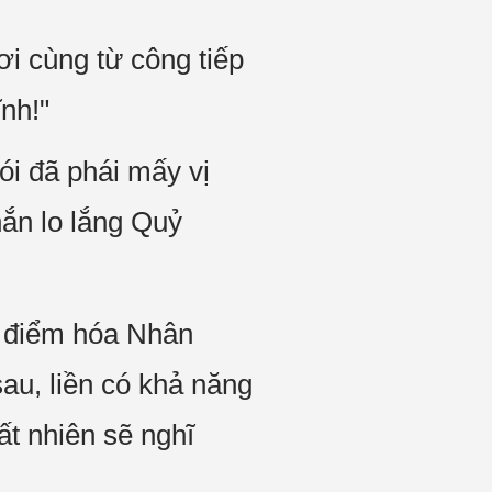
ơi cùng từ công tiếp
ĩnh!"
ói đã phái mấy vị
hắn lo lắng Quỷ
à điểm hóa Nhân
u, liền có khả năng
t nhiên sẽ nghĩ