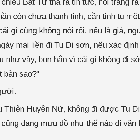
chiều Bát Tử thả ra tin tức, nói trắng ra
ần còn chưa thanh tịnh, cần tinh tu một
 cái gì cũng không nói rồi, nếu là giả, 
 ngày mai liền đi Tu Di sơn, nếu xác đị
u như vậy, bọn hắn vì cái gì không đi 
ật bàn sao?"
gười.
u Thiên Huyền Nữ, không đi được Tu Di s
cũng đang mưu đồ như thế nào đi vận h