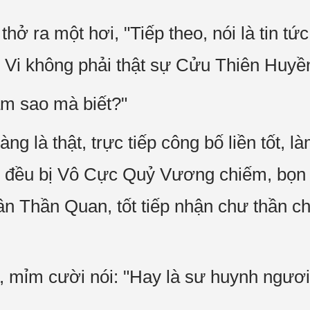
ở ra một hơi, "Tiếp theo, nói là tin tức 
 Vi không phải thật sự Cửu Thiên Huyề
àm sao mà biết?"
ng là thật, trực tiếp công bố liền tốt, 
h đều bị Vô Cực Quỷ Vương chiếm, bọn 
ân Thần Quan, tốt tiếp nhận chư thần ch
 mỉm cười nói: "Hay là sư huynh ngươi