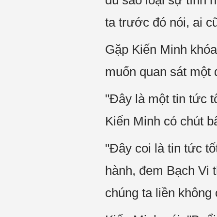
dù sao loại sự tình 
ta trước đó nói, ai 
Gặp Kiến Minh khóa 
muốn quan sát một đo
"Đây là một tin tức tố
Kiến Minh có chút bấ
"Đây coi là tin tức t
hành, đem Bạch Vi t
chúng ta liền không 