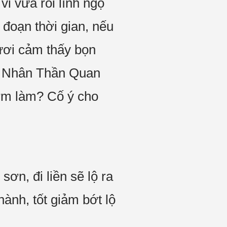
 vi vừa rồi lĩnh ngộ
 đoạn thời gian, nếu
ngươi cảm thấy bọn
nh Nhân Thần Quan
sớm làm? Cố ý cho
ơn, đi liền sẽ lộ ra
ành, tốt giảm bớt lộ