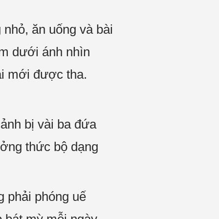
 nhỏ, ăn uống và bài
ểm dưới ánh nhìn
i mới được tha.
ảnh bị vài ba đứa
ưởng thức bộ dạng
g phải phóng uế