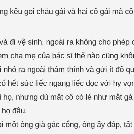
ũng kêu gọi cháu gái và hai cô gái mà c
và đi vệ sinh, ngoài ra không cho phép 
m cha mẹ của bác sĩ thế nào cũng khôn
i nhỏ ra ngoài thám thính và gửi ít đồ q
cố hết sức liếc ngang liếc dọc với hy vọ
i họ, nhưng dù mắt cô có lé như mắt gà
 họ đâu.
 một ông già gác cổng, ông ấy đáp, tất 