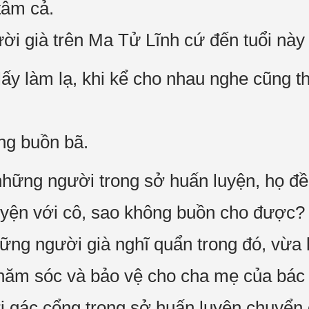
tâm cả.
i già trên Ma Tử Lĩnh cứ đến tuổi này 
lấy làm lạ, khi kể cho nhau nghe cũng 
ng buồn bã.
 những người trong sở huấn luyện, họ đ
huyện với cô, sao không buồn cho được?
ng người già nghĩ quẩn trong đó, vừa l
hăm sóc và bảo vệ cho cha mẹ của bác 
 gác cổng trong sở huấn luyện chuyển c