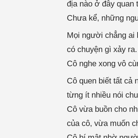
địa nào ở đây quan 
Chưa kể, những ngườ
Mọi người chẳng ai 
có chuyện gì xảy ra.
Cô nghe xong vô cù
Cô quen biết tất cả
từng ít nhiều nói c
Cô vừa buồn cho nhữ
của cô, vừa muốn c
Cô bí mật nhờ người