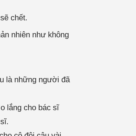
sẽ chết.
thản nhiên như không
ều là những người đã
o lắng cho bác sĩ
sĩ.
ho cô đôi câu vài