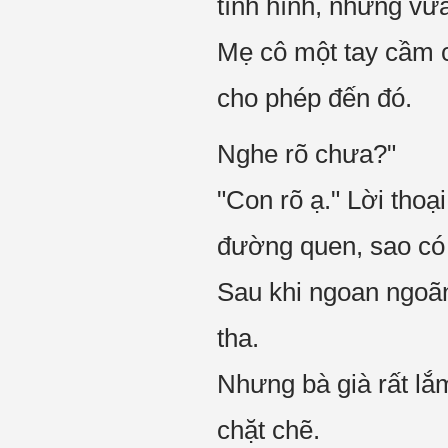
tình hình, nhưng vừa
Mẹ cô một tay cầm c
cho phép đến đó.
Nghe rõ chưa?"
"Con rõ ạ." Lời tho
đường quen, sao có t
Sau khi ngoan ngoã
tha.
Nhưng bà già rất lắm
chặt chẽ.