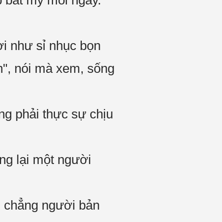
p bát mỳ mỗi ngày.
ời như sỉ nhục bọn
n", nói mà xem, sống
ng phải thực sự chịu
ằng lại một người
ôi, chẳng người bản