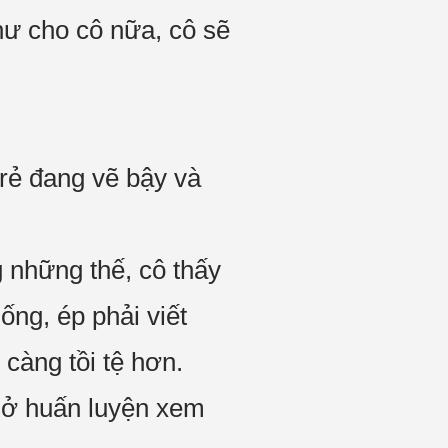
thư cho cô nữa, cô sẽ
trẻ đang vẽ bậy và
 những thế, cô thấy
ống, ép phải viết
càng tồi tệ hơn.
 sở huấn luyện xem