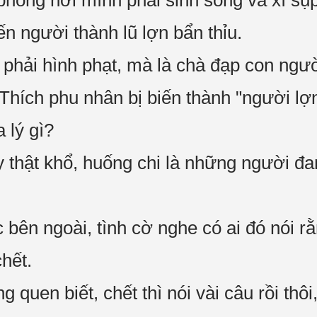
phòng nơi mình phải sinh sống và xì sụ
n người thành lũ lợn bẩn thỉu.
phải hình phạt, mà là chà đạp con ngư
 Thích phu nhân bị biến thành "người lợ
 lý gì?
 thật khổ, huống chi là những người đa
 bên ngoài, tình cờ nghe có ai đó nói r
hết.
g quen biết, chết thì nói vài câu rồi th