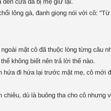
 đến cửa đã bị mẹ giữ lại.
hổi lông gà, đanh giọng nói với cô: "T
ại ngoài mặt cô đã thuộc lòng từng câu 
hể không biết nên trả lời thế nào.
n hứa đi hứa lại trước mặt mẹ, cô mới
 chiêu, dù là buông tha cho cô nhưng vẫ