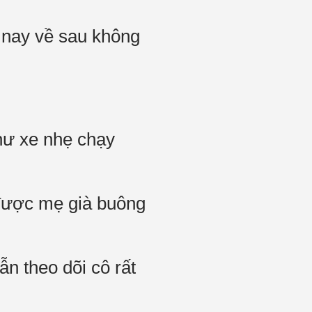
ừ nay về sau không
như xe nhẹ chạy
 được mẹ già buông
n theo dõi cô rất