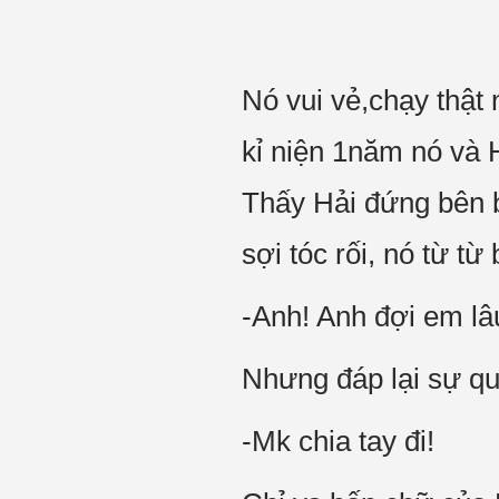
Nó vui vẻ,chạy thật 
kỉ niện 1năm nó và 
Thấy Hải đứng bên bờ
sợi tóc rối, nó từ từ
-Anh! Anh đợi em l
Nhưng đáp lại sự qu
-Mk chia tay đi!