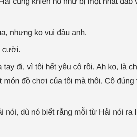
Hải cũng khiến nó như bị một nhát dao v
a, nhưng ko vui đâu anh.
 cười.
 tay đi, vì tôi hết yêu cô rồi. Ah ko, là
 món đồ chơi của tôi mà thôi. Cô đúng t
 nói, dù nó biết rằng mỗi từ Hải nói ra