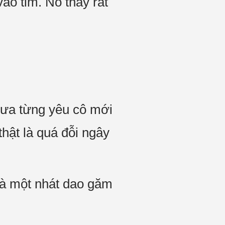
ào tim. Nó thấy rất
 chưa từng yêu cô mới
hật là quá đỗi ngây
 là một nhát dao găm