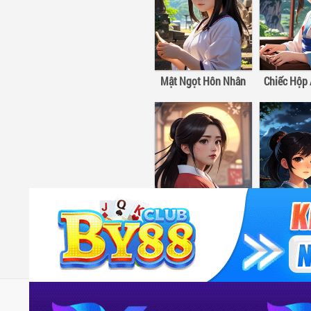
Mật Ngọt Hôn Nhân
Chiếc Hộp 
Công Tắc Tình Yêu
Truyenyy
- Khám phá Truyenyy.mobi – trang đọc truyện o
kho truyện tiên hiệp, đô thị, dị giới, sắc hiệp cập nhật nhanh