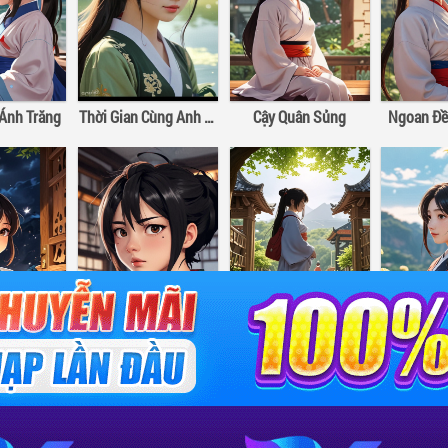
Ánh Trăng
Thời Gian Cùng Anh Vừa Hay Đúng Lúc
Cậy Quân Sủng
Ngoan Đề
Bóc Kẹo – Đa Nhục Bồ Đào Hảo Hảo Hát
Chờ Anh Đến Cùng Gió
Siêu Cấp Cưng Chiều
Đầu Xuân
nline miễn phí với
Chính Sách Bảo Mật
Bách Hợp
Cổ Đại
, giao diện dễ đọc..