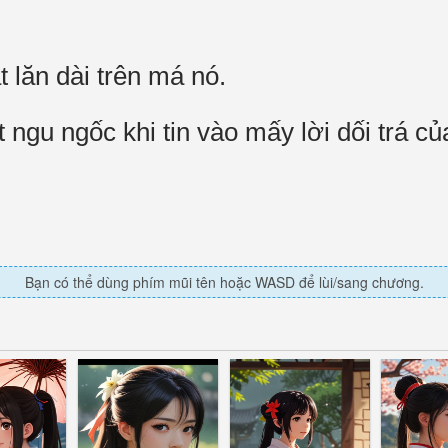
 lăn dài trên má nó.
t ngu ngốc khi tin vào mấy lời dối trá c
Bạn có thể dùng phím mũi tên hoặc WASD để lùi/sang chương.