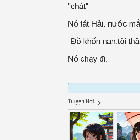
"chát"
Nó tát Hải, nước mắt
-Đồ khốn nạn,tôi thậ
Nó chạy đi.
Truyện Hot