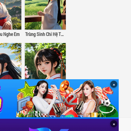
u Nghe Em
Trùng Sinh Chi Hệ Thống Tự Cứu Của Nhân Vật Phản Diện
×
 Tươi Sáng
Đồ Đệ Xuống Núi Vô Địch Thiên Hạ
×
Miễn trừ trách nhiệm
Về chúng tôi
Liên hệ
Tác giả