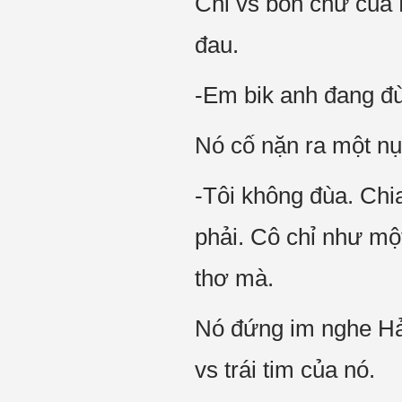
Chỉ vs bốn chữ của 
đau.
-Em bik anh đang đù
Nó cố nặn ra một nụ
-Tôi không đùa. Chia
phải. Cô chỉ như một
thơ mà.
Nó đứng im nghe Hải
vs trái tim của nó.