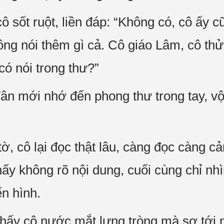
 sốt ruột, liền đáp: “Không có, cô ấy 
ông nói thêm gì cả. Cô giáo Lâm, cô th
có nói trong thư?”
 mới nhớ đến phong thư trong tay, vội
ờ, cô lại đọc thật lâu, càng đọc càng c
ấy không rõ nội dung, cuối cùng chỉ nhì
ến hình.
hấy cô nước mắt lưng tròng mà sợ tới 