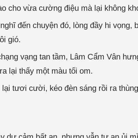
ào cho vừa cường điệu mà lại không kh
nghĩ đến chuyện đó, lòng đầy hi vọng, b
i gió.
i chạng vạng tan tầm, Lâm Cẩm Vân hưn
ra lại thấy một màu tối om.
 lại tươi cười, kéo đèn sáng rồi ra thùn
dậy dự cảm bất an, nhưng vẫn tự an ủi m