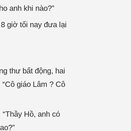
ho anh khi nào?”
 giờ tối nay đưa lại
 thư bất động, hai
ô, “Cô giáo Lâm ? Cô
 “Thầy Hồ, anh có
sao?”