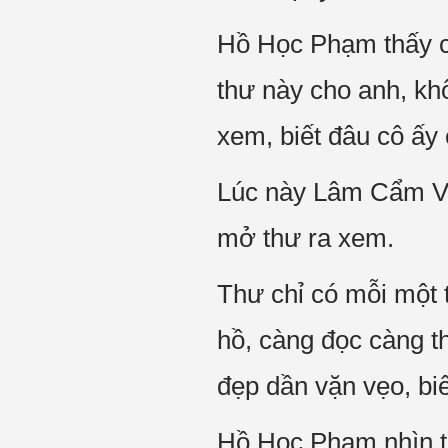
Hồ Học Phạm thấy cô
thư này cho anh, kh
xem, biết đâu cô ấy 
Lúc này Lâm Cẩm Vân
mở thư ra xem.
Thư chỉ có mỗi một t
hồ, càng đọc càng th
đẹp dần vặn vẹo, bi
Hồ Học Phạm nhìn t