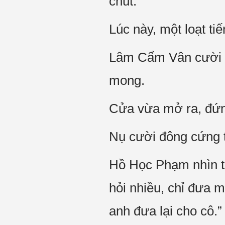
chút.
Lúc này, một loạt ti
Lâm Cẩm Vân cười to
mong.
Cửa vừa mở ra, đứn
Nụ cười đông cứng t
Hồ Học Phạm nhìn th
hỏi nhiều, chỉ đưa 
anh đưa lại cho cô.”