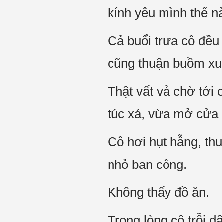
kính yêu mình thế n
Cả buổi trưa cô đều 
cũng thuận buồm xuô
Thật vất vả chờ tớ
túc xá, vừa mở cửa 
Cô hơi hụt hẫng, thu
nhỏ ban công.
Không thấy đồ ăn.
Trong lòng cô trỗi 