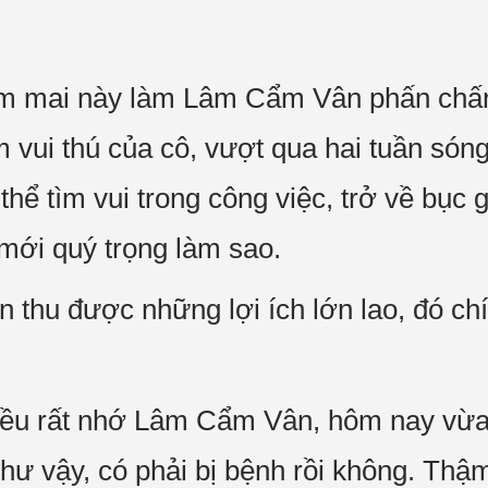
m mai này làm Lâm Cẩm Vân phấn chấn
m vui thú của cô, vượt qua hai tuần són
thể tìm vui trong công việc, trở về bục 
mới quý trọng làm sao.
n thu được những lợi ích lớn lao, đó ch
đều rất nhớ Lâm Cẩm Vân, hôm nay vừa l
 như vậy, có phải bị bệnh rồi không. Th