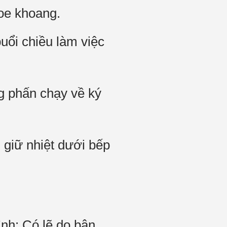
oe khoang.
uổi chiều làm việc
g phấn chạy về ký
g giữ nhiệt dưới bếp
ình: Có lẽ do bận