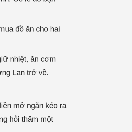
mua đồ ăn cho hai
iữ nhiệt, ăn cơm
ng Lan trở về.
 liền mở ngăn kéo ra
ơng hỏi thăm một