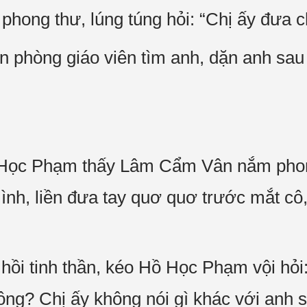
ong thư, lúng túng hỏi: “Chị ấy đưa c
 phòng giáo viên tìm anh, dặn anh sau 8
Học Phạm thấy Lâm Cẩm Vân nắm phong
mình, liền đưa tay quơ quơ trước mắt c
i tinh thần, kéo Hồ Học Phạm vội hỏi:
hông? Chị ấy không nói gì khác với anh 