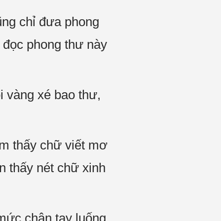
cũng chỉ đưa phong
ử đọc phong thư này
 vàng xé bao thư,
ảm thấy chữ viết mơ
n thấy nét chữ xinh
mức chân tay luống