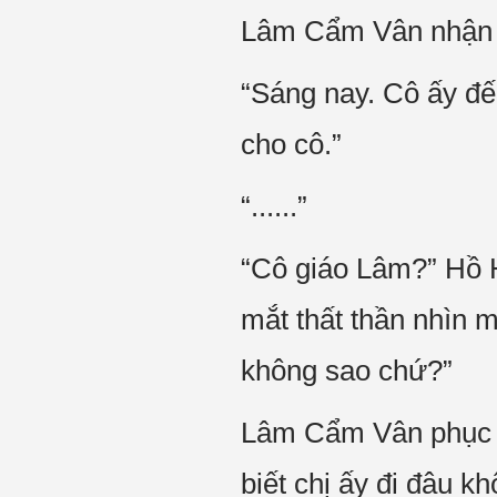
Lâm Cẩm Vân nhận ph
“Sáng nay. Cô ấy đến
cho cô.”
“......”
“Cô giáo Lâm?” Hồ 
mắt thất thần nhìn 
không sao chứ?”
Lâm Cẩm Vân phục hồ
biết chị ấy đi đâu k