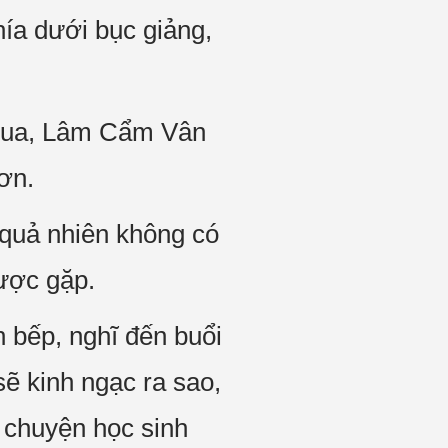
hía dưới bục giảng,
 qua, Lâm Cẩm Vân
ơn.
n quả nhiên không có
ược gặp.
h bếp, nghĩ đến buổi
sẽ kinh ngạc ra sao,
ại chuyện học sinh