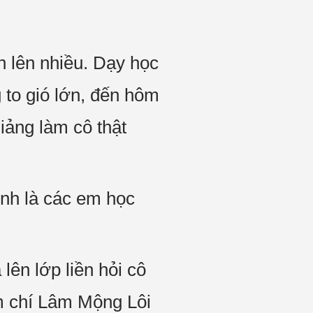
 lên nhiều. Dạy học
g to gió lớn, đến hôm
giảng làm cô thật
ính là các em học
ên lớp liền hỏi cô
ậm chí Lâm Mộng Lôi