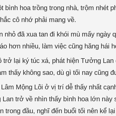
 bình hoa trồng trong nhà, trộm nhét p
 nhắc cô nhớ phải mang về.
ọn nhỏ đã xua tan đi khói mù mấy ngày
táo hơn nhiều, làm việc cũng hăng hái h
 trở lại ký túc xá, phát hiện Tưởng La
m thấy không sao, dù gì tối nay cũng đ
 Lâm Mộng Lôi ở vị trí dễ thấy nhất cạn
Lan trở về nhìn thấy bình hoa lớn này 
ản trong đầu, nghĩ đến buổi tối nên kể l