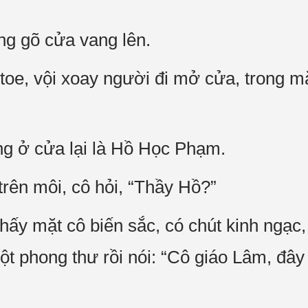
ếng gõ cửa vang lên.
e, vội xoay người đi mở cửa, trong mắ
g ở cửa lại là Hồ Học Phạm.
rên môi, cô hỏi, “Thầy Hồ?”
ấy mặt cô biến sắc, có chút kinh ngạc
một phong thư rồi nói: “Cô giáo Lâm, đâ