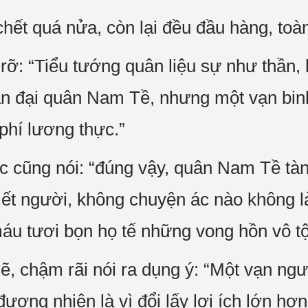
ết quá nửa, còn lại đều đầu hàng, toà
: “Tiểu tướng quân liệu sự như thần, hi
vạn đại quân Nam Tề, nhưng một vạn bi
g phí lương thực.”
 cũng nói: “đúng vậy, quân Nam Tề tàn
iết người, không chuyện ác nào không l
máu tươi bọn họ tế những vong hồn vô tộ
, chậm rãi nói ra dụng ý: “Một vạn ngư
đương nhiên là vì đổi lấy lợi ích lớn hơ