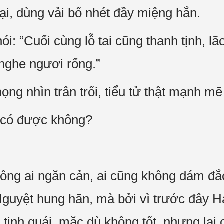
ại, dùng vải bố nhét đầy miệng hắn.
ói: “Cuối cùng lỗ tai cũng thanh tịnh, lã
 nghe ngươi rống.”
ng nhìn trân trối, tiểu tử thật mạnh mẽ
 có được không?
hông ai ngăn cản, ai cũng không dám đắ
Nguyệt hung hãn, mà bởi vì trước đây 
t tinh quái, mặc dù không tốt, nhưng lạ