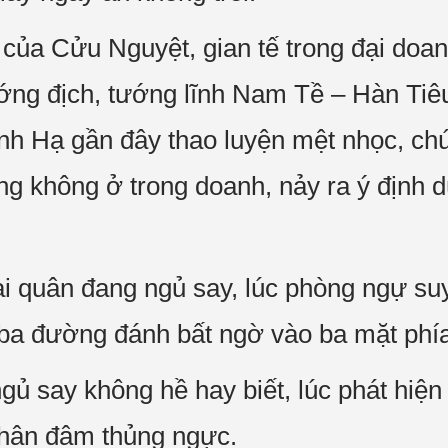
 của Cửu Nguyệt, gian tế trong đại doa
ướng địch, tướng lĩnh Nam Tề – Hàn Tiê
nh Hạ gần đây thao luyện mệt nhọc, ch
g không ở trong doanh, nảy ra ý định d
i quân đang ngủ say, lúc phòng ngự su
 ba đường đánh bất ngờ vào ba mặt phí
ủ say không hề hay biết, lúc phát hiện 
nhân đâm thủng ngực.