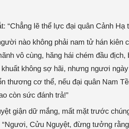
: “Chẳng lẽ thể lực đại quân Cảnh Hạ t
gười nào không phải nam tử hán kiên c
ãnh vô cùng, hăng hái chém đầu địch, b
t khuất không sợ hãi, nhưng ngươi ngà
ổn thương cơ thể, nếu đại quân Nam Tề
ao còn sức đánh trả!”
yệt giận dữ mắng, mất mặt trước chúng
 “Ngươi, Cửu Nguyệt, đừng tưởng rằng 