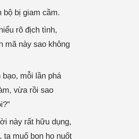
n bộ bị giam cầm.
ểu rõ địch tình,
nh mã này sao không
 bạo, mỗi lần phá
àm, vừa rồi sao
i?”
ời này rất hữu dụng,
n, ta muố bọn họ nuốt