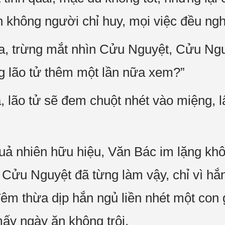
n không người chỉ huy, mọi việc đều ngh
a, trừng mắt nhìn Cửu Nguyệt, Cửu Nguy
ng lão tử thêm một lần nữa xem?”
, lão tử sẽ đem chuột nhét vào miệng, l
quả nhiên hữu hiệu, Văn Bác im lặng kh
t Cửu Nguyệt đã từng làm vậy, chỉ vì hắn
đêm thừa dịp hắn ngủ liền nhét một con 
mấy ngày ăn không trôi.