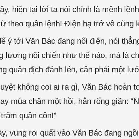
y, hiện tại lời ta nói chính là mệnh lệnh
xữ theo quân lệnh! Điện hạ trở về cũng k
ý tới Văn Bác đang nổi điên, nói thẳng:
g lượng nội chiến như thế nào, mà là c
g quân địch đánh lén, cần phải một lưới
yệt không coi ai ra gì, Văn Bác hoàn to
tay múa chân một hồi, hắn rống giận: “
 trăm quân côn!”
, vung roi quất vào Văn Bác đang ngồi t