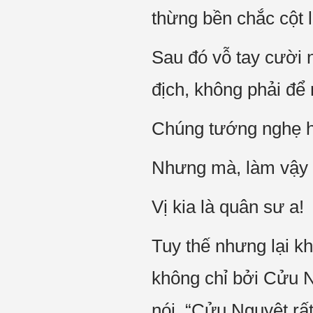
thừng bền chắc cột l
Sau đó vỗ tay cười n
địch, không phải để
Chúng tướng nghẹ họ
Nhưng mà, làm vậy
Vị kia là quân sư a!
Tuy thế nhưng lại k
không chỉ bởi Cửu 
nói, “Cửu Nguyệt rấ