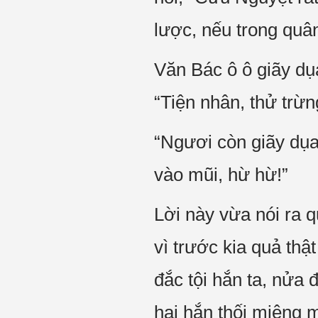
lược, nếu trong quâ
Văn Bác ô ô giãy dụ
“Tiện nhân, thử trừ
“Ngươi còn giãy dụa
vào mũi, hừ hừ!”
Lời này vừa nói ra 
vì trước kia quả thậ
đắc tội hắn ta, nửa 
hại hắn thối miệng 