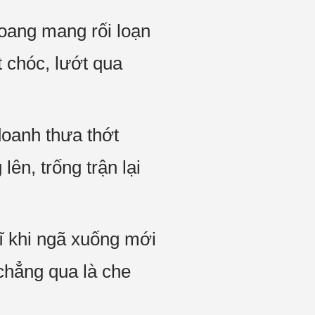
hoang mang rối loạn
 chóc, lướt qua
doanh thưa thớt
ên, trống trận lại
ĩ khi ngã xuống mới
 chẳng qua là che