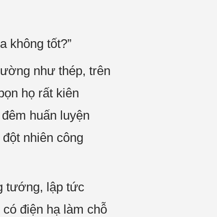
a không tốt?”
ường như thép, trên
ọn họ rất kiên
y đêm huấn luyện
 đột nhiên công
 tướng, lập tức
có điện hạ làm chỗ