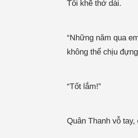
Tôi khẽ thở dài.
“Những năm qua em s
không thể chịu đựng
“Tốt lắm!”
Quân Thanh vỗ tay, 