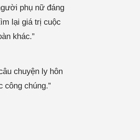
người phụ nữ đáng
m lại giá trị cuộc
toàn khác.”
câu chuyện ly hôn
ước công chúng.”