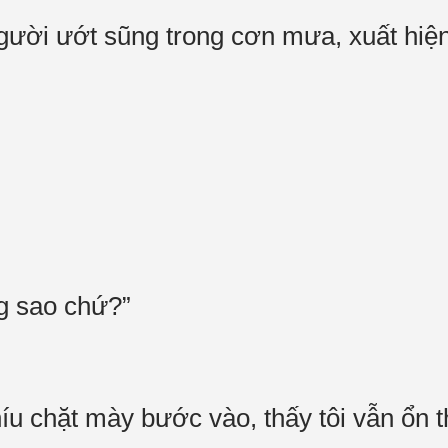
gười ướt sũng trong cơn mưa, xuất hiệ
ng sao chứ?”
u chặt mày bước vào, thấy tôi vẫn ổn t