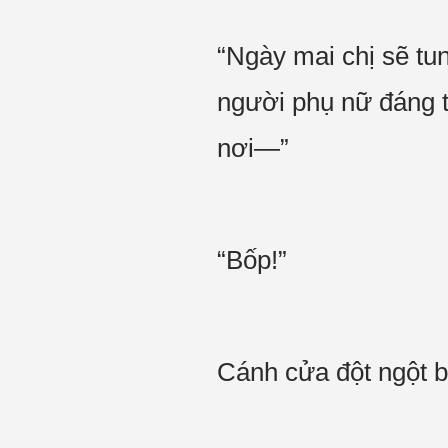
“Ngày mai chị sẽ tun
người phụ nữ đáng t
nơi—”
“Bốp!”
Cánh cửa đột ngột 