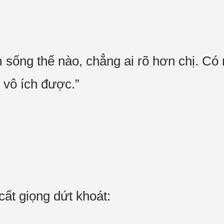
ống thế nào, chẳng ai rõ hơn chị. Có
 vô ích được.”
cất giọng dứt khoát: