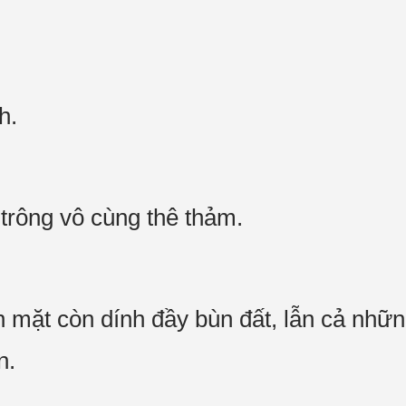
nh.
trông vô cùng thê thảm.
 mặt còn dính đầy bùn đất, lẫn cả nhữn
n.