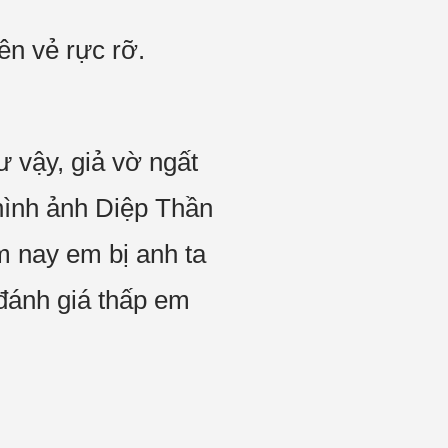
ên vẻ rực rỡ.
 vậy, giả vờ ngất
 hình ảnh Diệp Thần
m nay em bị anh ta
 đánh giá thấp em