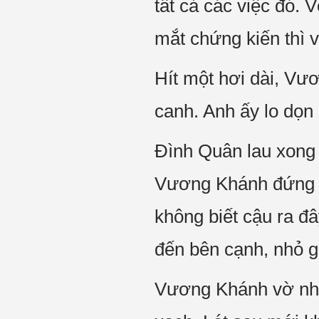
tất cả các việc đó. 
mắt chứng kiến thì 
Hít một hơi dài, Vư
canh. Anh ấy lo dọn
Đình Quân lau xong 
Vương Khánh đứng đ
không biết cậu ra đâ
đến bên cạnh, nhỏ gi
Vương Khánh vờ như 