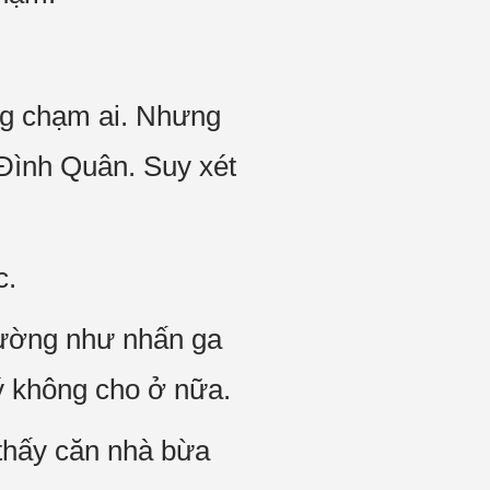
ng chạm ai. Nhưng
 Đình Quân. Suy xét
c.
 dường như nhấn ga
 ý không cho ở nữa.
 thấy căn nhà bừa