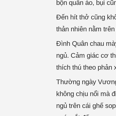
bộn quần áo, bụi cũ
Đến hít thở cũng kh
thản nhiên nằm trên
Đình Quân chau mày
ngủ. Cảm giác cơ t
thích thú theo phản 
Thường ngày Vương K
không chịu nổi mà đ
ngủ trên cái ghế so