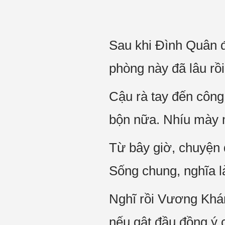
Sau khi Đình Quân đ
phòng này đã lâu rồ
Cậu rà tay đến công
bộn nữa. Nhíu mày 
Từ bây giờ, chuyện 
Sống chung, nghĩa l
Nghĩ rồi Vương Khán
nếu gật đầu đồng ý c