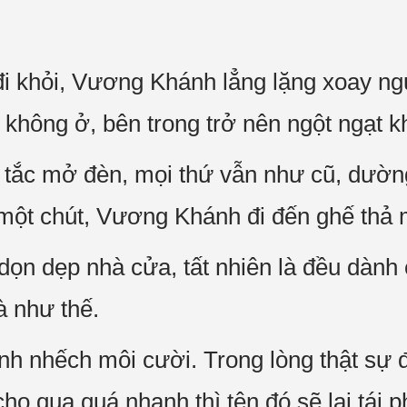
i khỏi, Vương Khánh lẳng lặng xoay ngư
i không ở, bên trong trở nên ngột ngạt 
 tắc mở đèn, mọi thứ vẫn như cũ, dườn
một chút, Vương Khánh đi đến ghế thả
dọn dẹp nhà cửa, tất nhiên là đều dành
à như thế.
h nhếch môi cười. Trong lòng thật sự 
ho qua quá nhanh thì tên đó sẽ lại tái 