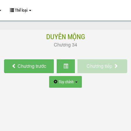
Thể loại
DUYÊN MỘNG
Chương 34
Chương
trước
Chương
tiếp
Tùy chỉnh