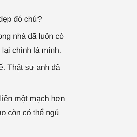
 dẹp đó chứ?
ong nhà đã luôn có
lại chính là mình.
ế. Thật sự anh đã
 liền một mạch hơn
ao còn có thể ngủ