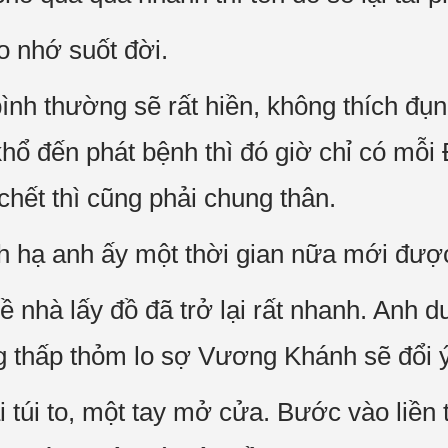
o nhớ suốt đời.
nh thường sẽ rất hiền, không thích đụ
khổ đến phát bệnh thì đó giờ chỉ có mỗi
chết thì cũng phải chung thân.
nh hạ anh ấy một thời gian nữa mới đượ
ề nhà lấy đồ đã trở lại rất nhanh. Anh
òng thấp thỏm lo sợ Vương Khánh sẽ đổi
i túi to, một tay mở cửa. Bước vào liền