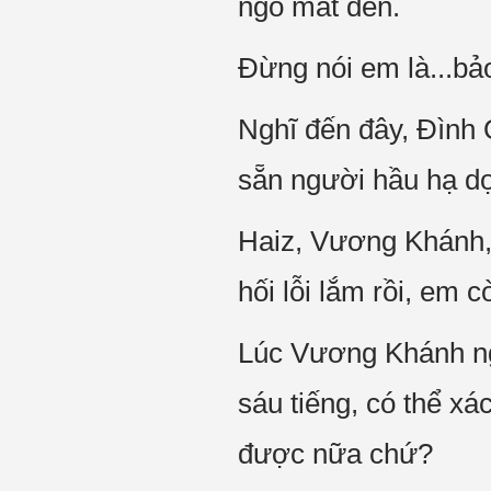
ngó mắt đến.
Đừng nói em là...b
Nghĩ đến đây, Đình 
sẵn người hầu hạ dọn
Haiz, Vương Khánh, 
hối lỗi lắm rồi, em 
Lúc Vương Khánh ngủ
sáu tiếng, có thể xá
được nữa chứ?