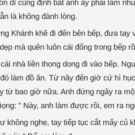
Vốn dĩ cũng định bắt anh ấy phải làm như
vẫn là không đành lòng.
ơng Khánh khẽ đi đến bên bếp, đưa tay 
 dẹp mà quên luôn cái đống trong bếp rồ
cái nhà liền thong dong đi vào bếp. Ng
ó làm đồ ăn. Từ nãy đến giờ cứ hì hụ
y từ bao giờ nữa. Anh đứng ngây ra một
ọng: " Này, anh làm được rồi, em ra ngo
không nghe, tay tiếp tục cắt mấy củ k