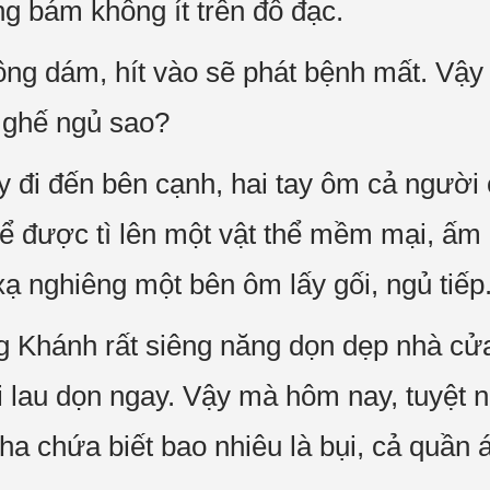
ng bám không ít trên đồ đạc.
ông dám, hít vào sẽ phát bệnh mất. Vậ
 ghế ngủ sao?
 đi đến bên cạnh, hai tay ôm cả người
hể được tì lên một vật thể mềm mại, ấ
xạ nghiêng một bên ôm lấy gối, ngủ tiếp
hánh rất siêng năng dọn dẹp nhà cửa.
i lau dọn ngay. Vậy mà hôm nay, tuyệt 
pha chứa biết bao nhiêu là bụi, cả quần