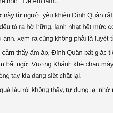
ẽ nói: " Để em làm.."
 này từ người yêu khiến Đình Quân rất 
ều tỏ ra hờ hững, lạnh nhạt hết mức có
anh, xem ra cũng không phải là tuyệt t
 cảm thấy ấm áp, Đình Quân bất giác ti
ôm bất ngờ, Vương Khánh khẽ chau mày
ng tay kia đang siết chặt lại.
uá lâu rồi không thấy, tự dưng lại nhớ 