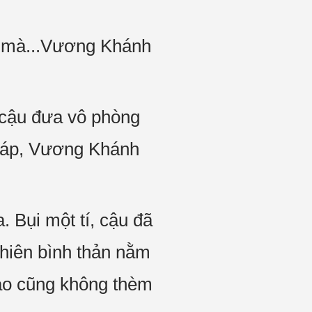
y mà...Vương Khánh
 cậu đưa vô phòng
m áp, Vương Khánh
.
 Bụi một tí, cậu đã
nhiên bình thản nằm
 áo cũng không thèm