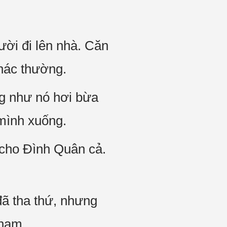
ời đi lên nhà. Căn
khác thường.
g như nó hơi bừa
 mình xuống.
 cho Đình Quân cả.
đã tha thứ, nhưng
phạm.