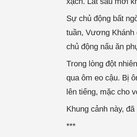
xạch. Lát sau mới kh
Sự chủ động bất ngờ
tuần, Vương Khánh đ
chủ động nấu ăn phụ 
Trong lòng đột nhiên
qua ôm eo cậu. Bị 
lên tiếng, mặc cho vò
Khung cảnh này, đã q
***