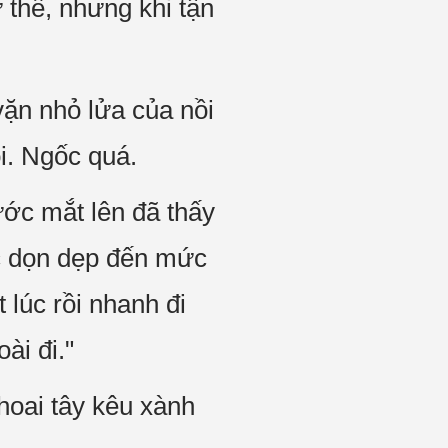
 thế, nhưng khi tận
vặn nhỏ lửa của nồi
i. Ngốc quá.
ước mắt lên đã thấy
c dọn dẹp đến mức
 lúc rồi nhanh đi
ài đi."
hoai tây kêu xành