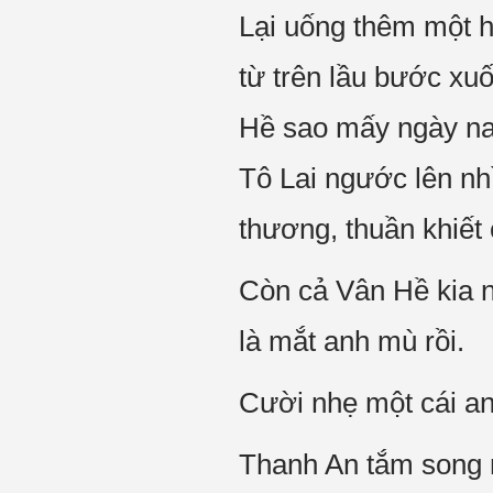
Lại uống thêm một h
từ trên lầu bước xu
Hề sao mấy ngày nay 
Tô Lai ngước lên nh
thương, thuần khiết 
Còn cả Vân Hề kia n
là mắt anh mù rồi.
Cười nhẹ một cái an
Thanh An tắm song n