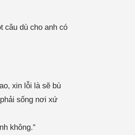
t câu dù cho anh có
o, xin lỗi là sẽ bù
 phải sống nơi xứ
anh không.”