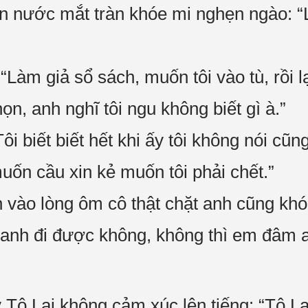
n nước mắt tràn khóe mi nghẹn ngào: “
Làm giả sổ sách, muốn tôi vào tù, rồi l
họn, anh nghĩ tôi ngu không biết gì à.”
ôi biết biết hết khi ấy tôi không nói cũ
muốn cầu xin kẻ muốn tôi phải chết.”
 vào lòng ôm cô thật chặt anh cũng kh
anh đi được không, không thì em đâm a
Tô Lai không cảm xúc lên tiếng: “Tô La