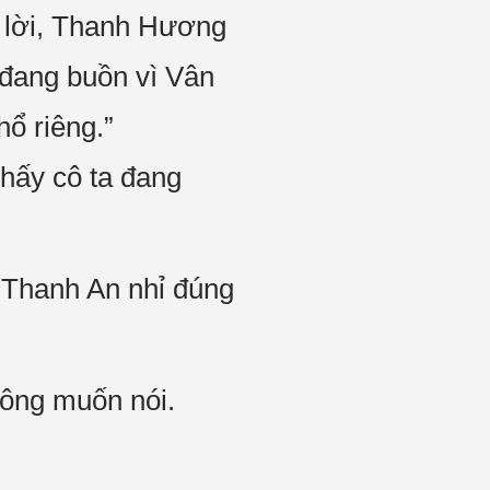
ả lời, Thanh Hương
 đang buồn vì Vân
hổ riêng.”
hấy cô ta đang
n Thanh An nhỉ đúng
hông muốn nói.