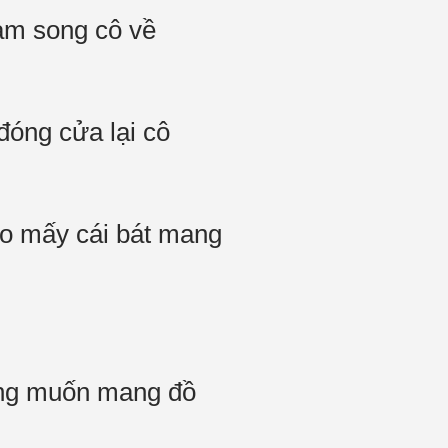
àm song cô về
đóng cửa lại cô
eo mấy cái bát mang
đang muốn mang đồ