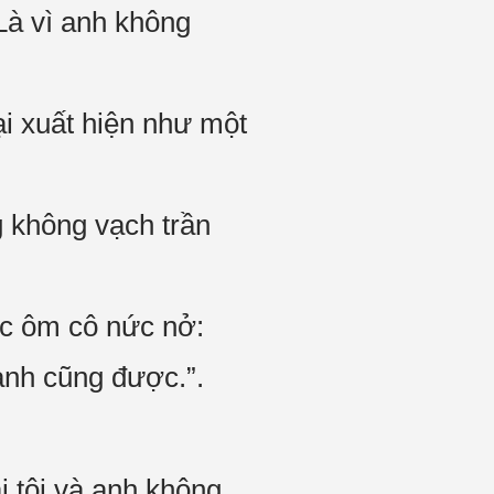
Là vì anh không
ại xuất hiện như một
ng không vạch trần
óc ôm cô nức nở:
nh cũng được.”.
i tôi và anh không