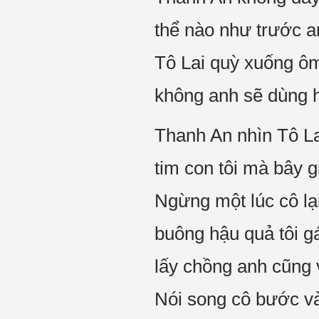
thể nào như trước an
Tô Lai quỳ xuống ôm
không anh sẽ dùng 
Thanh An nhìn Tô Lai
tim con tôi mà bây giờ
Ngừng một lúc cô lại
buông hậu quả tôi gá
lấy chồng anh cũng 
Nói song cô bước v