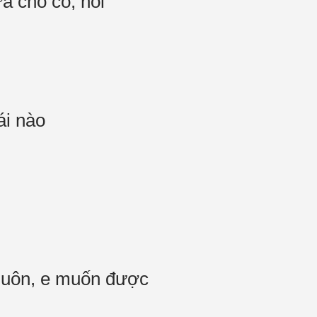
a cho cô, nói
ái nào
 luôn, e muốn được