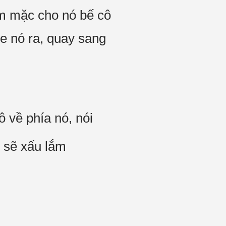
im mặc cho nó bế cô
xe nó ra, quay sang
 về phía nó, nói
, sẽ xấu lắm