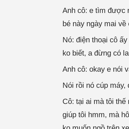
Anh cô: e tìm được r
bé này ngày mai về c
Nó: điện thoại cô ấy 
ko biết, a đừng có l
Anh cô: okay e nói v
Nói rồi nó cúp máy, 
Cô: tại ai mà tôi thế
giúp tôi hmm, mà hôm
ko muốn ngồ trên xe