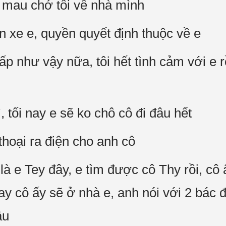
, mau chở tôi về nhà mình
n xe e, quyền quyết định thuộc về e
p như vậy nữa, tôi hết tình cảm với e r
, tối nay e sẽ ko chô cô đi đâu hết
thoại ra điện cho anh cô
là e Tey đây, e tìm được cô Thy rồi, cô 
nay cô ấy sẽ ở nhà e, anh nói với 2 bác 
âu