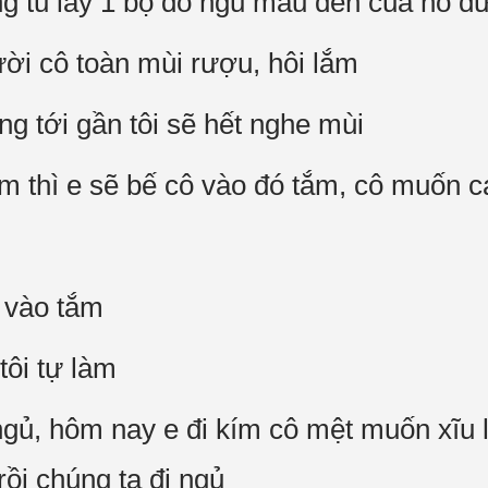
g tủ lấy 1 bộ đồ ngủ màu đen của nó đư
ười cô toàn mùi rượu, hôi lắm
ừng tới gần tôi sẽ hết nghe mùi
ắm thì e sẽ bế cô vào đó tắm, cô muốn c
ô vào tắm
tôi tự làm
ngủ, hôm nay e đi kím cô mệt muốn xĩu
rồi chúng ta đi ngủ