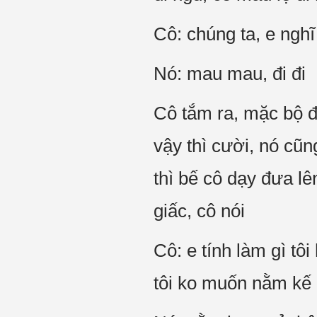
Cô: chúng ta, e nghĩ
Nó: mau mau, đi đi
Cô tắm ra, mặc bộ đồ
vậy thì cười, nó cũn
thì bế cô dạy đưa l
giấc, cô nói
Cô: e tính làm gì tôi
tôi ko muốn nằm kế 