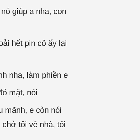
 nó giúp a nha, con
ải hết pin cô ấy lại
anh nha, làm phiền e
đỏ mặt, nói
ều mãnh, e còn nói
chở tôi về nhà, tôi