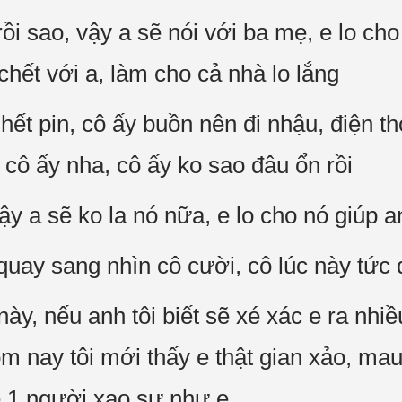
ồi sao, vậy a sẽ nói với ba mẹ, e lo cho
hết với a, làm cho cả nhà lo lắng
hết pin, cô ấy buồn nên đi nhậu, điện tho
a cô ấy nha, cô ấy ko sao đâu ổn rồi
ậy a sẽ ko la nó nữa, e lo cho nó giúp 
quay sang nhìn cô cười, cô lúc này tức 
 này, nếu anh tôi biết sẽ xé xác e ra nhi
 nay tôi mới thấy e thật gian xảo, mau 
 1 người xạo sự như e