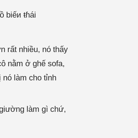
ồ biếи ŧɦái
n rất nhiều, nó thấy
 cô nằm ở ghế sofa,
 nó làm cho tỉnh
n giường làm gì chứ,