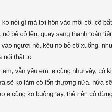
 ko nói gì mà tới hôn vào môi cô, cô bấ
, nó bế cô lên, quay sang thanh toán ti
ỗ vào người nó, kêu nó bỏ cô xuống, nh
 nói thật to
 em, vẫn yêu em, e cũng như vậy, cô ki
a sẽ ko làm cô tổn thương nữa, hứa sẽ
nào e cũng ko buông tay, thế nên cô đừn