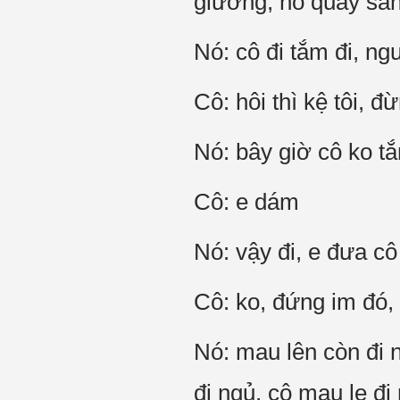
giường, nó quay san
Nó: cô đi tắm đi, ng
Cô: hôi thì kệ tôi, đ
Nó: bây giờ cô ko t
Cô: e dám
Nó: vậy đi, e đưa c
Cô: ko, đứng im đó, 
Nó: mau lên còn đi 
đi ngủ, cô mau lẹ đi 