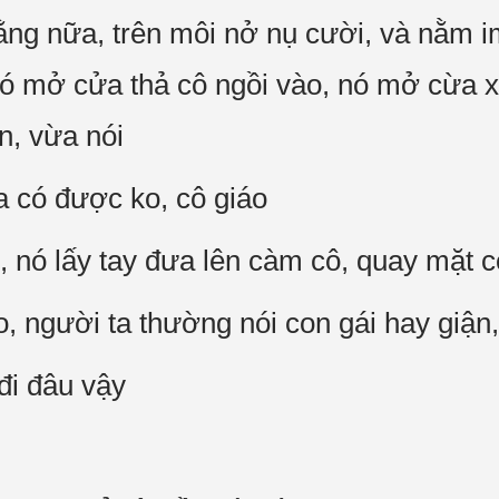
ằng nữa, trên môi nở nụ cười, và nằm 
e nó mở cửa thả cô ngồi vào, nó mở cừa 
n, vừa nói
a có được ko, cô giáo
 nó lấy tay đưa lên càm cô, quay mặt cô
o, người ta thường nói con gái hay giận
 đi đâu vậy