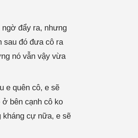
t ngờ đẩy ra, nhưng
ền sau đó đưa cô ra
ưng nó vẫn vậy vừa
u e quên cô, e sẽ
 ở bên cạnh cô ko
g kháng cự nữa, e sẽ