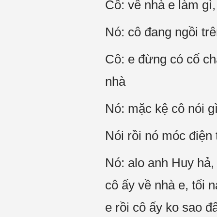
Cô: về nhà e làm gì
Nó: cô đang ngồi trê
Cô: e đừng có cố chấ
nhà
Nó: mặc kệ cô nói gì
Nói rồi nó móc điện 
Nó: alo anh Huy hả, 
cô ấy về nhà e, tối 
e rồi cô ấy ko sao đ