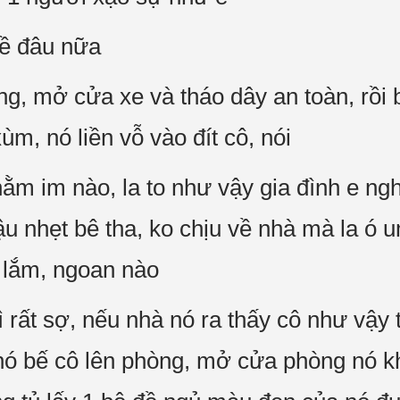
về đâu nữa
g, mở cửa xe và tháo dây an toàn, rồi b
xùm, nó liền vỗ vào đít cô, nói
nằm im nào, la to như vậy gia đình e ng
ậu nhẹt bê tha, ko chịu về nhà mà la ó 
o lắm, ngoan nào
 rất sợ, nếu nhà nó ra thấy cô như vậy 
nó bế cô lên phòng, mở cửa phòng nó kh