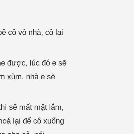
ế cô vô nhà, cô lại
he được, lúc đó e sẽ
um xùm, nhà e sẽ
thì sẽ mất mặt lắm,
oá lại để cô xuống