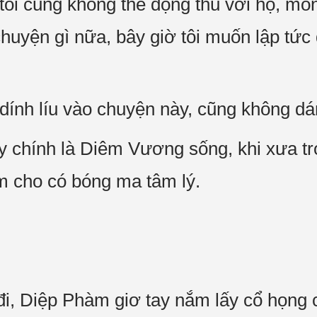
tôi cũng không thể động thủ với họ, m
huyện gì nữa, bây giờ tôi muốn lập tứ
ính líu vào chuyện này, cũng không dá
 chính là Diêm Vương sống, khi xưa tr
àm cho có bóng ma tâm lý.
 đi, Diệp Phàm giơ tay nắm lấy cổ họn