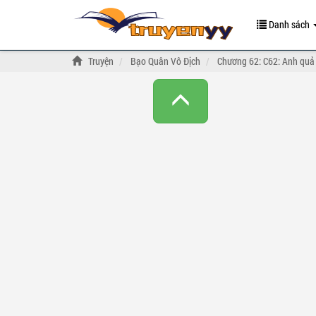
Danh sách
Truyện
Bạo Quân Vô Địch
Chương 62: C62: Anh quả t