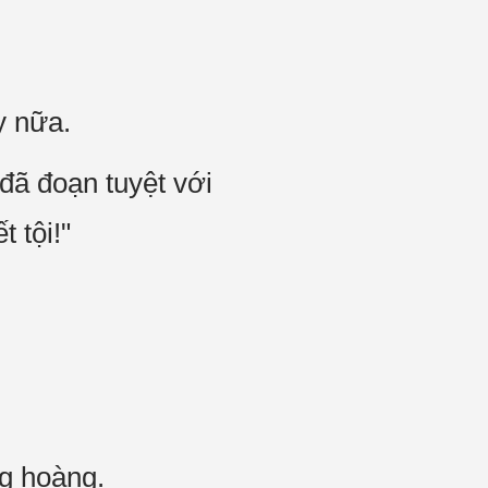
y nữa.
đã đoạn tuyệt với
 tội!"
g hoàng.