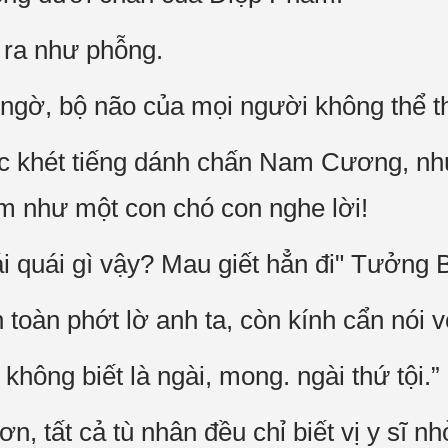
 ra như phỗng.
 ngờ, bộ não của mọi người không thể t
ác khét tiếng dánh chấn Nam Cương, nh
m như một con chó con nghe lời!
i quái gì vậy? Mau giết hẳn đi" Tưởng 
oàn phớt lờ anh ta, còn kính cẩn nói 
không biết là ngài, mong. ngài thứ tội.”
n, tất cả tù nhân đều chỉ biết vị y sĩ nh