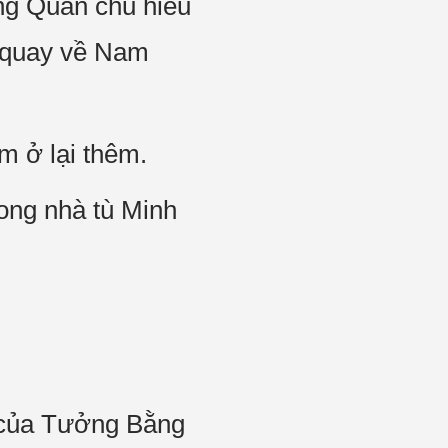
ong Quân chủ hiểu
c quay về Nam
m ở lại thêm.
ong nhà tù Minh
g của Tưởng Bằng