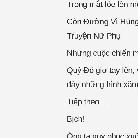
Trong mắt lóe lên mộ
Còn Đường Vĩ Hùng 
Truyện Nữ Phụ
Nhưng cuộc chiến m
Quỷ Đồ giơ tay lên,
đầy những hình xăm
Tiếp theo....
Bịch!
Ông ta quỳ phục xu