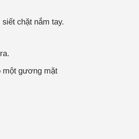
iết chặt nắm tay.
ra.
lộ một gương mặt