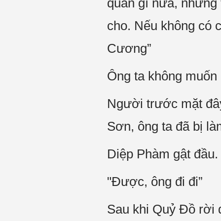
quan gì nữa, nhưng 
cho. Nếu không có c
Cương”
Ông ta không muốn d
Người trước mặt đây
Sơn, ông ta đã bị l
Diệp Phàm gật đầu.
"Được, ông đi đi”
Sau khi Quỷ Đồ rời