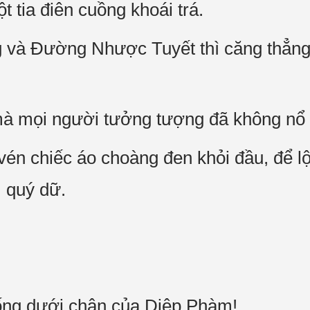
t tia điên cuồng khoái trá.
và Đường Nhược Tuyết thì căng thẳng s
à mọi người tưởng tượng đã không nổ 
 vén chiếc áo choàng đen khỏi đầu, để 
 quý dữ.
ống dưới chân của Diệp Phàm!