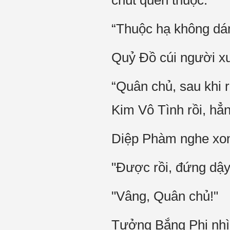
chút quen thuộc.
“Thuộc hạ không dá
Quỷ Đồ cúi người xu
“Quân chủ, sau khi r
Kim Vô Tình rồi, hẳ
Diệp Phàm nghe xon
"Được rồi, đứng dậy
"Vâng, Quân chủ!"
Tưởng Bắng Phi nhì