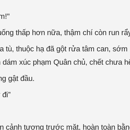
m!"
ống thấp hơn nữa, thậm chí còn run rẩ
a tù, thuộc hạ đã gột rửa tâm can, sớm 
n dám xúc phạm Quân chủ, chết chưa hết
g gật đầu.
 đi”
n cảnh tượng trước mặt, hoàn toàn bằn