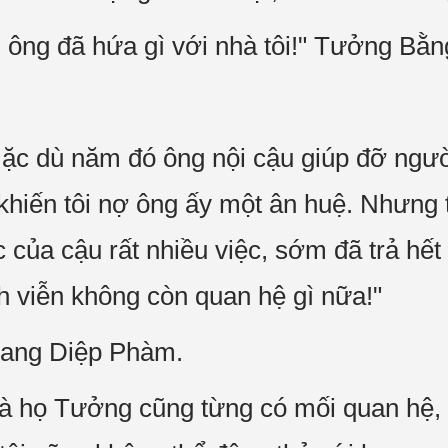
ông đã hứa gì với nhà tôi!" Tưởng Bằng
c dù năm đó ông nội cậu giúp đỡ người 
khiến tôi nợ ông ấy một ân huệ. Nhưng 
ộc của cậu rất nhiều việc, sớm đã trả hết
nh viễn không còn quan hệ gì nữa!"
 sang Diệp Phàm.
hà họ Tưởng cũng từng có mối quan hệ, 