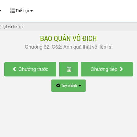
Thể loại
hật vô liêm sỉ
BẠO QUÂN VÔ ĐỊCH
Chương 62: C62: Anh quả thật vô liêm sỉ
Chương
trước
Chương
tiếp
Tùy chỉnh