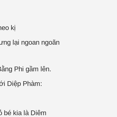
heo kị
ưng lại ngoan ngoãn
Bằng Phi gầm lên.
với Diệp Phàm:
ỏ bé kia là Diêm