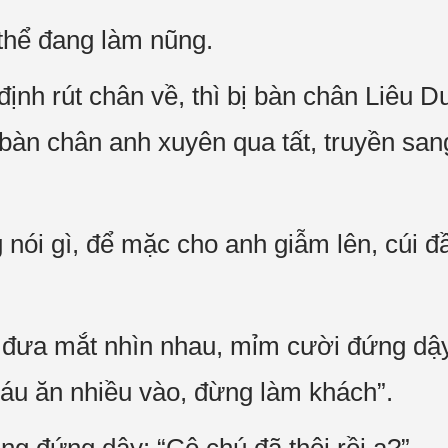
thể đang làm nũng.
nh rút chân về, thì bị bàn chân Liêu Du
bàn chân anh xuyên qua tất, truyền san
nói gì, để mặc cho anh giẫm lên, cúi đầ
 đưa mắt nhìn nhau, mỉm cười đứng dậy
háu ăn nhiều vào, đừng làm khách”.