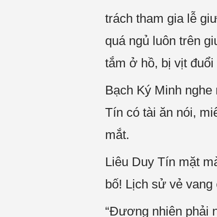
trách tham gia lễ g
quá ngủ luôn trên gi
tắm ở hồ, bị vịt đu
Bạch Ký Minh nghe 
Tín có tài ăn nói, m
mắt.
Liêu Duy Tín mặt mày
bố! Lịch sử vẻ vang
“Đương nhiên phải n