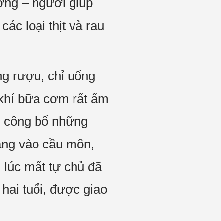
ương – người giúp
các loại thịt và rau
g rượu, chỉ uống
 khí bữa cơm rất ấm
n công bố những
hẳng vào cầu môn,
g lúc mất tự chủ đã
hai tuổi, được giao