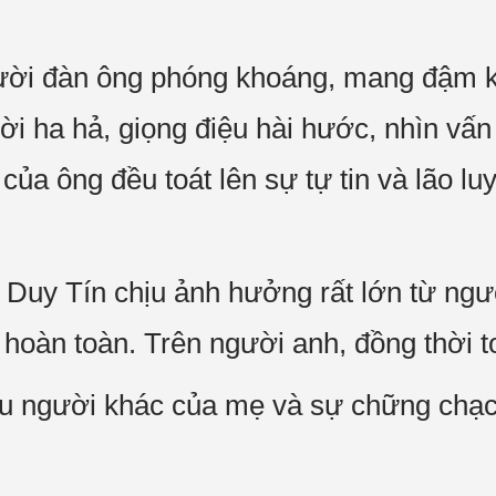
ười đàn ông phóng khoáng, mang đậm k
i ha hả, giọng điệu hài hước, nhìn vấ
của ông đều toát lên sự tự tin và lão l
u Duy Tín chịu ảnh hưởng rất lớn từ ng
 hoàn toàn. Trên người anh, đồng thời to
iểu người khác của mẹ và sự chững chạ