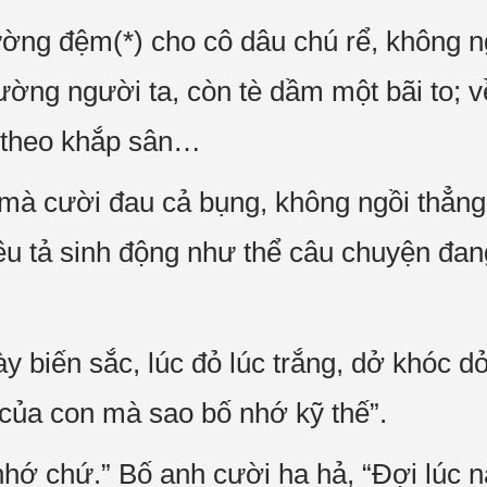
iường đệm(*) cho cô dâu chú rể, không 
ường người ta, còn tè dầm một bãi to; v
ổi theo khắp sân…
mà cười đau cả bụng, không ngồi thẳng
iêu tả sinh động như thể câu chuyện đan
 biến sắc, lúc đỏ lúc trắng, dở khóc dở
 của con mà sao bố nhớ kỹ thế”.
hớ chứ.” Bố anh cười ha hả, “Đợi lúc 