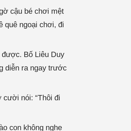
ngờ cậu bé chơi mệt
ề quê ngoại chơi, đi
 được. Bố Liêu Duy
g diễn ra ngay trước
 cười nói: “Thôi đi
nào con không nghe