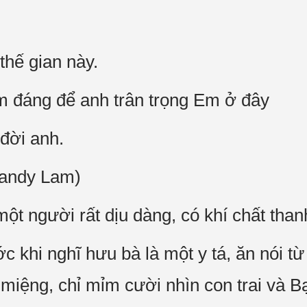
thế gian này.
em đáng để anh trân trọng Em ở đây
 đời anh.
Sandy Lam)
ột người rất dịu dàng, có khí chất than
 khi nghĩ hưu bà là một y tá, ăn nói từ
miệng, chỉ mỉm cười nhìn con trai và 