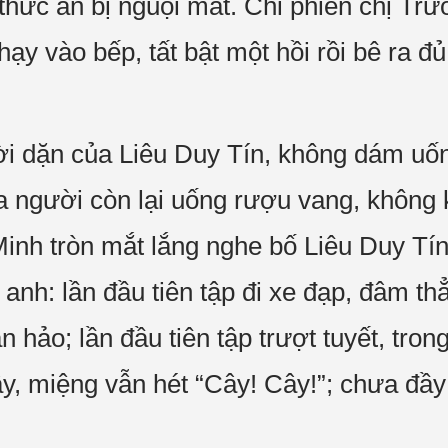
 thức ăn bị nguội mất. Chỉ phiền chị Tr
hạy vào bếp, tất bật một hồi rồi bê ra đủ 
i dặn của Liêu Duy Tín, không dám uốn
 người còn lại uống rượu vang, không
Minh tròn mắt lắng nghe bố Liêu Duy Tí
anh: lần đầu tiên tập đi xe đạp, đâm t
n hảo; lần đầu tiên tập trượt tuyết, tron
y, miệng vẫn hét “Cây! Cây!”; chưa đầy 