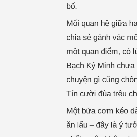
bố.
Mối quan hệ giữa h
chia sẻ gánh vác một
một quan điểm, có lú
Bạch Ký Minh chưa t
chuyện gì cũng chôn 
Tín cười đùa trêu c
Một bữa cơm kéo dài
ăn lẩu – đây là ý tư