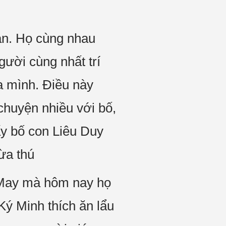
ạn. Họ cùng nhau
gười cùng nhất trí
ủa mình. Điều này
chuyện nhiều với bố,
hấy bố con Liêu Duy
ừa thú
. May mà hôm nay họ
Ký Minh thích ăn lẩu