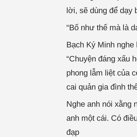
lời, sẽ dùng để dạy 
“Bố như thế mà là dạ
Bạch Ký Minh nghe k
“Chuyện đáng xấu hổ
phong lẫm liệt của c
cai quản gia đình th
Nghe anh nói xằng n
anh một cái. Có điều
đạp