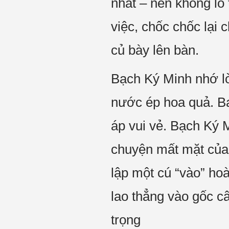
nhất – nên không lo
việc, chốc chốc lại c
củ bày lên bàn.
Bạch Ký Minh nhớ lờ
nước ép hoa quả. Ba
áp vui vẻ. Bạch Ký 
chuyện mất mặt của 
lập một cú “vào” hoà
lao thẳng vào gốc câ
trọng