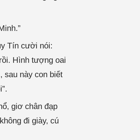
Minh.”
y Tín cười nói:
rồi. Hình tượng oai
, sau này con biết
”.
hổ, giơ chân đạp
không đi giày, cú