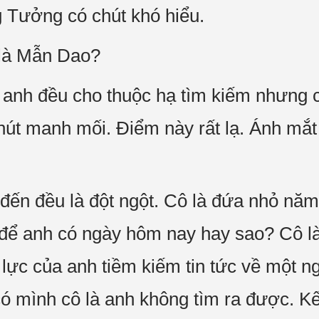
 Tưởng có chút khó hiểu.
 là Mẫn Dao?
i anh đều cho thuộc hạ tìm kiếm nhưng 
hút manh mối. Điểm này rất lạ. Ánh mắ
 đến đều là đột ngột. Cô là đứa nhỏ nă
 để anh có ngày hôm nay hay sao? Cô là 
 lực của anh tiềm kiếm tin tức về một n
có mình cô là anh không tìm ra được. Kế