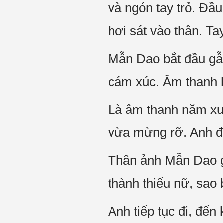
và ngón tay trỏ. Đầ
hơi sát vào thân. T
Mẫn Dao bắt đầu gẫy
cám xúc. Âm thanh 
Là âm thanh năm xưa
vừa mừng rỡ. Anh đứ
Thân ảnh Mẫn Dao g
thành thiếu nữ, sao 
Anh tiếp tục đi, đến