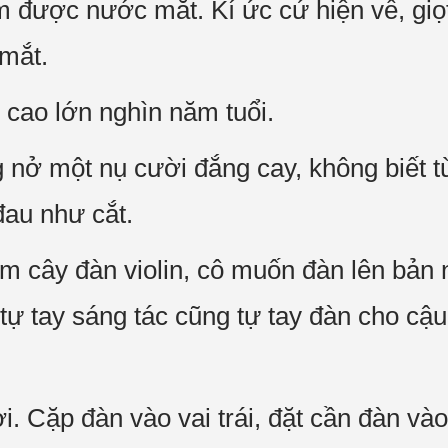
được nước mắt. Kí ức cứ hiện về, giọt
 mắt.
 cao lớn nghìn năm tuổi.
ở một nụ cười đắng cay, không biết từ
đau như cắt.
m cây đàn violin, cô muốn đàn lên bản 
ự tay sáng tác cũng tự tay đàn cho cậu 
. Cặp đàn vào vai trái, đặt cần đàn vào