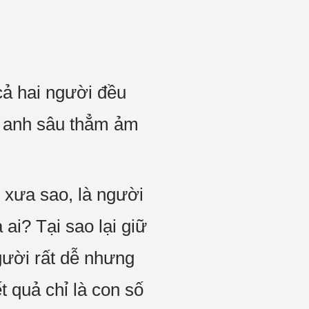
cả hai người đều
t anh sâu thẳm ảm
m xưa sao, là người
ai? Tại sao lại giữ
gười rất dễ nhưng
t quả chỉ là con số