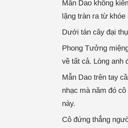
Mẫn Dao không kiềm 
lặng tràn ra từ khóe
Dưới tán cây đại thụ
Phong Tưởng miệng n
về tất cả. Lòng anh 
Mẫn Dao trên tay cầ
nhạc mà năm đó cô t
này.
Cô đứng thẳng người