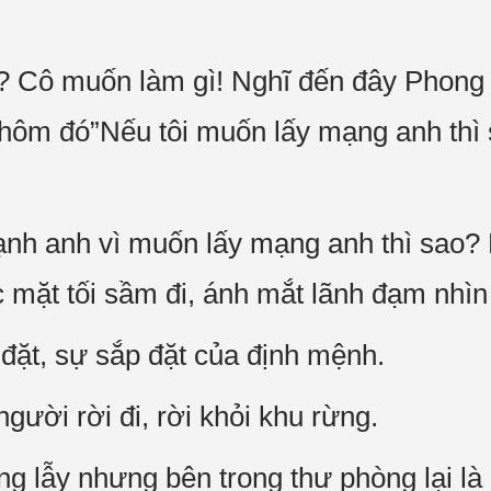
ến? Cô muốn làm gì! Nghĩ đến đây Phon
hôm đó”Nếu tôi muốn lấy mạng anh thì 
cạnh anh vì muốn lấy mạng anh thì sao?
c mặt tối sầm đi, ánh mắt lãnh đạm nhìn
 đặt, sự sắp đặt của định mệnh.
ười rời đi, rời khỏi khu rừng.
ng lẫy nhưng bên trong thư phòng lại l