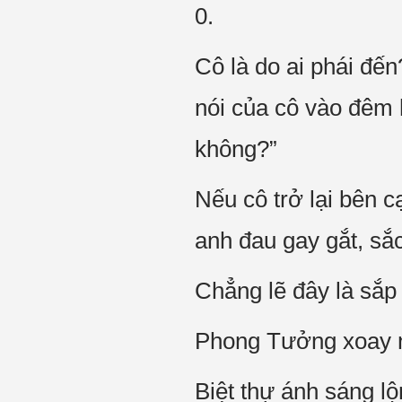
0.
Cô là do ai phái đ
nói của cô vào đêm 
không?”
Nếu cô trở lại bên 
anh đau gay gắt, sắ
Chẳng lẽ đây là sắp
Phong Tưởng xoay ng
Biệt thự ánh sáng lộ