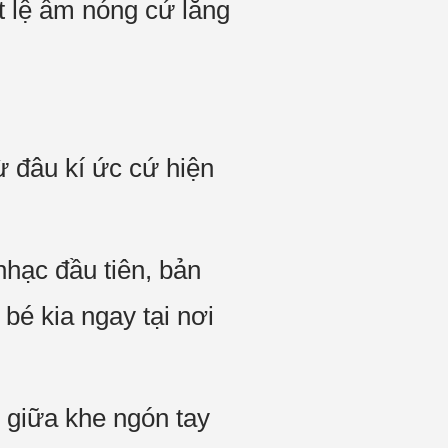
 lệ ấm nóng cứ lẳng
 đâu kí ức cứ hiện
nhạc đầu tiên, bản
bé kia ngay tại nơi
 giữa khe ngón tay