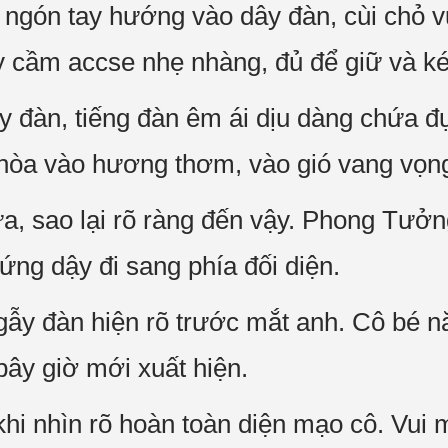
u ngón tay hướng vào dây đàn, cùi chỏ 
ay cầm accse nhẹ nhàng, đủ để giữ và k
 đàn, tiếng đàn êm ái dịu dàng chứa đ
hòa vào hương thơm, vào gió vang vọng
, sao lại rõ ràng đến vậy. Phong Tưởn
ng dậy đi sang phía đối diện.
ẫy đàn hiện rõ trước mắt anh. Cô bé n
bây giờ mới xuất hiện.
 khi nhìn rõ hoàn toàn diện mạo cô. Vui