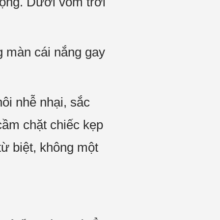
ộng. Dưới vòm trời
g màn cái nắng gay
ôi nhễ nhại, sắc
cầm chặt chiếc kẹp
từ biệt, không một