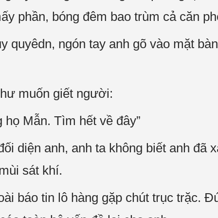
 mấy phần, bóng đêm bao trùm cả căn ph
y quyêdn, ngón tay anh gõ vào mặt bàn
như muốn giết người:
g họ Mẫn. Tìm hết về đây”
ối diện anh, anh ta không biết anh đã x
mùi sát khí.
ài báo tin lô hàng gặp chút trục trặc. 