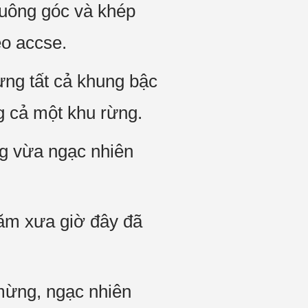
vuông góc và khép
éo accse.
ựng tất cả khung bậc
 cả một khu rừng.
g vừa ngạc nhiên
ăm xưa giờ đây đã
 mừng, ngạc nhiên