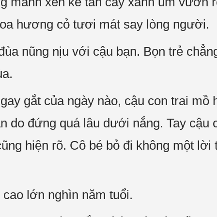
g manh xen kẽ tán cây xanh um vươn r
oa hương cỏ tươi mát say lòng người.
đùa nũng nịu với cậu bạn. Bọn trẻ chẳn
ùa.
gay gắt của ngày nào, cậu con trai mồ h
ẳn do đứng quá lâu dưới nắng. Tay cậu 
cũng hiện rõ. Cô bé bỏ đi không một lời 
 cao lớn nghìn năm tuổi.