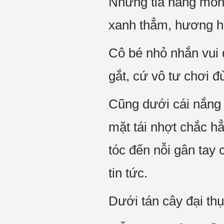
Những tia nắng mỏn
xanh thẳm, hương h
Cô bé nhỏ nhắn vui 
gắt, cứ vô tư chơi đ
Cũng dưới cái nắng 
mặt tái nhợt chắc h
tóc đến nỗi gân tay 
tin tức.
Dưới tán cây đại thụ