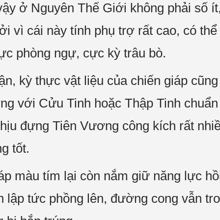
vậy ở Nguyên Thế Giới không phải số ít,
i vì cái này tính phụ trợ rất cao, có thể
lực phòng ngự, cực kỳ trâu bò.
ận, kỳ thực vật liệu của chiến giáp cũn
ng với Cửu Tinh hoặc Thập Tinh chuẩn 
chịu đựng Tiên Vương công kích rất nhiê
g tốt.
áp màu tím lại còn nắm giữ năng lực hồ
ền lập tức phồng lên, đường cong vẫn tr