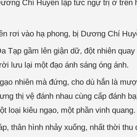
ương Chí Huyền lập tức ngự trị ở trên 
ền rơi vào hạ phong, bị Dương Chí Huy
a Tạp gầm lên giận dữ, đột nhiên quay đ
trời lưu lại một đạo ánh sáng óng ánh.
ạo nhiên mà đứng, cho dù hắn là mượ
ưng thị vệ đánh nhau cùng cấp đánh bại
ột loại kiêu ngạo, một phần vinh quang.
áp, thân hình nhảy xuống, nhất thời th