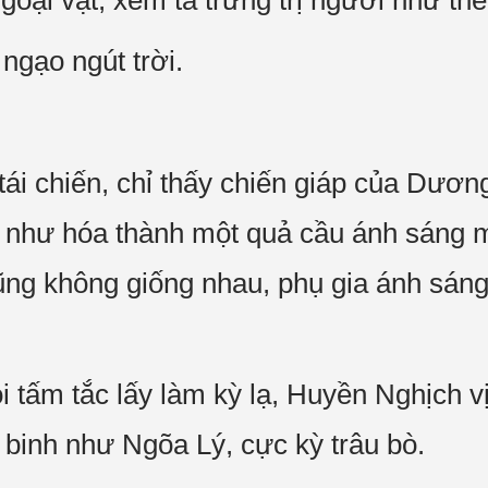
oại vật, xem ta trừng trị ngươi như thế
ngạo ngút trời.
tái chiến, chỉ thấy chiến giáp của Dươ
g như hóa thành một quả cầu ánh sáng 
ũng không giống nhau, phụ gia ánh sáng
tấm tắc lấy làm kỳ lạ, Huyền Nghịch vị
 binh như Ngõa Lý, cực kỳ trâu bò.