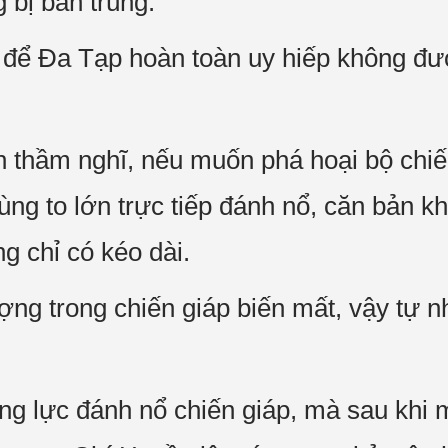
bị bắn trúng.
i, để Đa Tạp hoàn toàn uy hiếp không 
 thầm nghĩ, nếu muốn phá hoại bộ chiến
ng to lớn trực tiếp đánh nổ, căn bản k
ng chỉ có kéo dài.
ng trong chiến giáp biến mất, vậy tự nh
g lực đánh nổ chiến giáp, mà sau khi m