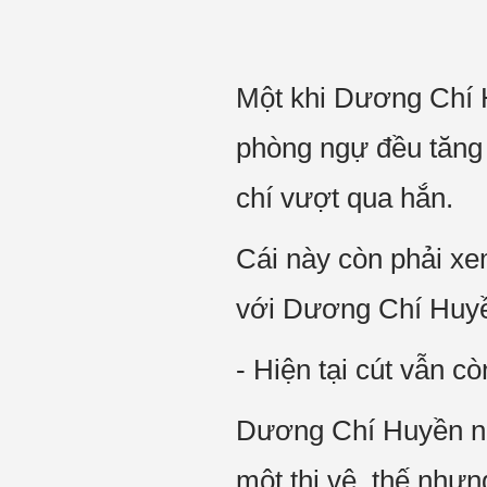
Một khi Dương Chí H
phòng ngự đều tăng 
chí vượt qua hắn.
Cái này còn phải xe
với Dương Chí Huy
- Hiện tại cút vẫn cò
Dương Chí Huyền ngạ
một thị vệ, thế nhưn