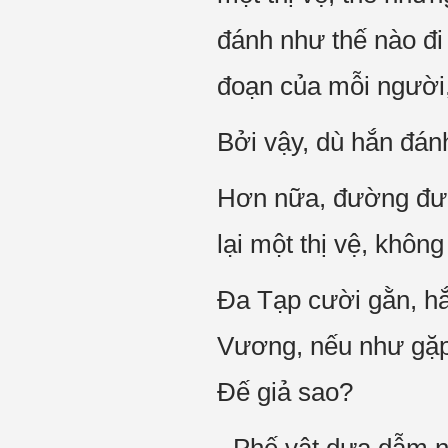
đánh như thế nào đi
đoạn của mỗi người,
Bởi vậy, dù hắn đán
Hơn nữa, đường đườ
lại một thị vệ, khô
Đa Tạp cười gằn, hắ
Vương, nếu như gặp 
Đế giả sao?