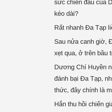
sức chiến đấu của D
kéo dài?
Rất nhanh Đa Tạp li
Sau nửa canh giờ, Đ
xẹt qua, ở trên bầu 
Dương Chí Huyền ng
đánh bại Đa Tạp, nh
thức, đây chính là m
Hắn thu hồi chiến gi