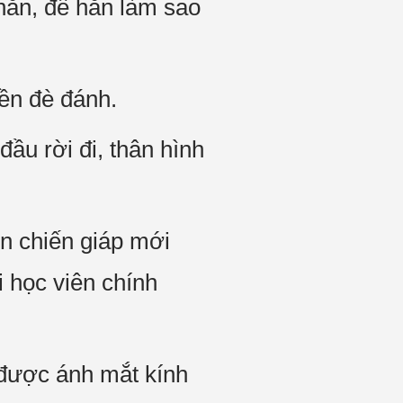
hắn, để hắn làm sao
ền đè đánh.
ầu rời đi, thân hình
n chiến giáp mới
 học viên chính
u được ánh mắt kính