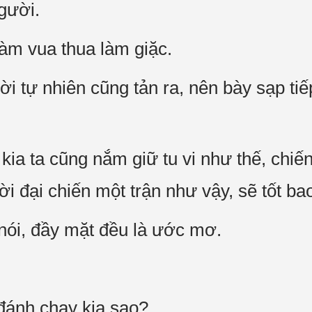
gười.
làm vua thua làm giặc.
 tự nhiên cũng tản ra, nên bày sạp tiế
ia ta cũng nắm giữ tu vi như thế, chiến
 đại chiến một trận như vậy, sẽ tốt ba
nói, đầy mặt đều là ước mơ.
:
 đánh chạy kia sao?