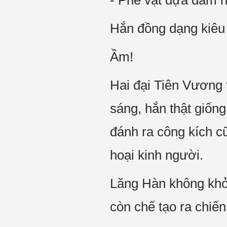
- Phế vật dựa dẫm ng
Hắn đồng dạng kiêu 
Ầm!
Hai đại Tiên Vương 
sáng, hắn thật giốn
đánh ra công kích c
hoại kinh người.
Lăng Hàn không khỏi 
còn chế tạo ra chiến