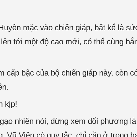
uyền mặc vào chiến giáp, bất kể là sứ
lên tới một độ cao mới, có thể cùng hắ
m cấp bậc của bộ chiến giáp này, còn có
ền.
n kịp!
o nhiên nói, đừng xem đối phương là h
g, Vũ Viện có quy tắc, chỉ cần ở trong h