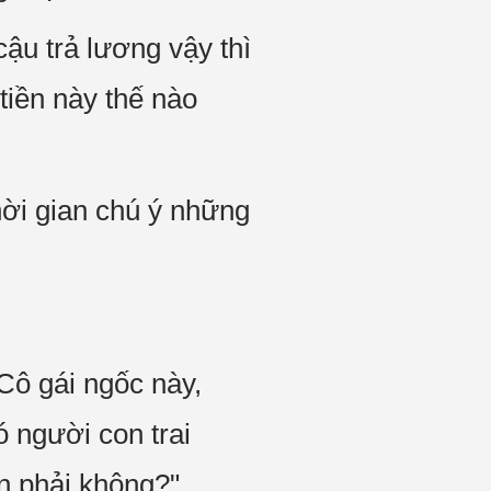
ậu trả lương vậy thì
tiền này thế nào
hời gian chú ý những
Cô gái ngốc này,
ó người con trai
n phải không?"