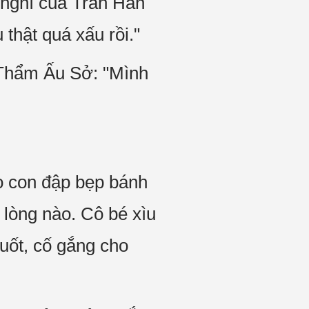
nghĩ của Trần Hán
thật quá xấu rồi."
 Thẩm Ấu Sở: "Mình
o con đập bẹp bánh
 lòng nào. Cô bé xìu
uốt, cố gắng cho