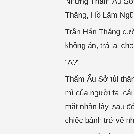
Nhưng Thẩm Ấu Sở 
Thăng, Hồ Lâm Ngữ c
Trần Hán Thăng cười
không ăn, trả lại cho
"A?"
Thẩm Ấu Sở tủi thâ
mì của người ta, cá
mặt nhận lấy, sau đ
chiếc bánh trở về n