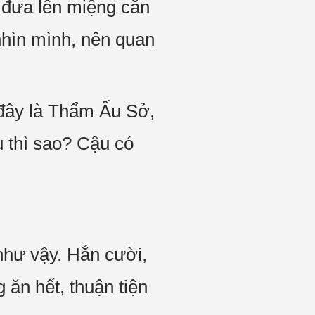
ó đưa lên miệng cắn
nhìn mình, nên quan
 đây là Thẩm Ấu Sở,
 thì sao? Cậu có
hư vậy. Hắn cười,
ăn hết, thuận tiện