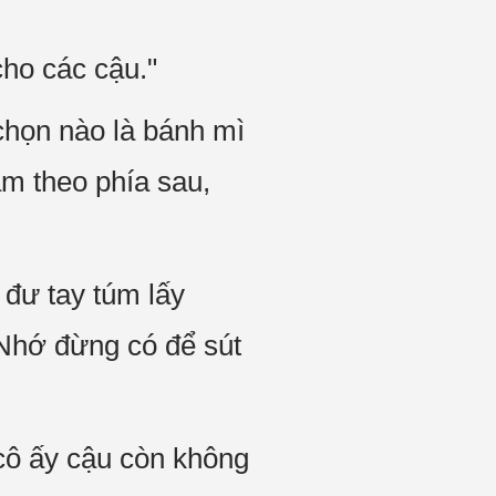
cho các cậu."
chọn nào là bánh mì
m theo phía sau,
 đư tay túm lấy
Nhớ đừng có để sút
 cô ấy cậu còn không