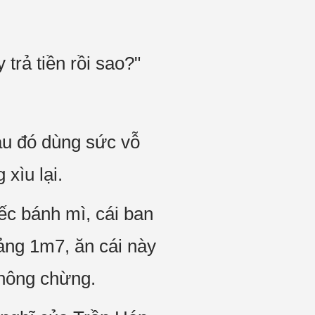
trả tiền rồi sao?"
au đó dùng sức vỗ
xìu lại.
ếc bánh mì, cái ban
ảng 1m7, ăn cái này
không chừng.