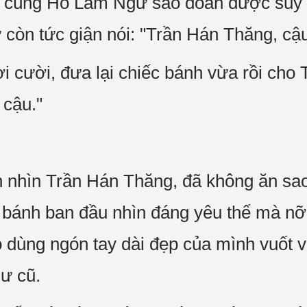
cùng Hồ Lâm Ngữ sao đoán được suy 
òn tức giận nói: "Trần Hán Thăng, cậu 
 cười, đưa lại chiếc bánh vừa rồi cho
 cậu."
n nhìn Trần Hán Thăng, đã không ăn sa
i bánh ban đầu nhìn đáng yêu thế mà nỡ
ó dùng ngón tay dài đẹp của mình vuốt v
hư cũ.