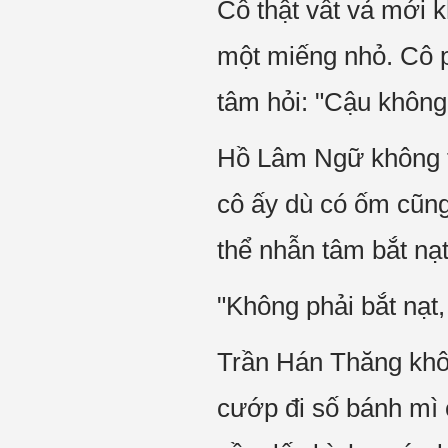
Cô thật vất vả mới 
một miếng nhỏ. Cô p
tâm hỏi: "Cậu không
Hồ Lâm Ngữ không th
cô ấy dù có ốm cũng
thể nhẫn tâm bắt nạt
"Không phải bắt nạt, 
Trần Hán Thăng khô
cướp đi số bánh mì 