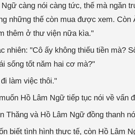
Ngữ càng nói càng tức, thế mà ngăn t
ông những thế còn mua được xem. Còn 
àm thêm ở thư viện nữa kìa."
 nhiên: "Cô ấy không thiếu tiền mà? S
mái sống tốt năm hai cơ mà?"
i làm việc thôi."
uốn Hồ Lâm Ngữ tiếp tục nói về vấn đ
n Thăng và Hồ Lâm Ngữ đồng thanh nói
 biết tình hình thực tế, còn Hồ Lâm Ng