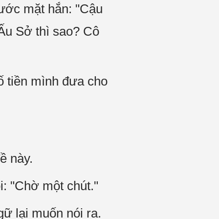
rước mặt hắn: "Cậu
Ấu Sở thì sao? Cô
ố tiền mình đưa cho
ề này.
: "Chờ một chút."
ữ lại muốn nói ra.