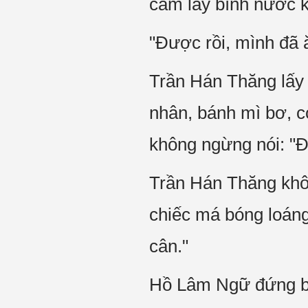
cầm lấy bình nước k
"Được rồi, mình đã 
Trần Hán Thăng lấy 
nhân, bánh mì bơ, 
không ngừng nói: "
Trần Hán Thăng không
chiếc má bóng loáng
cân."
Hồ Lâm Ngữ đứng bên