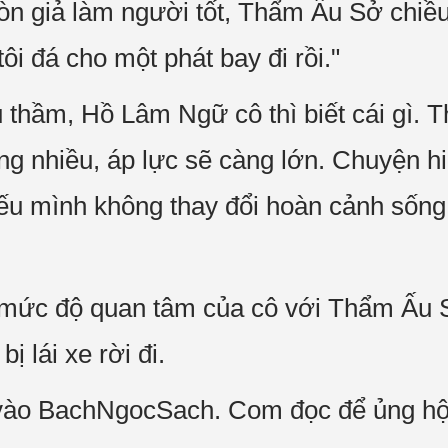
còn giả làm người tốt, Thẩm Ấu Sở chiề
 tôi đá cho một phát bay đi rồi."
thầm, Hồ Lâm Ngữ cô thì biết cái gì. 
ng nhiều, áp lực sẽ càng lớn. Chuyện hi
ếu mình không thay đổi hoàn cảnh sống 
mức độ quan tâm của cô với Thẩm Ấu 
ị lái xe rời đi.
 vào BachNgocSach. Com đọc để ủng hộ 