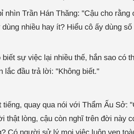
 nhìn Trần Hán Thăng: "Cậu cho rằng c
 dùng nhiều hay ít? Hiểu cô ấy dùng số 
iết sự việc lại nhiều thế, hắn sao có t
 lắc đầu trả lời: "Không biết."
iếng, quay qua nói với Thẩm Ấu Sở: "
i thật lòng, cậu còn nghĩ trên đời này c
? Có người sử lý mọi việc luôn vẹn toà