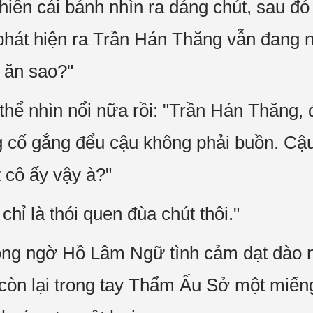
khiến cái bánh nhìn ra dáng chút, sau đ
hát hiện ra Trần Hán Thăng vẫn đang 
 ăn sao?"
ể nhìn nổi nữa rồi: "Trần Hán Thăng,
 cố gắng đểu cậu không phải buồn. Cậu
 cô ấy vậy à?"
chỉ là thói quen đùa chút thôi."
ng ngờ Hồ Lâm Ngữ tình cảm dạt dào n
còn lại trong tay Thẩm Ấu Sở một miếng 