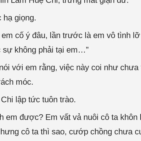
hìn Lâm Huệ Chi, trừng mắt giận dữ.
 hạ giọng.
em cố ý đâu, lần trước là em vô tình lỡ 
c sự không phải tại em…”
nói với em rằng, việc này coi như chưa 
rách móc.
i lập tức tuôn trào.
ch em được? Em vất vả nuôi cô ta khôn l
nhưng cô ta thì sao, cướp chồng chưa 