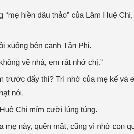
g “mẹ hiền dâu thảo” của Lâm Huệ Chi,
i xuống bên cạnh Tần Phi.
ị không về nhà, em rất nhớ chị.”
 trước đấy thi? Trí nhớ của mẹ kế và 
hạt nói.
uệ Chi mỉm cười lúng túng.
 mẹ này, quên mất, cũng vì nhớ con q