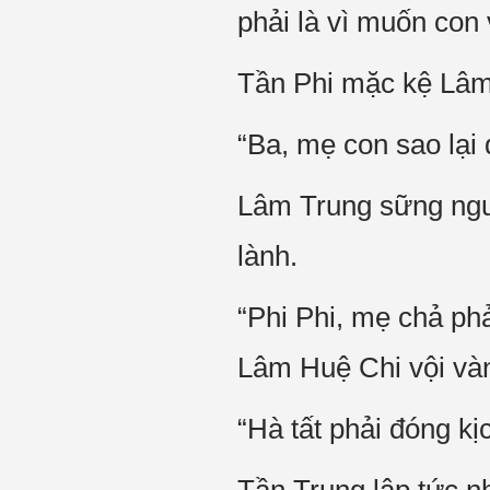
phải là vì muốn con
Tần Phi mặc kệ Lâm
“Ba, mẹ con sao lại
Lâm Trung sững ngườ
lành.
“Phi Phi, mẹ chả ph
Lâm Huệ Chi vội vàn
“Hà tất phải đóng kị