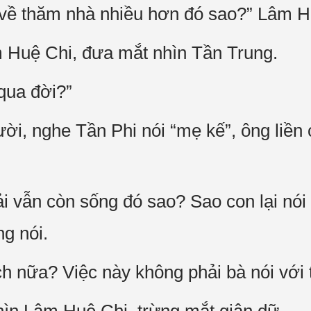
 về thăm nhà nhiều hơn đó sao?” Lâm Hu
 Huệ Chi, đưa mắt nhìn Tần Trung.
 qua đời?”
i, nghe Tần Phi nói “mẹ kế”, ông liền
ải vẫn còn sống đó sao? Sao con lại nói
g nói.
ch nữa? Việc này không phải bà nói với 