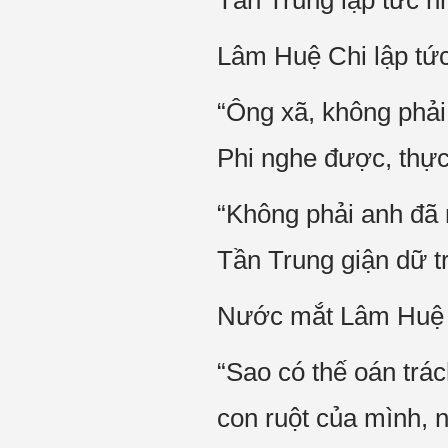
Tần Trung lập tức n
Lâm Huệ Chi lập tức
“Ông xã, không phải 
Phi nghe được, thự
“Không phải anh đã 
Tần Trung giận dữ t
Nước mắt Lâm Huệ Ch
“Sao có thế oán trá
con ruột của mình, 