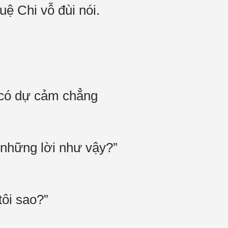
ệ Chi vỗ đùi nói.
 có dự cảm chẳng
 những lời như vậy?”
tôi sao?”