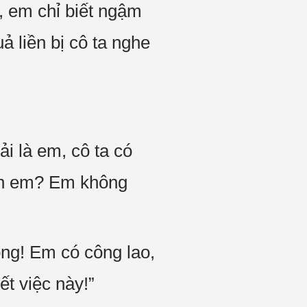
, em chỉ biết ngậm
ả liền bị cô ta nghe
i là em, cô ta có
ách em? Em không
ông! Em có công lao,
ết việc này!”