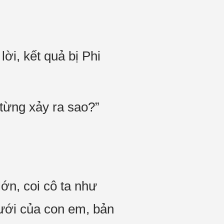
lời, kết quả bị Phi
từng xảy ra sao?”
ớn, coi cô ta như
cưới của con em, bản