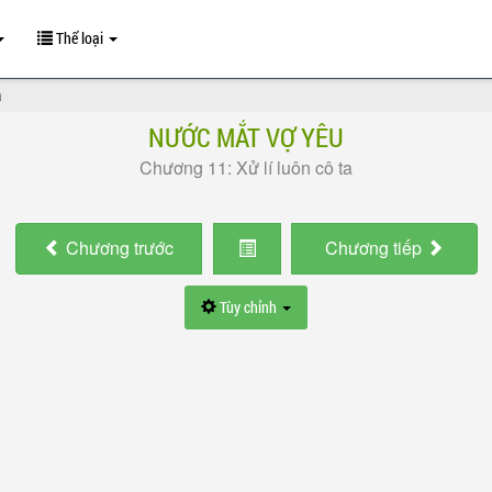
Thể loại
a
NƯỚC MẮT VỢ YÊU
Chương 11: Xử lí luôn cô ta
Chương
trước
Chương
tiếp
Tùy chỉnh