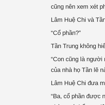
cũng nên xem xét p
Lâm Huệ Chi và Tần 
“Cổ phần?”
Tần Trung không hiể
“Con cũng là người 
của nhà họ Tần lẽ n
Lâm Huệ Chi đưa mắ
“Ba, cổ phần được nh