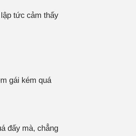
 lập tức cảm thấy
em gái kém quá
uá đấy mà, chẳng