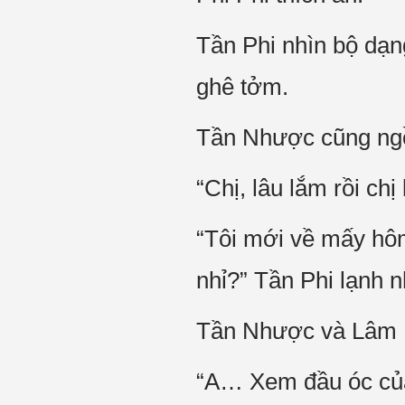
Tần Phi nhìn bộ dạn
ghê tởm.
Tần Nhược cũng ngồ
“Chị, lâu lắm rồi ch
“Tôi mới về mấy hôm
nhỉ?” Tần Phi lạnh n
Tần Nhược và Lâm H
“A… Xem đầu óc của