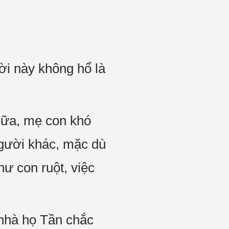
ời này không hổ là
 nữa, mẹ con khó
người khác, mặc dù
ư con ruột, việc
 nhà họ Tần chắc