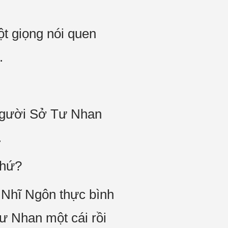
t giọng nói quen
.
 người Sở Tư Nhan
.
chứ?
 Nhĩ Ngôn thực bình
Tư Nhan một cái rồi