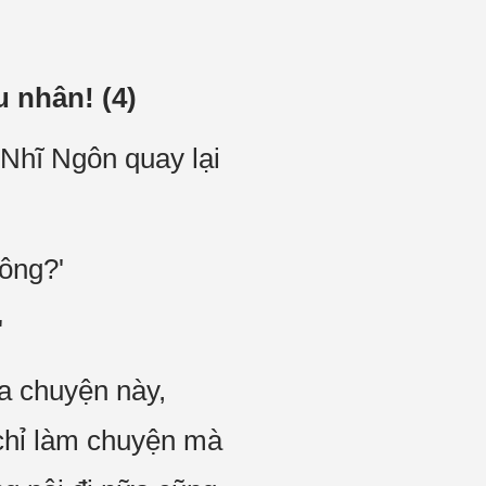
 nhân! (4)
 Nhĩ Ngôn quay lại
hông?'
'
ia chuyện này,
chỉ làm chuyện mà