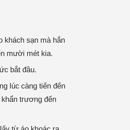
ào khách sạn mà hắn
n mười mét kia.
ức bắt đầu.
ng lúc càng tiến đến
 khẩn trương đến
lấy từ áo khoác ra