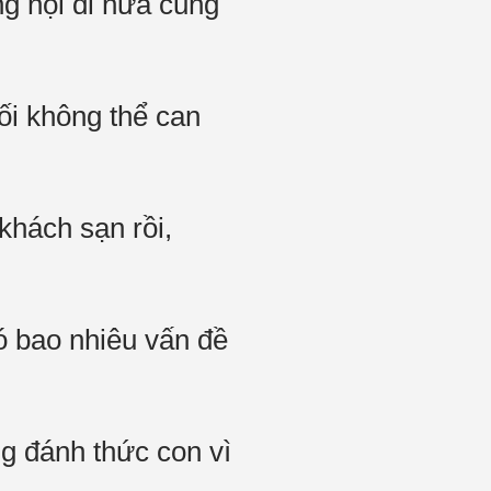
ng nội đi nữa cũng
ối không thể can
khách sạn rồi,
ó bao nhiêu vấn đề
g đánh thức con vì