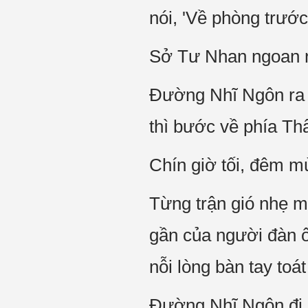
nói, 'Về phòng trước
Sở Tư Nhan ngoan n
Đường Nhĩ Ngôn ra 
thì bước về phía T
Chín giờ tối, đêm m
Từng trận gió nhẹ m
gần của người đàn ô
nỗi lòng bàn tay toát
Đường Nhĩ Ngôn đi đ