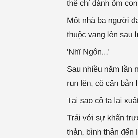
thế chỉ đành ôm con
Một nhà ba người đa
thuộc vang lên sau 
'Nhĩ Ngôn...'
Sau nhiều năm lần n
run lên, cô căn bản l
Tại sao cô ta lại xu
Trái với sự khẩn t
thản, bình thản đến 