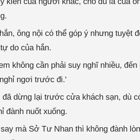
ý kiến của người khác, cho dù là của ô
g.
ắn, ông nội có thể góp ý nhưng tuyệt đ
 tự do của hắn.
m không cần phải suy nghĩ nhiều, đến 
ghỉ ngơi trước đi.'
 đã dừng lại trước cửa khách sạn, dù c
ỉ đành nuốt xuống.
say mà Sở Tư Nhan thì không đành lòn