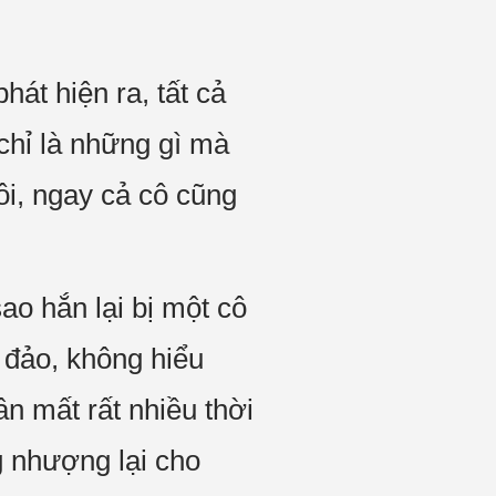
át hiện ra, tất cả
chỉ là những gì mà
ôi, ngay cả cô cũng
ao hắn lại bị một cô
 đảo, không hiểu
ân mất rất nhiều thời
g nhượng lại cho