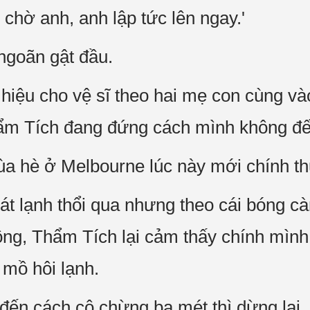
 chờ anh, anh lập tức lên ngay.'
goãn gật đầu.
hiệu cho vệ sĩ theo hai mẹ con cùng v
hẩm Tích đang đứng cách mình không đế
ùa hè ở Melbourne lúc này mới chính th
át lạnh thổi qua nhưng theo cái bóng cà
ng, Thẩm Tích lại cảm thấy chính mình
 mồ hôi lạnh.
ến cách cô chừng ba mét thì dừng lại, 