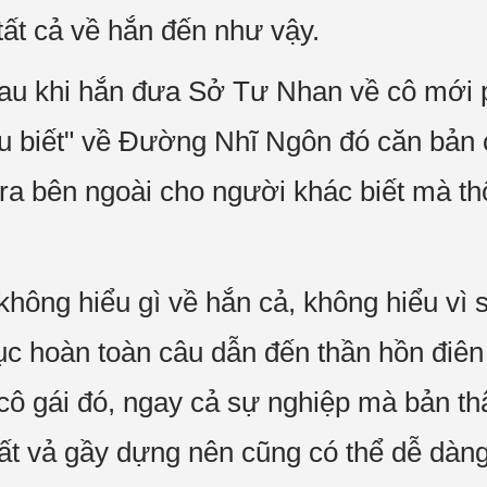
 tất cả về hắn đến như vậy.
u khi hắn đưa Sở Tư Nhan về cô mới ph
iểu biết" về Đường Nhĩ Ngôn đó căn bản 
ra bên ngoài cho người khác biết mà th
không hiểu gì về hắn cả, không hiểu vì s
ục hoàn toàn câu dẫn đến thần hồn điên
 cô gái đó, ngay cả sự nghiệp mà bản th
vất vả gầy dựng nên cũng có thể dễ dàn