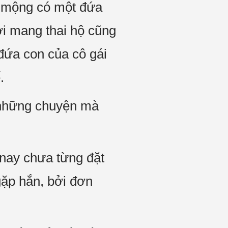
c mộng có một đứa
i mang thai hộ cũng
 đứa con của cô gái
.
 những chuyện mà
nay chưa từng đặt
ặp hắn, bởi đơn