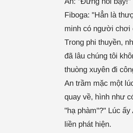
An: "Đừng nói bậy!"
Fiboga: "Hẳn là thư
minh có người chơi 
Trong phi thuyền, 
đã lâu chúng tôi khô
thuòng xuyên đi công
An trầm mặc một lúc
quay về, hình như có
"hạ phàm"?" Lúc ấy 
liền phát hiện.