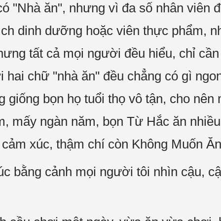
 có "Nhà ăn", nhưng vì đa số nhân viên 
ịch dinh dưỡng hoặc viên thực phẩm, n
ng tất cả mọi người đều hiểu, chỉ cần b
i hai chữ "nhà ăn" đều chẳng có gì ngon
 giống bọn họ tuổi thọ vô tận, cho nên 
m, mấy ngàn năm, bọn Từ Hắc ăn nhiều
g cảm xúc, thậm chí còn Không Muốn Ă
húc bằng cảnh mọi người tôi nhìn cậu, cậ