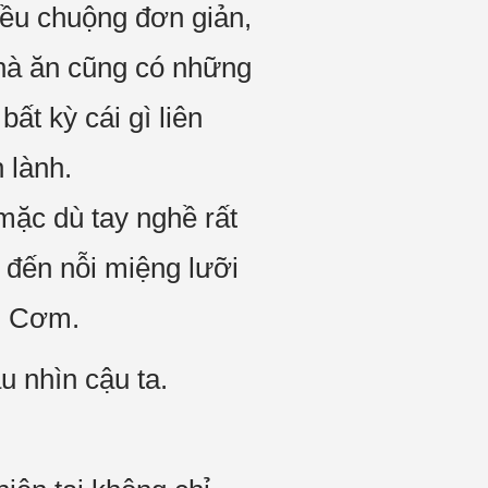
đều chuộng đơn giản,
hà ăn cũng có những
ất kỳ cái gì liên
 lành.
mặc dù tay nghề rất
 đến nỗi miệng lưỡi
n Cơm.
u nhìn cậu ta.