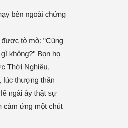
chạy bên ngoài chứng
g được tò mò: "Cũng
ộ gì không?" Bọn họ
ược Thời Nghiêu.
, lúc thượng thần
lẽ ngài ấy thật sự
ận cảm ứng một chút