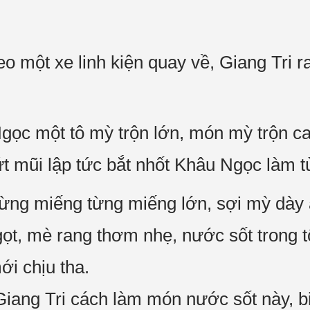
 một xe linh kiện quay về, Giang Tri r
gọc một tô mỳ trộn lớn, món mỳ trộn c
t mũi lập tức bắt nhốt Khâu Ngọc làm tù
ừng miếng từng miếng lớn, sợi mỳ dày ă
gọt, mè rang thơm nhẹ, nước sốt trong 
ới chịu tha.
Giang Tri cách làm món nước sốt này, b