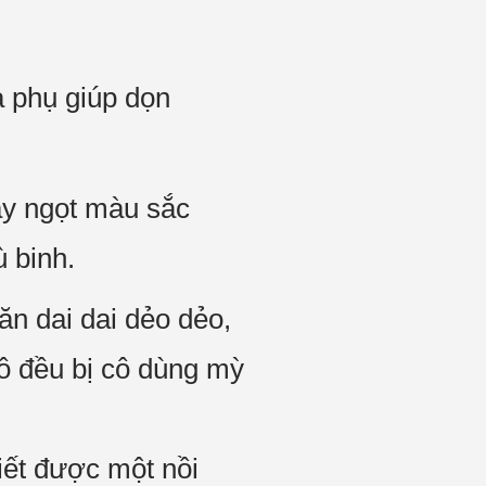
a phụ giúp dọn
ay ngọt màu sắc
 binh.
n dai dai dẻo dẻo,
tô đều bị cô dùng mỳ
iết được một nồi