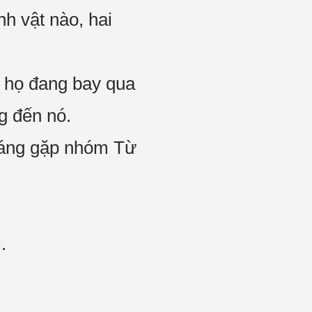
nh vật nào, hai
n họ đang bay qua
g đến nó.
hoáng gặp nhóm Từ
.