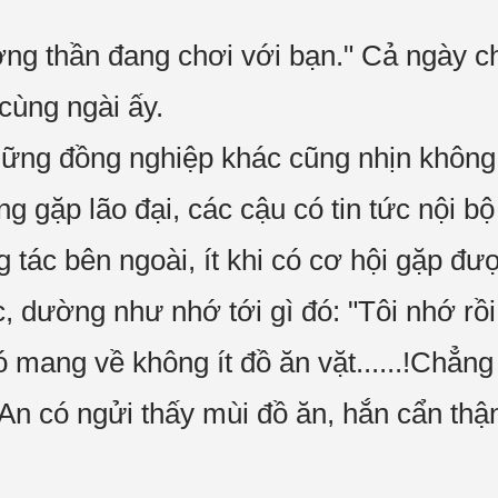
ợng thần đang chơi với bạn." Cả ngày 
cùng ngài ấy.
những đồng nghiệp khác cũng nhịn khôn
ng gặp lão đại, các cậu có tin tức nội b
 tác bên ngoài, ít khi có cơ hội gặp đ
, dường như nhớ tới gì đó: "Tôi nhớ rồi
 mang về không ít đồ ăn vặt......!Chẳng 
An có ngửi thấy mùi đồ ăn, hắn cẩn th