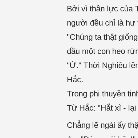
Bởi vì thần lực của 
người đều chỉ là hư 
"Chúng ta thật giốn
đầu một con heo rừ
"Ừ." Thời Nghiêu lê
Hắc.
Trong phi thuyền tinh
Từ Hắc: "Hắt xì - lại
Chẳng lẽ ngài ấy thậ