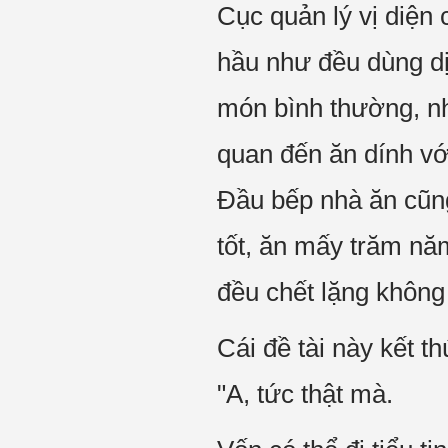
Cục quản lý vị diện
hầu như đều dùng d
món bình thường, như
quan đến ăn dính vớ
Đầu bếp nhà ăn cũng
tốt, ăn mấy trăm nă
đều chết lặng khôn
Cái đề tài này kết t
"A, tức thật mà.