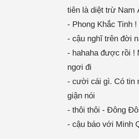
tiên là diệt trừ Nam 
- Phong Khắc Tinh !
- cậu nghĩ trên đời
- hahaha được rồi 
ngơi đi
- cười cái gì. Có t
giận nói
- thôi thôi - Đông Đ
- cậu báo với Minh 