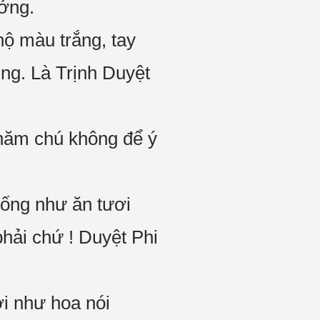
ởng.
ộ màu trắng, tay
úng. Là Trịnh Duyệt
chăm chú không để ý
Giống như ăn tươi
hải chứ ! Duyệt Phi
ơi như hoa nói