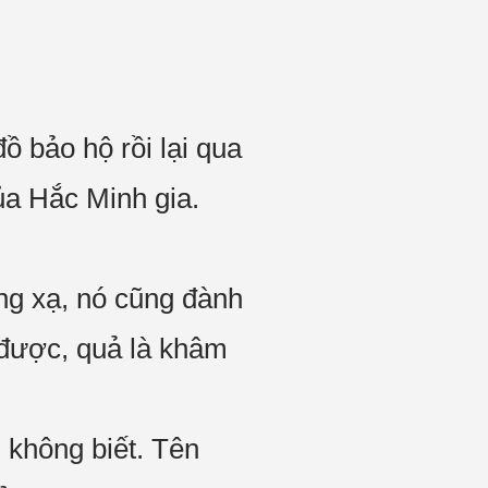
đồ bảo hộ rồi lại qua
ủa Hắc Minh gia.
ng xạ, nó cũng đành
 được, quả là khâm
 không biết. Tên