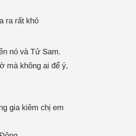
 ra rất khó
đến nó và Tử Sam.
ờ mà không ai để ý,
ng gia kiêm chị em
 Đông.