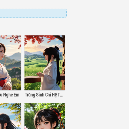
u Nghe Em
Trùng Sinh Chi Hệ Thống Tự Cứu Của Nhân Vật Phản Diện