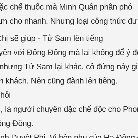
 đặc chế thuốc mà Minh Quân phân phó
m cho nhanh. Nhưng loại công thức đưa
Chị sẽ giúp - Tử Sam lên tiếng
uyện với Đông Đông mà lại không để ý 
 nhưng Tử Sam lại khác, cô đứng nảy gi
ón khách. Nên cũng đành lên tiếng.
 hỏi
, là người chuyên đặc chế độc cho Pho
ông Đông.
Trịnh Duyệt Phi. Vị hôn phu của Hạ Đông