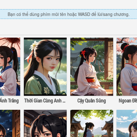
Bạn có thể dùng phím mũi tên hoặc WASD để lùi/sang chương.
Ánh Trăng
Thời Gian Cùng Anh Vừa Hay Đúng Lúc
Cậy Quân Sủng
Ngoan Đề