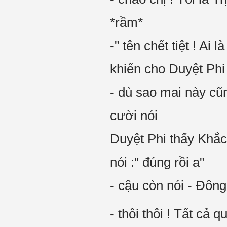
*rầm*
-" tên chết tiệt ! A
khiến cho Duyệt Phi
- dù sao mai này cũn
cười nói
Duyệt Phi thấy Khắc
nói :" đúng rồi a"
- cậu còn nói - Đôn
- thôi thôi ! Tất cả