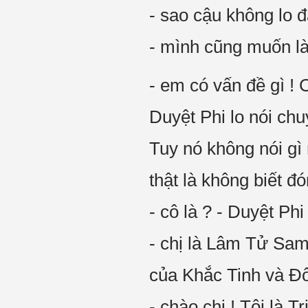
- sao cậu không lo
- mình cũng muốn là
- em có vấn đề gì ! 
Duyệt Phi lo nói ch
Tuy nó không nói gì
thật là không biết đ
- cô là ? - Duyệt Phi
- chị là Lâm Tử Sam
của Khắc Tinh và Đ
- chào chị ! Tôi là 