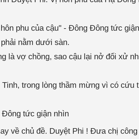
i là hôn phu của cậu" - Đông Đông tức giậ
 phải nằm dưới sàn.
g là vợ chồng, sao cậu lại nở đối xử nh
 Tinh, trong lòng thầm mừng vì có cứu 
g Đông tức giận nhìn
 quay về chủ đề. Duyệt Phi ! Đưa chị côn