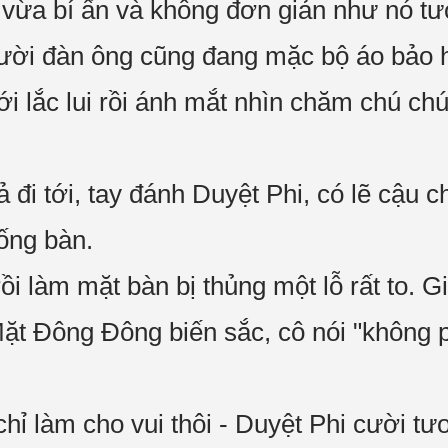
vừa bí ẩn và không đơn giản như nó tư
ười đàn ông cũng đang mặc bộ áo bảo h
ới lắc lui rồi ánh mắt nhìn chăm chú ch
 đi tới, tay đánh Duyệt Phi, có lẽ cậu 
uống bàn.
ồi làm mặt bàn bị thủng một lỗ rất to. 
Mặt Đông Đông biến sắc, cô nói "không p
chỉ làm cho vui thôi - Duyệt Phi cười tư