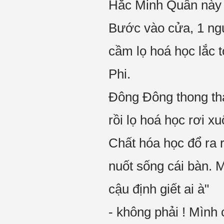
Hắc Minh Quân này 
Bước vào cửa, 1 ng
cầm lọ hoá học lắc t
Phi.
Đông Đông thong thả
rồi lọ hoá học rơi x
Chất hóa học đổ ra r
nuốt sống cái bàn. 
cậu định giết ai à"
- không phải ! Mình 