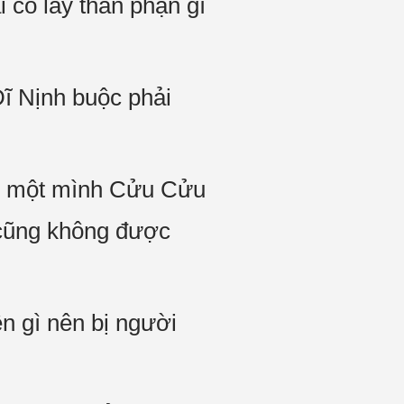
i cô lấy thân phận gì
Dĩ Nịnh buộc phải
có một mình Cửu Cửu
 cũng không được
n gì nên bị người