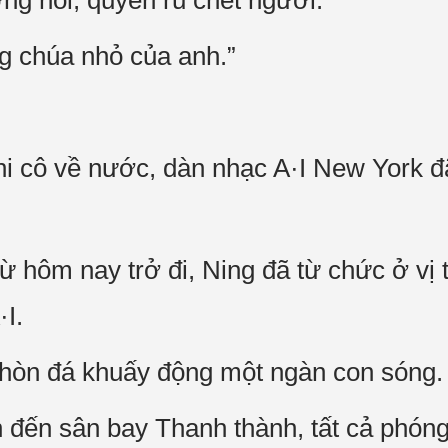
ng nổi, quyến rũ chết người.
g chúa nhỏ của anh.”
i cô về nước, dàn nhạc A·I New York đ
hôm nay trở đi, Ning đã từ chức ở vị t
I.
 hòn đá khuấy động một ngàn con sóng.
h đến sân bay Thanh thành, tất cả phóng