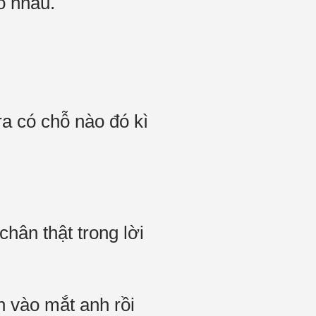
o nhau.
ra có chỗ nào đó kì
hân thật trong lời
n vào mắt anh rồi