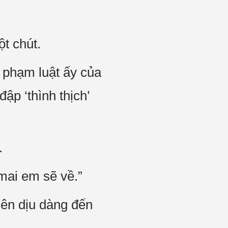
t chút.
 phạm luật ấy của
ập ‘thình thịch’
.
mai em sẽ về.”
nên dịu dàng đến