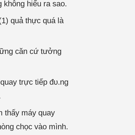
g không hiểu ra sao.
(1) quả thực quá là
những căn cứ tưởng
quay trực tiếp đυ.ng
.
ảm thấy máy quay
hòng chọc vào mình.