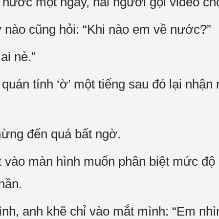
ề nước một ngày, hai người gọi video ch
 nào cũng hỏi: “Khi nào em về nước?”
ai nè.”
quán tính ‘ờ’ một tiếng sau đó lại nhận 
mừng đến quá bất ngờ.
 vào màn hình muốn phân biệt mức độ c
hần.
nh, anh khẽ chỉ vào mắt mình: “Em nhì