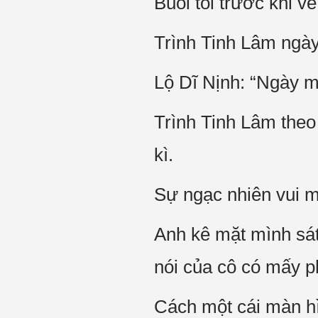
Buổi tối trước khi v
Trình Tinh Lâm ngày
Lộ Dĩ Nịnh: “Ngày m
Trình Tinh Lâm theo 
kì.
Sự ngạc nhiên vui 
Anh kê mặt mình sát
nói của cô có mấy p
Cách một cái màn hì