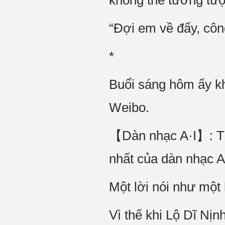
không thể tưởng tượ
“Đợi em về đấy, côn
*
Buổi sáng hôm ấy kh
Weibo.
【Dàn nhạc A·I】: Từ 
nhất của dàn nhạc A·
Một lời nói như một
Vì thế khi Lộ Dĩ Nịn