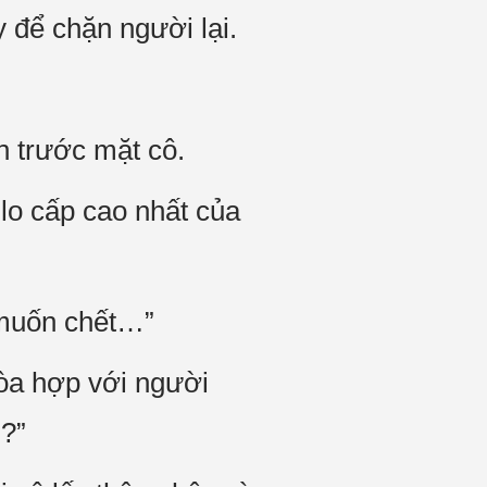
y để chặn người lại.
.
n trước mặt cô.
ello cấp cao nhất của
g muốn chết…”
hòa hợp với người
g?”