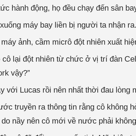
p tức hành động, họ đều chạy đến sân ba
xuống máy bay liền bị người ta nhận ra
 máy ảnh, cầm micrô đột nhiên xuất hiệ
o cô lại đột nhiên từ chức ở vị trí đàn C
ork vậy?”
tay với Lucas rồi nên nhất thời đau lòn
rước truyền ra thông tin rằng cô không 
lý do nầy nên cô mới về nước phải khôn