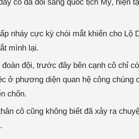
đây cô đã đổi sang quốc tịch Mỹ, hiện tạ
nhấp nháy cực kỳ chói mắt khiến cho Lộ 
ắt mình lại.
 đoàn đội, trước đây bên cạnh cô chỉ 
việc ở phương diện quan hệ công chúng
ến chốn.
thân cô cũng không biết đã xảy ra chuyệ
.