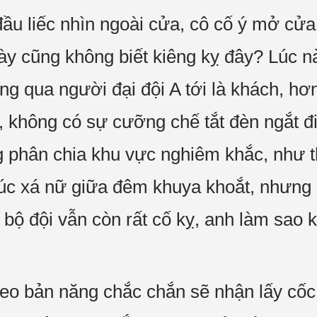
u liếc nhìn ngoài cửa, cô cố ý mở cửa 
ày cũng không biết kiêng kỵ đây? Lúc n
ng qua người đại đội A tới là khách, hơ
, không có sự cưỡng chế tắt đèn ngắt đi
g phân chia khu vực nghiêm khắc, như 
túc xá nữ giữa đêm khuya khoắt, nhưng 
bộ đội vẫn còn rất cố kỵ, anh làm sao k
heo bản năng chắc chắn sẽ nhận lấy cố