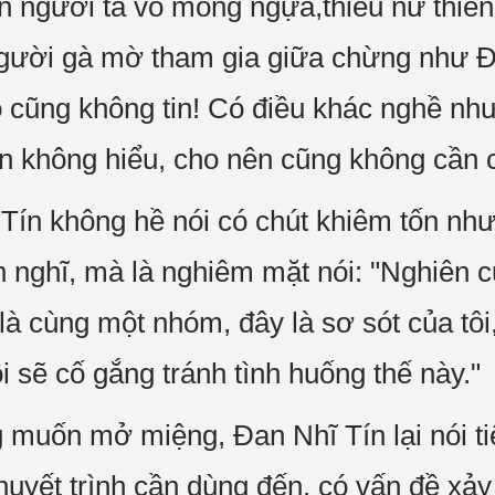
n người ta vỗ mông ngựa,thiếu nữ thiên 
gười gà mờ tham gia giữa chừng như Đ
cô cũng không tin! Có điều khác nghề nh
ản không hiểu, cho nên cũng không cần 
ín không hề nói có chút khiêm tốn nhưn
 nghĩ, mà là nghiêm mặt nói: "Nghiên cứ
là cùng một nhóm, đây là sơ sót của tô
ôi sẽ cố gắng tránh tình huống thế này."
muốn mở miệng, Đan Nhĩ Tín lại nói ti
thuyết trình cần dùng đến, có vấn đề xảy