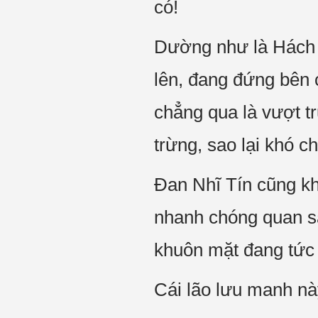
có!
Dường như là Hách T
lên, đang đứng bên 
chẳng qua là vượt t
trừng, sao lại khó ch
Đan Nhĩ Tín cũng kh
nhanh chóng quan sá
khuôn mặt đang tức 
Cái lão lưu manh nà